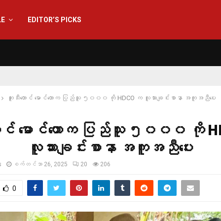
LE
EDITOR’S PICKS
ဘူးသီးတောင် မောင်တောက ပြည်သူ ၅၀၀၀ ကို HDCO က လူသားချင်းစာနာ အကူအညီပေး
တောင် မောင်တောက ပြည်သူ ၅၀၀၀ ကို
လူသားချင်းစာနာ အကူအညီပေး
s
စက်တင်ဘာ 26, 2025
20
206
0