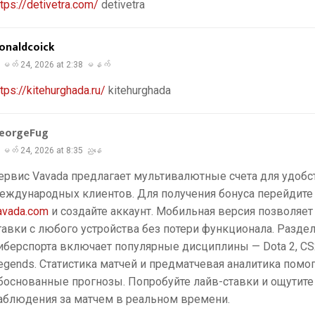
ttps://detivetra.com/
detivetra
onaldcoick
မတ် 24, 2026 at 2:38 မနက်
ttps://kitehurghada.ru/
kitehurghada
eorgeFug
မတ် 24, 2026 at 8:35 ညနေ
ервис Vavada предлагает мультивалютные счета для удобс
еждународных клиентов. Для получения бонуса перейдите
avada.com
и создайте аккаунт. Мобильная версия позволяет
тавки с любого устройства без потери функционала. Разде
иберспорта включает популярные дисциплины — Dota 2, CS2
egends. Статистика матчей и предматчевая аналитика помо
боснованные прогнозы. Попробуйте лайв-ставки и ощутите 
аблюдения за матчем в реальном времени.