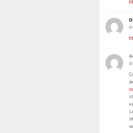
h
D
h
G
С
м
v
с
к
L
о
н