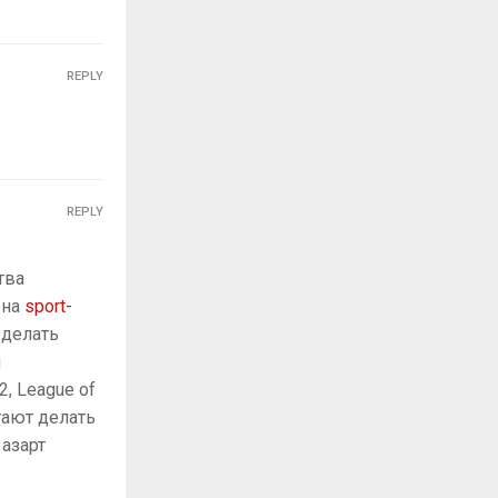
REPLY
REPLY
тва
 на
sport-
 делать
л
, League of
гают делать
азарт