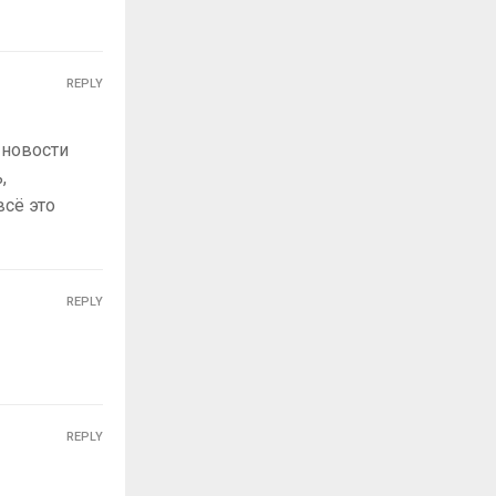
REPLY
 новости
,
всё это
REPLY
REPLY