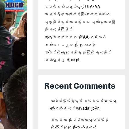
ငပလီစစ်ဘေးရှောင်တွေကို ULA/AA
စားနပ်ရိက္ခာထောက်ပံ့ပြီး ဆေးကုသမှုပေးနေ
ရက္ခိုင်တွင် လာမယ့် ၁၀ ရက်နေ့ကစပြီး
မိုးအလွန်ကြီးနိုင်
သွားရောဂါသည် ၁၈၀ ကို AA စမ်းသပ်
စစ်ဆေး၊ ၁၂၀ ကို ကုသပေးခဲ့
သာပေါင်းကို ရွေတုအစိုးရ ဗုံးကြဲလို့ ရက္ခိုင်
စစ်ရှောင် ၂ ဦး သေဆုံး
Recent Comments
သာပေါင်းတိုက်ပွဲတွင် စကမတပ်သား တရာ
ကျော်သေဆုံးနေ
တွင်
vavada_jpPn
စကမ ဟာ နိုင်ငံတကာရာဇဝတ်မှု
ကို ဗြောင်ကျကျ ချိုးဖောက်နေတယ်