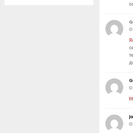
о
G
Я
с
т
д
G
h
J