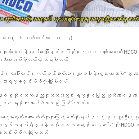
င်းမ်စ် (၂၆ စက်တင်ဘာ ၂၀၂၅)
 ဘူးသီးတောင် နဲ့ မောင်တောမြို့နယ်က ပြည်သူ ၅၀၀၀ ကျော်အတွက် HDCO 
အညီပေးအပ်ခဲ့တယ်လို့ သိရပါတယ်။
၊ တာပေါ်လင်၊ ကိုယ်ဝန်အားတိုးဆေး၊ မျိုးစပါးနဲ့ ငွေသား ပေးတာပါ” လို့ မောင်
ာရက္ခတိုင်းမ်စ်ကို ပြောပါတယ်။
ဇူလိုင်လကနေ ဩဂုတ်လအတွင်း ရက္ခိုင်ပြည် ဘူးသီးတောင်နဲ့ မောင်တ
ာ ၁၀ ရွာကို ပေးအပ်ခဲ့တာလည်း ဖြစ်ပါတယ်။
ု အရေအတွက်ကတော့ တိတိကျကျပြောရမယ်ဆိုရင် ၇၈၉ စု၊ လူဦးရေ စုစ
် စာနပ်ရိက္ခာနဲ့ အမိုးအကာ စတာတွေကို ပေးခဲ့တာပါ” လို့ HDCO 
ိုင်းမ်စ်ကို ပြောပါတယ်။