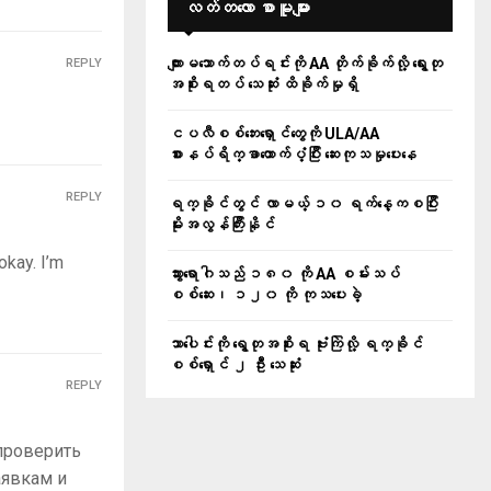
လတ်တ‌လော စာမူများ
ကျားမသောက်တပ်ရင်းကို AA တိုက်ခိုက်လို့ ရွေးတု
REPLY
အစိုးရတပ် သေဆုံး ထိခိုက်မှုရှိ
ငပလီစစ်ဘေးရှောင်တွေကို ULA/AA
စားနပ်ရိက္ခာထောက်ပံ့ပြီး ဆေးကုသမှုပေးနေ
REPLY
ရက္ခိုင်တွင် လာမယ့် ၁၀ ရက်နေ့ကစပြီး
မိုးအလွန်ကြီးနိုင်
okay. I’m
သွားရောဂါသည် ၁၈၀ ကို AA စမ်းသပ်
စစ်ဆေး၊ ၁၂၀ ကို ကုသပေးခဲ့
သာပေါင်းကို ရွေတုအစိုးရ ဗုံးကြဲလို့ ရက္ခိုင်
စစ်ရှောင် ၂ ဦး သေဆုံး
REPLY
проверить
аявкам и