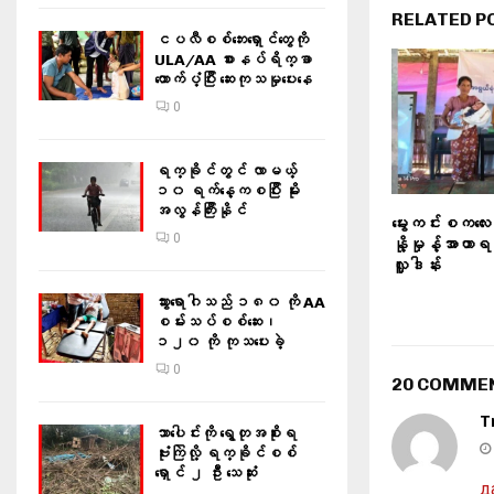
RELATED P
ငပလီစစ်ဘေးရှောင်တွေကို
ULA/AA စားနပ်ရိက္ခာ
ထောက်ပံ့ပြီး ဆေးကုသမှုပေးနေ
0
ရက္ခိုင်တွင် လာမယ့်
၁၀ ရက်နေ့ကစပြီး မိုး
အလွန်ကြီးနိုင်
မွေးကင်းစကလေ
0
နို့မှုန့်အာဟ
လှူဒါန်း
သွားရောဂါသည် ၁၈၀ ကို AA
စမ်းသပ်စစ်ဆေး၊
၁၂၀ ကို ကုသပေးခဲ့
0
20 COMME
T
သာပေါင်းကို ရွေတုအစိုးရ
ဗုံးကြဲလို့ ရက္ခိုင်စစ်
ရှောင် ၂ ဦး သေဆုံး
д