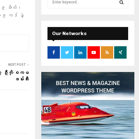
e
 ၄၂၉ အိတ်၊
a
S
၀၉ ကဒ် နဲ့
r
c
E
h
Our Networks
f
A
o
r
R
:
C
NEXT POST
် ၃ ဦးကို စကမ
H
ဖမ်းဆီး