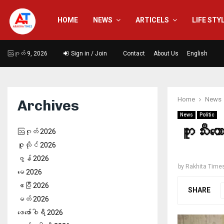
HOME
NEWS
ARTICELS
LIFE STY
ဩဂုတ် 9, 2026
Sign in / Join
Contact
About Us
English
Home
News
Archives
News
Politic
ဘူးသီး
ဩဂုတ် 2026
ဇူလိုင် 2026
ဇွန် 2026
by
Rakhita Time
မေ 2026
ဧပြီ 2026
SHARE
မတ် 2026
ဖေ‌ဖော်ဝါရီ 2026