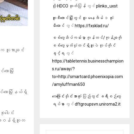
လို့ HDCO ထုတ်ပြန်
တွင်
plinko_uxst
ဘူးသီးတောင်မြို့တွင် လူမနေအိမ် ၁ လုံး
မီးလောင်
တွင်
https://fxsklad.ru/
စစ်တွေဆိပ်ကမ်းမှာ ကုန်တင်/ကုန်ချကို
စစ်တွေမှတ်ပုံတင်ရှိသူပဲ လုပ်ကိုင်
က လူသားချင်း
ခွင့်ရ
တွင်
https://tabletennis.businesschampion
s.ru/away/?
တောမြို့
to=http://smartcard.phoenixopia.com
/amyluffman650
ောမြို့နယ်ရှိ
လေကြောင်းလိုင်းအားလုံး ပြည်တွင်း ခရီးစဉ်တွေ
ရပ်နား
တွင်
dftgroupsvn.uniroma2.it
ုပေါင်း
တာဝန်ရှိသူတ
S