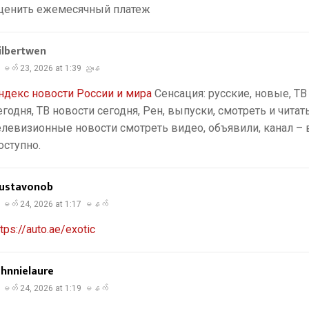
ценить ежемесячный платеж
ilbertwen
မတ် 23, 2026 at 1:39 ညနေ
ндекс новости России и мира
Сенсация: русские, новые, ТВ
егодня, ТВ новости сегодня, Рен, выпуски, смотреть и читать
елевизионные новости смотреть видео, объявили, канал – 
оступно.
ustavonob
မတ် 24, 2026 at 1:17 မနက်
ttps://auto.ae/exotic
ohnnielaure
မတ် 24, 2026 at 1:19 မနက်