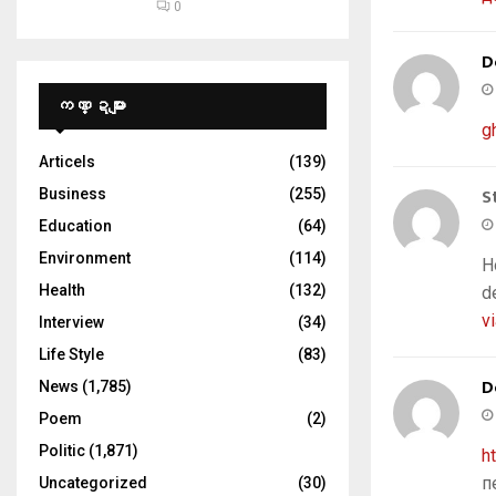
0
D
ကဏ္ဍများ
g
Articels
(139)
S
Business
(255)
Education
(64)
Environment
(114)
H
Health
(132)
d
v
Interview
(34)
Life Style
(83)
D
News
(1,785)
Poem
(2)
Politic
(1,871)
h
п
Uncategorized
(30)