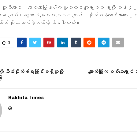
ဘူးသီးတောင်၊ မောင်တောမြို့နယ်က မူဆလင် ကျေးရွာ ၁၀ ရွာကို ဆန်
၄၈ ချပ်၊ ငွေသား ၆,၈၈၀,၀၀၀ ကျပ်၊ ကိုယ်ဝန်ဆောင်အားဆေး ၂
 အိတ် ကို ပေးအပ်ခဲ့တယ်လို့ သိရပါတယ်။
0
ု သိမ်းပိုက်ခံရခြင်းမရှိဘူးလို့
ကျောက်ဖြူက စစ်ဘေးရှောင
ာ
Rakhita Times