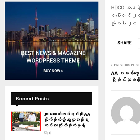
HDCO အနေနဲ့ 
တာပေါ်လင် ၂
မျိုးစပါး ၂၀
SHARE
PREVIOUS POST
AA စခန်းတွေကိ
ဦးခိုင်သုခ ပြေ
Recent Posts
ကျားမသောက်တပ်ရင်းကို AA
တိုက်ခိုက်လို့ ရွေးတုအစိုးရ
တပ် သေဆုံး ထိခိုက်မှုရှိ
0