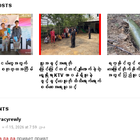
OSTS
းငယ်တွေအတွက်
လူ့အခွင့်အရေးကို
ရက္ခိုင်တွင် 
ာရ စတုတ္ထအကြိမ်
ပြောင်ပြောင်တင်းတင်း ချိုးဖောက်ခဲ့တဲ့
လေကြောင်းတိုက်ခိုက
ရွှေရိုးရာ KTV တာဝန်ရှိသူနဲ့
အတွင်း ပြည်သူ ၃
ဖွင့်ခွင့်ပေးသူကို ထိထိရောက်ရောက်
စစ်ဆေးအရေးယူသင့်
NTS
racyrewly
မတ် 15, 2026 at 7:59 ညနေ
а да да
привет привт