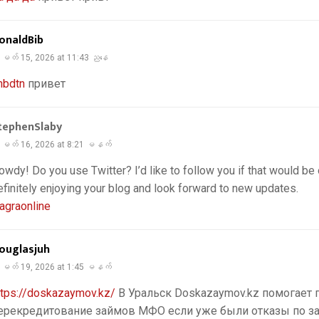
onaldBib
မတ် 15, 2026 at 11:43 ညနေ
hbdtn
привет
tephenSlaby
မတ် 16, 2026 at 8:21 မနက်
owdy! Do you use Twitter? I’d like to follow you if that would be 
efinitely enjoying your blog and look forward to new updates.
iagraonline
ouglasjuh
မတ် 19, 2026 at 1:45 မနက်
ttps://doskazaymov.kz/
В Уральск Doskazaymov.kz помогает 
ерекредитование займов МФО если уже были отказы по з