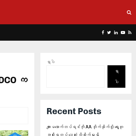
Facebook
Twitter
Linkedin
Yout
Rs
ရှာပါ
ရှာ
 HDCO က
ပါ
Recent Posts
ကျားမသောက်တပ်ရင်းကို AA တိုက်ခိုက်လို့ ရွေးတု
အစိုးရတပ် သေဆုံး ထိခိုက်မှုရှိ