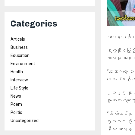
Categories
အာရက္ခတို
Articels
Business
ရက္ခိုင်ပြည်
Education
စာနာမှု အကူ
Environment
“ပေးတာကတော့ ဆန်
Health
ဒေသခံတဦးက အ
Interview
Life Style
၂၀၂၅ ခုနှစ် 
News
မူဆလင်ကျေးရွ
Poem
Politic
“အိမ်ထောင်စ
Uncategorized
၅၀၀၄ ဦးအတွက
ဦးက အာရက္ခတ