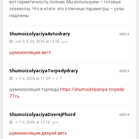
вот герметичность полная. Мы используем — готовые
элементы. Что в итоге: это отличные параметры — узлы
надёжны.
ShumoizolyaciyaAvtodrary
REPLY
ဖေ‌ဖော်ဝါရီ 23, 2026 at 12:06 ညနေ
шумоизоляция авто
ShumoizolyaciyaTorpedydrary
REPLY
မတ် 3, 2026 at 11:34 မနက်
шумоизоляция торпеды
https://shumoizolyaciya-torpedy-
77.ru
ShumoizolyaciyaDverejPhord
REPLY
မတ် 3, 2026 at 12:10 ညနေ
шумоизоляция дверей авто