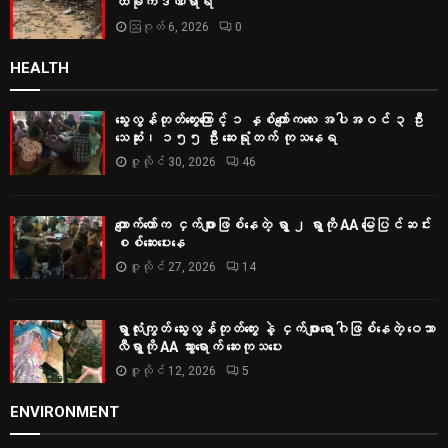
ထိခိုက်ဒဏ်ရာရ
ဩဂုတ် 6, 2026
0
HEALTH
သွေးလွန်တုတ်ကွေးကြောင့် ၁ နှစ်ကျော်ကလေး အပါအဝင် ၃ ဦး
သေဆုံး၊ ၁၅၅ ဦး ဆေးရုံတက် ကုသနေရ
ဇူလိုင် 30, 2026
46
ကျောက်တော်က ငှက်ဖျားဖြစ်နေတဲ့ ရွာ ၂ ရွာကို AA မြေပြင်ဆင်း
စစ်‌ဆေးပေးနေ
ဇူလိုင် 27, 2026
14
ရွာလုံးကျွတ် သွေးလွန်တုတ်ကွေး နဲ့ ငှက်ဖျားရောဂါဖြစ်နေတဲ့ ဝေသာ
လီရွာကို AA သွားရောက် ဆေးကုသပေး
ဇူလိုင် 12, 2026
5
ENVIRONMENT