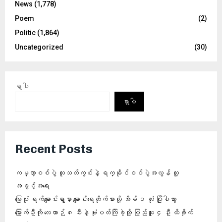
News
(1,778)
Poem
(2)
Politic
(1,864)
Uncategorized
(30)
ရှာပါ
ရှာပါ
Recent Posts
ကမ္ဘာ့စစ်ပွဲ လူသတ်ကွင်းနဲ့ ရက္ခိုင်စစ်ပွဲအလွန် လူ့
အခွင့်အရေး
မြေပုံ ရက်ချောင်းရွာမှာ ချောင်းရေတိုက်စားလို့ အိမ် ၁ လုံး ပြိုပါသွား
မြောက်ဦးကို လေယာဉ် ၈ စီးနဲ့ ဗုံးပတ်ကြဲခဲ့လို့ ပြည်သူ ၄ ဦး ထိခိုက်