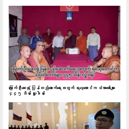
မြောက်ဦးဆေးရုံ ပြန်တည်ဆောက်ရေးအတွက် ရသေ့တောင်က သံဃာတော်များ
၄၄၅ သိန်း လှူဒါန်း