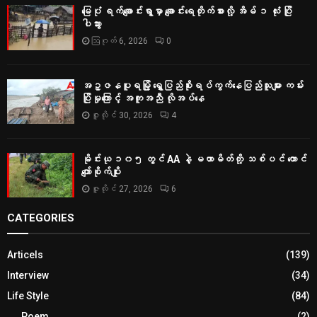
မြေပုံ ရက်ချောင်းရွာမှာ ချောင်းရေတိုက်စားလို့ အိမ် ၁ လုံး ပြို
ပါသွား
ဩဂုတ် 6, 2026
0
အဥ္ဇနပူရမြို့ ရွှေပြည်စိုးရပ်ကွက်နေပြည်သူများ ကမ်း
ပြိုမှုကြောင့် အကူအညီ လိုအပ်နေ
ဇူလိုင် 30, 2026
4
မိုင်းယု ၁၀၅ တွင် AA နဲ့ မဟာမိတ်တို့ သစ်ပင် ထောင်
ကျော်စိုက်ပျိုး
ဇူလိုင် 27, 2026
6
CATEGORIES
Articels
(139)
Interview
(34)
Life Style
(84)
Poem
(2)