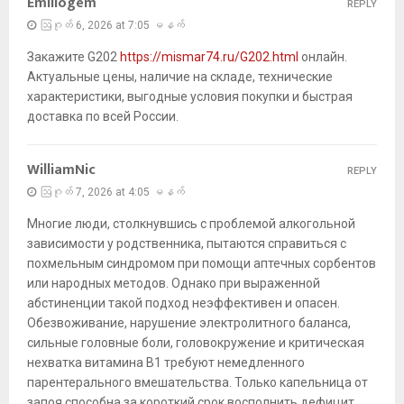
Emiliogem
REPLY
ဩဂုတ် 6, 2026 at 7:05 မနက်
Закажите G202
https://mismar74.ru/G202.html
онлайн.
Актуальные цены, наличие на складе, технические
характеристики, выгодные условия покупки и быстрая
доставка по всей России.
WilliamNic
REPLY
ဩဂုတ် 7, 2026 at 4:05 မနက်
Многие люди, столкнувшись с проблемой алкогольной
зависимости у родственника, пытаются справиться с
похмельным синдромом при помощи аптечных сорбентов
или народных методов. Однако при выраженной
абстиненции такой подход неэффективен и опасен.
Обезвоживание, нарушение электролитного баланса,
сильные головные боли, головокружение и критическая
нехватка витамина B1 требуют немедленного
парентерального вмешательства. Только капельница от
запоя способна за короткий срок восполнить дефицит