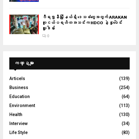
ဝီရဌာနီမြို့နယ်ရှိ‌ ဒေသခံတွေအတွက် ARAKAN
လူငယ်ပရဟိတအသင်းက HDCO နဲ့ ပူးပေါင်း
လှူဒါန်း
0
ကဏ္ဍများ
Articels
(139)
Business
(254)
Education
(64)
Environment
(113)
Health
(130)
Interview
(34)
Life Style
(83)