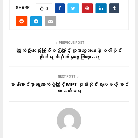
SHARE
0
PREVIOUS POST
မြောက်ဦးဆေးရုံဖြစ်စဉ်ကြောင့် လူနာတွေအနေနဲ့ စိတ်ပိုင်း
ဆိုင်ရာ ထိခိုက်မှုတွေ ကြုံတွေ့နေရ
NEXT POST
မာန်အောင်မှာ ရွေးကောက်ပွဲကြောင့် MPT ဖုန်းလိုင်းရပေမယ့် အင်
တာနက်မရ