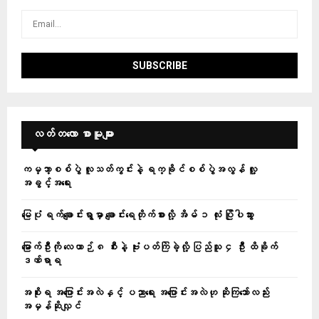
လတ်တ‌လော စာမူများ
ကမ္ဘာ့စစ်ပွဲ လူသတ်ကွင်းနဲ့ ရက္ခိုင်စစ်ပွဲအလွန် လူ့
အခွင့်အရေး
မြေပုံ ရက်ချောင်းရွာမှာ ချောင်းရေတိုက်စားလို့ အိမ် ၁ လုံး ပြိုပါသွား
မြောက်ဦးကို လေယာဉ် ၈ စီးနဲ့ ဗုံးပတ်ကြဲခဲ့လို့ ပြည်သူ ၄ ဦး ထိခိုက်
ဒဏ်ရာရ
အစိုးရ အပြောင်းအလဲနှင့် ပညာရေး အပြောင်းအလဲဟု ဆိုကြသော်လည်း
အမှန်ဆိုလျှင်