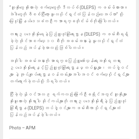
“သူခိုးတွေ ခိုးထားတဲ့ စက်လှေတွေကို ဒီလပ်စ် (DLEPS) က ဖမ်းမိထားတာ။
အဲဒါတွေကို စီစစ်ပြီးတော့ မူလပိုင်ရှင်ထံ ပြန်လည်ပေးအပ်တာ” လို့
မြေပုံမြို့နယ်ဒေသခံတဦးက အာရက္ခတိုင်းမ်စ်ကို ပြောပါတယ်။
တရားဥပဒေစိုးမိုးရေနဲ့ပြည်သူ့လုံခြုံရေးဌာန (DLEPS) က ဖမ်းဆီးရရှိ
ခဲ့တဲ့ ဖိုင်ဘာစက်လှေ ၁၀ စီးကို အခမ်းအနားနဲ့ မူလပိုင်ရှင်ထံ
ပြန်လည် အပ်နှံခဲ့တာလည်း ဖြစ်ပါတယ်။
အဆိုပါ အခမ်းအနားကို အာရက္ခပြည်သူ့တော်လှန်ရေးအစိုးရ တရား
ဥပဒေစိုးမိုးရေးနှင့်ပြည်သူ့လုံခြုံရေးဌာနမှ တပ်မှူးများ၊ တပ်ဖွဲ့ဝင်
များ နဲ့ အုပ်ချုပ်ရေးဌာနဝန်ထမ်းများအပါအဝင် စက်လှေပိုင်ရှင်များ
တက်ရောက်ခဲ့တယ်လို့ သိရပါတယ်။
ပြီးခဲ့တဲ့ နိုဝင်ဘာလ ၉ ရက်ကလည်း မြောက်ဦးခရိုင်အတွင်း သူခိုးများ
ခိုးယူထားတဲ့ ခိုးရာပါ ဆိုင်ကယ်များကို တရားဥပဒေစိုးမိုးရီးနဲ့ ပြည်သူ့လုံ
ခြုံရီးဌာန (DLEPS) တပ်ဖွဲ့ဝင်များက ဖမ်းဆီးကာ ပိုင်ရှင်များထံ
ပြန်လည်အပ်နှံခဲ့ပါတယ်။
Photo – APM