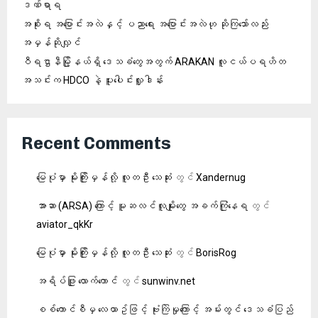
ဒဏ်ရာရ
အစိုးရ အပြောင်းအလဲနှင့် ပညာရေး အပြောင်းအလဲဟု ဆိုကြသော်လည်း
အမှန်ဆိုလျှင်
ဝီရဌာနီမြို့နယ်ရှိ‌ ဒေသခံတွေအတွက် ARAKAN လူငယ်ပရဟိတ
အသင်းက HDCO နဲ့ ပူးပေါင်းလှူဒါန်း
Recent Comments
မြေပုံမှာ မိုးကြိုးမှန်လို့ လူတဦး သေဆုံး
တွင်
Xandernug
အာဆာ (ARSA) ကြောင့် မူဆလင်လူမျိုးတွေ အခက်ကြုံနေရ
တွင်
aviator_qkKr
မြေပုံမှာ မိုးကြိုးမှန်လို့ လူတဦး သေဆုံး
တွင်
BorisRog
အရိပ်ဖြူ လောက်ကောင်
တွင်
sunwinv.net
စစ်ကောင်စီမှ လေယာဥ်ဖြင့် ဗုံးကြဲမှုကြောင့် အမ်းတွင် ဒေသခံပြည်