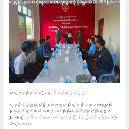
အာရက္ခတိုင်းမ်စ် (၁၉ ဒီဇင်ဘာ ၂၀၂၅)
ရက္ခိုင်ပြည် မြေပုံမြို့နယ်အတွင်း ခိုးရာပါ ဖိုင်ဘာစက်လှေများကို
မူလပိုင်ရှင်များထံ တရားဥပဒေစိုးမိုးရေနဲ့ပြည်သူ့လုံခြုံရေးဌာန
(DLEPS) က ဒီဇင်ဘာလ ၁၈ ရက်မှာ ပြန်လည်အပ်နှံခဲ့တယ်လို့
သိရပါတယ်။