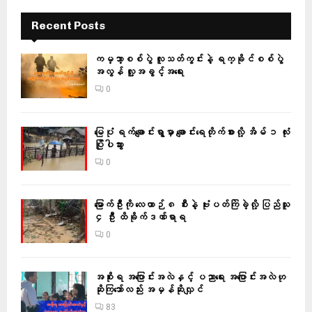
Recent Posts
ကမ္ဘာ့စစ်ပွဲ လူသတ်ကွင်းနဲ့ ရက္ခိုင်စစ်ပွဲ
အလွန် လူ့အခွင့်အရေး
0
မြေပုံ ရက်ချောင်းရွာမှာ ချောင်းရေတိုက်စားလို့ အိမ် ၁ လုံး
ပြိုပါသွား
0
မြောက်ဦးကို လေယာဉ် ၈ စီးနဲ့ ဗုံးပတ်ကြဲခဲ့လို့ ပြည်သူ
၄ ဦး ထိခိုက်ဒဏ်ရာရ
0
အစိုးရ အပြောင်းအလဲနှင့် ပညာရေး အပြောင်းအလဲဟု
ဆိုကြသော်လည်း အမှန်ဆိုလျှင်
83