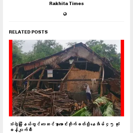
Rakhita Times
RELATED POSTS
သံတွဲမြို့နယ်တွင် လေဆင်နှာမောင်းတိုက်ခတ်လို့ နေအိမ် ၄၅ လုံး
ခန့် ပျက်စီး