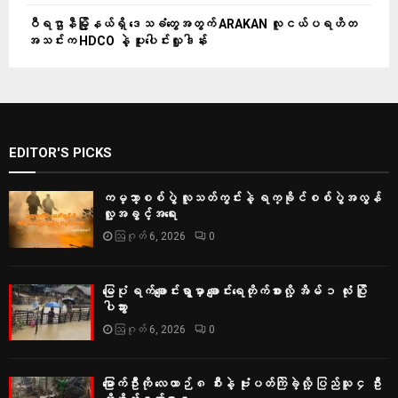
ဝီရဌာနီမြို့နယ်ရှိ‌ ဒေသခံတွေအတွက် ARAKAN လူငယ်ပရဟိတ
အသင်းက HDCO နဲ့ ပူးပေါင်းလှူဒါန်း
EDITOR'S PICKS
ကမ္ဘာ့စစ်ပွဲ လူသတ်ကွင်းနဲ့ ရက္ခိုင်စစ်ပွဲအလွန်
လူ့အခွင့်အရေး
ဩဂုတ် 6, 2026
0
မြေပုံ ရက်ချောင်းရွာမှာ ချောင်းရေတိုက်စားလို့ အိမ် ၁ လုံး ပြို
ပါသွား
ဩဂုတ် 6, 2026
0
မြောက်ဦးကို လေယာဉ် ၈ စီးနဲ့ ဗုံးပတ်ကြဲခဲ့လို့ ပြည်သူ ၄ ဦး