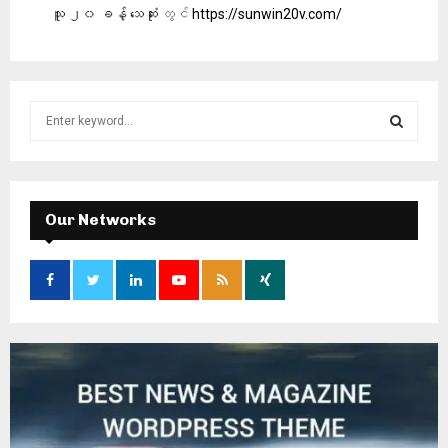
သူ ၂၀ ခန့် သေဆုံး
တွင်
https://sunwin20v.com/
S
e
a
S
r
c
E
h
Our Networks
f
A
o
r
R
:
C
H