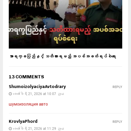
အာရက္ခပြည်နှင့် သတိထားရမည့် အပစ်အခတ်ရပ်စဲရေး
13 COMMENTS
ShumoizolyaciyaAvtodrary
REPLY
ဖေ‌ဖော်ဝါရီ 21, 2026 at 10:07 ညနေ
шумоизоляция авто
KrovlyaPhord
REPLY
ဖေ‌ဖော်ဝါရီ 21, 2026 at 11:29 ညနေ