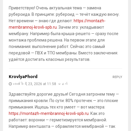
Приветствую! Очень актуальная тема — замена
рубероида. В принципе: рубероид — течёт каждую весну.
Нет времени — знаю где делают:
https://montazh-
membrannoj-krovli-spb.ru
. Зачем это: укладывают
мембрану. Например была крыша-решето — сразу после
монтажа проблема решена. На первом этапе для
понимания: выполнение работ. Сейчас это самый
передовой — ПВХ и ТПО мембраны. Вместо заключения:
удаётся достигать классных результатов.
KrovlyaPhord
REPLY
ဖေ‌ဖော်ဝါရီ 23, 2026 at 11:58 မနက်
Здравствуйте дорогие друзья! Сегодня затронем тему —
примыкания кровли. По сути: 80% протечек — это плохие
примыкания. Ищешь тех кто умеет — вот мастера:
https://montazh-membrannoj-krovli-spb.ru
. Как это
работает: воронки — герметизируется мембраной.
Например вентшахта — обрамляется мембраной — так