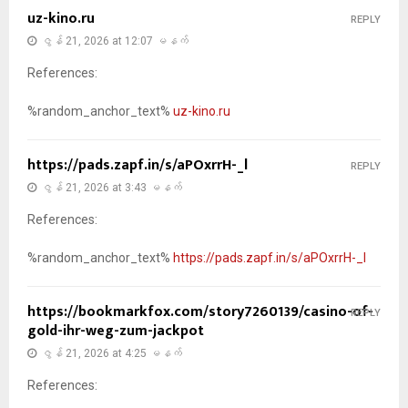
uz-kino.ru
REPLY
ဇွန် 21, 2026 at 12:07 မနက်
References:
%random_anchor_text%
uz-kino.ru
https://pads.zapf.in/s/aPOxrrH-_l
REPLY
ဇွန် 21, 2026 at 3:43 မနက်
References:
%random_anchor_text%
https://pads.zapf.in/s/aPOxrrH-_l
https://bookmarkfox.com/story7260139/casino-of-
REPLY
gold-ihr-weg-zum-jackpot
ဇွန် 21, 2026 at 4:25 မနက်
References: