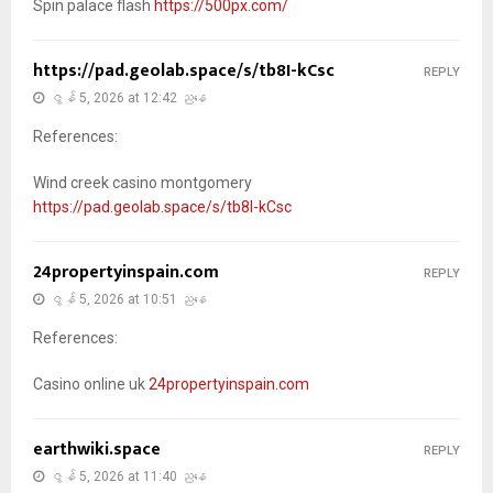
Spin palace flash
https://500px.com/
https://pad.geolab.space/s/tb8I-kCsc
REPLY
ဇွန် 5, 2026 at 12:42 ညနေ
References:
Wind creek casino montgomery
https://pad.geolab.space/s/tb8I-kCsc
24propertyinspain.com
REPLY
ဇွန် 5, 2026 at 10:51 ညနေ
References:
Casino online uk
24propertyinspain.com
earthwiki.space
REPLY
ဇွန် 5, 2026 at 11:40 ညနေ