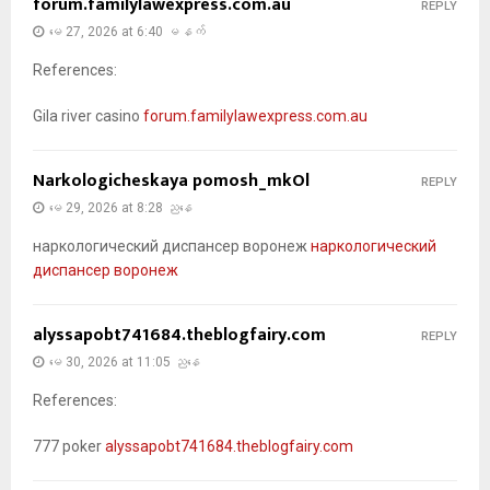
forum.familylawexpress.com.au
REPLY
မေ 27, 2026 at 6:40 မနက်
References:
Gila river casino
forum.familylawexpress.com.au
Narkologicheskaya pomosh_mkOl
REPLY
မေ 29, 2026 at 8:28 ညနေ
наркологический диспансер воронеж
наркологический
диспансер воронеж
alyssapobt741684.theblogfairy.com
REPLY
မေ 30, 2026 at 11:05 ညနေ
References:
777 poker
alyssapobt741684.theblogfairy.com