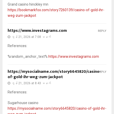
Grand casino hinckley mn
https://bookmarkfox.com/story7260139/casino-of-gold-ihr-
weg-zum-jackpot
https://www.investagrams.com
REPLY
ဇွန် 21, 2026 at 7:08 မနက်
References:
%random_anchor_text%
https://www.investagrams.com
https://mysocialname.com/story6645820/casino-
REPLY
of-gold-ihr-weg-zum-jackpot
ဇွန် 21, 2026 at 8:43 မနက်
References:
Sugarhouse casino
https://mysocialname.com/story6645820/casino-of-gold-ihr-