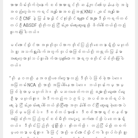
အာဏာသိမ်းလိုက်တဲ့နောက် စစ်အာဏာရှင်ကို ဆန့်ကျင်တော်လှန်နေတဲ့ အဖွဲ့
အစည်းတွေထဲက ကရင်အမျိုးသားအစည်းအရုံး KNU၊ ချင်းအမျိုးသား
တပ်ဦး CNF နဲ့ မြန်မာနိုင်ငံလုံးဆိုင်ရာကျောင်းသားများဒီမိုကရက်တစ်
တပ်ဦး ABSDF တို့ကိုလည်း ငြိမ်းချမ်းရေးဆွေးနွေးဖို့ ဖိတ်ခေါ်တယ်လို့လည်း
သူက ပြောပါတယ်။
မင်းအောင်လှိုင်ဟာ အခုလိုလုပ်တာက တိုင်းပြည်ကို စေတနာရှိလို့မဟုတ်
ဘဲ သူ့ အသက်ရှူပေါက်အတွက် လုပ်တာဖြစ်တယ်လို့ တရုတ်-မြန်မာ
အရေးလေ့လာသုံးသပ်သူ ဒေါက်တာလှကျော်ဇောက အာရက္ခတိုင်းမ်စ်ကို ပြောပါ
တယ်။
“ဟို နဝတတို့ နအဖတို့ ခေတ်တွေမှာလည်း ဒီလိုပဲ ဖြစ်ခဲ့တာပဲလေ။
အမြဲတမ်း NCA တို့ ဘာတို့ အမြဲ ခေါ်နေတာပဲလေ။ ဘယ်တုန်းကမှ ဘာမှ
ဖြစ်ခဲ့တာမှမဟုတ်ဘဲ။ ဟိုး မဆလခေတ်ကတည်း ခများတို့ မွေးတောင်မွေး
ဦးမှာ မဟုတ်ဘူး။ အဲဒီကတည်းက ၁၉၆၃ အပစ်အခတ်ရပ်စဲ
ရေးနဲ့ ငြိမ်းချမ်းရေး ခေါ်တယ် ဆိုပြီးတော့ အကုန်ခေါ်တင်ပြီး ဆွေးနွေးခဲ့သေးတာပဲ
ဖြစ်မှမဖြစ်ပဲ။ ဒီစစ်တပ်မှာနော်။ ဒီစစ်အာဏာရှင်စနစ်မှာ
အခြေခံကိုက ပြည်တွင်းစစ်မီးကို တငွေ့ငွေ့ ဆက်လောင်ဖို့ပဲ စေတနာရှိ
တယ်။ ဒီတိုင်းပြည်ကို ဖွံ့ဖြိုးဖို့၊ တိုးတက်ဖို့၊ တည်ငြိမ်ဖို့ တစက်
မှ စေတနာမရှိဘူး။ ဒါဖြင့် ဘာလို့ မင်းအောင်လှိုင်က ဒါလုပ်လဲဆို သူ့