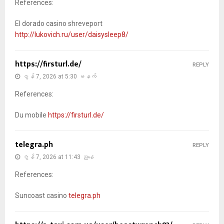
References:
El dorado casino shreveport
http://lukovich.ru/user/daisysleep8/
https://firsturl.de/
REPLY
ဇွန် 7, 2026 at 5:30 မနက်
References:
Du mobile
https://firsturl.de/
telegra.ph
REPLY
ဇွန် 7, 2026 at 11:43 ညနေ
References:
Suncoast casino
telegra.ph