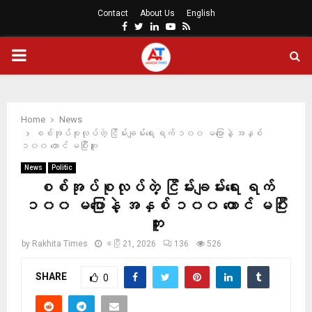
Contact
About Us
English
Facebook
Twitter
Linkedin
Youtube
Rss
PRIMARY
MENU
Home
News
စစ်အုပ်စုလုပ်တဲ့ ငြိမ်းချမ်းရေး ရက် ၁၀၀ မပြောနဲ့ အနှစ်
၁၀၀ တောင် မပြီးဘူး
News
Politic
စစ်အုပ်စုလုပ်တဲ့ ငြိမ်းချမ်းရေး ရက်
၁၀၀ မပြောနဲ့ အနှစ် ၁၀၀ တောင် မပြီး
ဘူး
by
Rakhita Times
ဧပြီ 21, 2026
136
526
SHARE
0