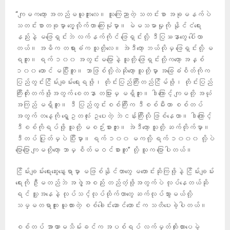
“ကျမကတော့ အတည်မယူဘူးလေ။ သူကြေညာတဲ့ သတင်းစာ အခုမနက်ပဲ
သတင်းစာတခုမှာ တွေ့လိုက်တာ ကြေးမုံမှာ။ မဲမသမာမှုကို နိုင်ငံရေး
နည်းနဲ့ မဖြေရှင်းဘဲ လက်နက်ကိုင် ဖြေရှင်းလို့ ဒီပြဿနာတွေ ပေါ်လာ
တယ်။ အဓိက တရားခံက သူတို့လေ။ အဲဒီတော့ ဘယ်လိုမှ ဖြေရှင်းလို့ မ
ရဘူး။ ရက် ၁၀၀ အတွင်းမပြောနဲ့ သူတို့ ဖြေရှင်းလို့ကတော့ အနှစ်
၁၀၀ တောင် မပြီးဘူး။ ဘာဖြစ်လို့လဲဆိုတော့ သူတို့မှာ အခြေခံစိတ်ကိုက
ပြည်တွင်းငြိမ်းချမ်းရေးရဖို့၊ တိုင်းပြည်ကြီးတည်ငြိမ်ဖို့၊ တိုင်းပြည်
ကြီးတိုးတက်ဖို့အတွက် စေတနာ တပြားမှ မရှိဘူး။ ဒါကြောင့် ကျမတို့ အယုံ
အကြည် မရှိဘူး။ ဒီ ပြည်တွင်းစစ်ကြီးက ဒီစစ်မီးဟာ စစ်တပ်
အတွက် တနေ့ကို ရွှေဥတလုံး ဥပေးတဲ့ ဘဲငန်းကြီးလို ဖြစ်နေတာ။ ဒါကြောင့်
ဒီစစ်ကိုရပ်ဖို့ သူတို့ မစဉ်းစားဘူး။ အဲဒီတော့ သူတို့ ဆက်တိုက်မှာ။
ဒီတပ် ပြုတ်မှပဲ ပြီးမှာ။ ရက် ၁၀၀ မကလို့ ရက် ၁၀၀၀ လို့ပဲ
ပြောပြော ကျမတို့တော့ ဘာမှ စိတ်မဝင်စားဘူး” လို့ သူက ပြောပါတယ်။
ငြိမ်းချမ်းရေးဆွေးနွေးရာမှာ မဖြစ်နိုင်တာတွေ မတောင်းဆိုကြဖို့နဲ့ ငြိမ်းချမ်း
ရေးကို ဦးမတည်ဘဲ အဖွဲ့အစည်း တည်တံ့ဖို့အတွက်ပဲ လုပ်နေတယ်ဆို
ရင် သူ့အနေနဲ့ လုပ်သင့်လုပ်ထိုက်တာတွေ ဆက်လုပ်သွားမယ်လို့
သမ္မတရာထူး ယူထားတဲ့ စစ်ခေါင်းဆောင်ဟောင်းက သတိပေးခဲ့ပါတယ်။
စစ်တပ် အာဏာမသိမ်းခင်က အပစ်ရပ် လက်မှတ်ထိုးထားပေမဲ့