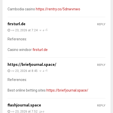
Cambodia casino
https://rentry.co/5dnwvnwo
firsturl.de
REPLY
မေ 23, 2026 at 7:24 မနက်
References:
Casino windsor
firsturl.de
https://briefjournal.space/
REPLY
မေ 23, 2026 at 8:45 မနက်
References:
Best online betting sites
https://briefjournal.space/
flashjournal.space
REPLY
မေ 23, 2026 at 7:52 ညနေ