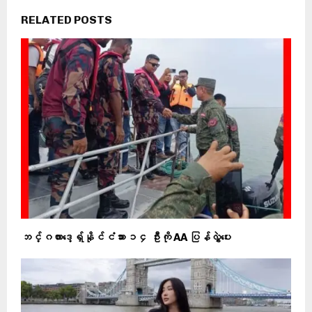
RELATED POSTS
ဘင်္ဂလားဒေ့ရှ်နိုင်ငံသား ၁၄ ဦးကို AA ပြန်လွှဲပေး