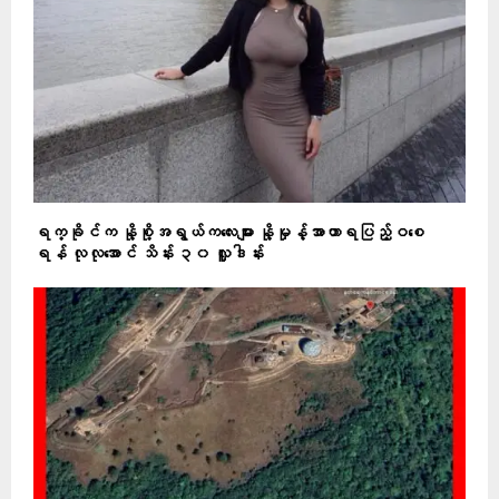
ရက္ခိုင်က နို့စို့အရွယ်ကလေးများ နို့မှုန့်အာဟာရပြည့်ဝစေ
ရန် လုလုအောင် သိန်း ၃၀ လှူဒါန်း