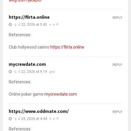
weg-zum-jackpot
https://flirta.online
REPLY
ဇွန် 22, 2026 at 5:42 မနက်
References:
Club hollywood casino
https://flirta.online
mycrewdate.com
REPLY
ဇွန် 22, 2026 at 9:19 ညနေ
References:
Online poker game
mycrewdate.com
https://www.oddmate.com/
REPLY
ဇွန် 23, 2026 at 4:44 မနက်
References: