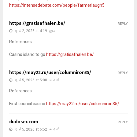
https://intensedebate.com/people/farmerlaugh5
https://gratisafhalen.be/
REPLY
ဇွန် 2, 2026 at 4:19 ညနေ
References:
Casino island to go
https://gratisafhalen.be/
https://may22.ru/user/columniron35/
REPLY
ဇွန် 5, 2026 at 5:00 မနက်
References:
First council casino
https://may22.ru/user/columniron35/
dudoser.com
REPLY
ဇွန် 5, 2026 at 6:52 မနက်