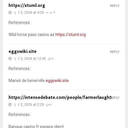
https://xtuml.org
REPLY
ဇွန် 2, 2026 at 4:20 မနက်
References:
Wild horse pass casino az
https://xtuml.org
eggswiki.site
REPLY
ဇွန် 2, 2026 at 12:42 ညနေ
References:
Manoir de benerville
eggswiki.site
https://intensedebate.com/people/farmerlaugh5
REPLY
ဇွန် 2, 2026 at 2:29 ညနေ
References:
Banque casino fr espace client