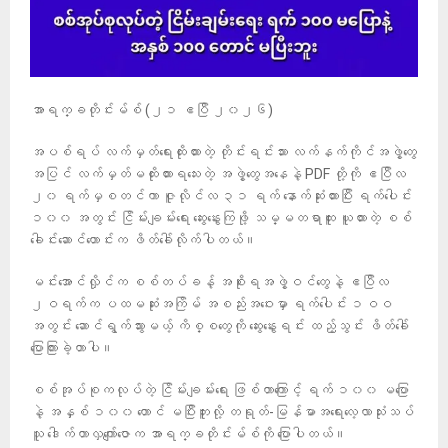
အာရက္ခတိုင်းမ်စ် (၂၁ ဧပြီ ၂၀၂၆)
အပစ်ရပ် လက်မှတ်ရေးထိုးထားတဲ့ တိုင်းရင်းသား လက်နက်ကိုင်အဖွဲ့တွေ
အပြင် လက်မှတ်မထိုးထားရသေးတဲ့ အဖွဲ့တွေအနေနဲ့ PDF တို့ကို ဧပြီလ
၂၀ ရက်မှစတင်ကာ ဇူလိုင်လ ၃၁ ရက် နောက်ဆုံးထားပြီး ရက်ပေါင်း
၁၀၀ အတွင်း ငြိမ်းချမ်းရေး ဆွေးနွေးကြဖို့ သမ္မတရာထူး ယူထားတဲ့ စစ်
ခေါင်းဆောင်ဟောင်းက ဖိတ်ခေါ်လိုက်ပါတယ်။
မင်းအောင်လှိုင်က စစ်တပ်ခန့် အစိုးရအဖွဲ့ဝင်တွေနဲ့ ဧပြီလ
၂ဝရက်က ပထမဆုံးအကြိမ် အစည်းအဝေးမှာ ရက်ပေါင်း ၁ဝဝ
အတွင်း ဆောင်ရွက်သွားမယ့် ကိစ္စတွေကို ဆွေးနွေးရင်း ထည့်သွင်း ဖိတ်ခေါ်
ပြောကြားခဲ့တာပါ။
စစ်အုပ်စုကလုပ်တဲ့ ‌ငြိမ်းချမ်းရေး ဖြစ်တာကြောင့် ရက် ၁၀၀ မပြော
နဲ့ အနှစ် ၁၀၀ တောင် မပြီးဘူးလို့ တရုတ်-မြန်မာအရေးလေ့လာသုံးသပ်
သူ ဒေါက်တာလှကျော်ဇောက အာရက္ခတိုင်းမ်စ်ကို ပြောပါတယ်။