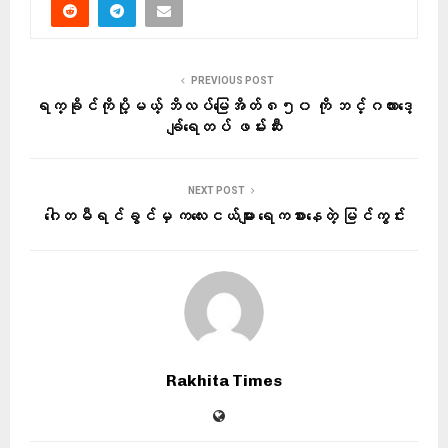
PREVIOUS POST
ရက္ခိုင်ကိုပို့မယ့် ဘိလပ်မြေအိတ် ၈၅၀ ကို ဘင်္ဂလားဒေ့
ချ်ရေတပ် ဖမ်းဆီး
NEXT POST
ဂေါတမီရင်ခွင်မှ ကလေးငယ်များ ရေကစားနေတဲ့ မြင်ကွင်း
Rakhita Times