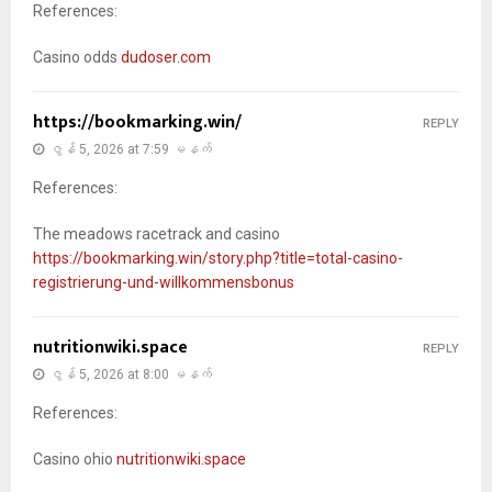
References:
Casino odds
dudoser.com
https://bookmarking.win/
REPLY
ဇွန် 5, 2026 at 7:59 မနက်
References:
The meadows racetrack and casino
https://bookmarking.win/story.php?title=total-casino-
registrierung-und-willkommensbonus
nutritionwiki.space
REPLY
ဇွန် 5, 2026 at 8:00 မနက်
References:
Casino ohio
nutritionwiki.space