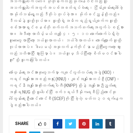
အသက်ရှူပေါက်ပဲလေ။ ဟိုတုန်းကလည်း ဗိုလ်နေဝင်းလည်း သူ့
အသက်ရှူပေါက်အတွက် အပစ်အခတ်ရပ်စဲရေး၊ ငြိမ်းချမ်းရေးခေါ်ခဲ့
တာ ဗိုလ်သန်းရွှေလည်း ဒီလိုပဲ လုပ်ခဲ့တာ။ ဗိုလ်ခင်ညွန့်တို့လည်း။
ဒီလမ်းနဲ့ သူတို့လုပ်တာ။ သူတို့ရဲ့ အဓိက ရည်ရွယ်ချက်က သူတို့
စစ်အာဏာရှင်စနစ်ကို ဆက်လက် အသက်ဆက်ရေးအတွက်ပဲ စဉ်းစား
တာ။ အဲဒီတော့ လာလိမ့်မယ် တချို့ ၄၊ ၅၊ ၁၀ ယောက်‌လောက်ပဲရှိတဲ့
လူလေးတွေ လာပြီးတော့ ဘယ်သူလာတယ်၊ ဘယ်ဝါလာတယ်။ တောက်လျှောက် သူတို့
လုပ်လာတာပဲ။ ဒါပေမယ့် အခုလက်နက်ကိုင် နာမည်ကြီးတွေကတော့ သွား
လည်း သတိထားပြီး သွားကြမှာပဲ။ ဘယ်သူမှ သိပ်ပြီးတော့ စိတ်မဝင်စားပါ
ဘူး” လို့ သူက ပြောပါတယ်။
တော်လှန်ရေးအင်အားစုတွေဘက်မှာ ကချင်လွတ်လပ်ရေးအဖွဲ့ (KIO)၊
ကရင်အမျိုးသားအစည်းအရုံး (KNU)၊ ချင်းအမျိုးသားတပ်ဦး (CNF)၊
ကရင်နီအမျိုးသားတိုးတက်ရေးပါတီ (KNPP) တို့နဲ့ အမျိုးသားညီညွတ်ရေး
အစိုးရ NUG တို့ ပူးပေါင်းပြီး ဖက်ဒရယ်ဒီမိုကရေစီပြည်ထောင်စု
ပေါ်ထွန်းရေးဦးဆောင် ကောင်စီ (SCEF)ကို ပြီးခဲ့တဲ့ မတ်လ ၃ဝ ရက်နေ့က
ဖွဲ့စည်းထားပါတယ်။
SHARE
0