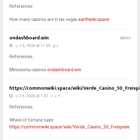
References:
How many casinos are in las vegas
earthwiki.space
ondashboard.win
REPLY
ဇွန် 5, 2026 at 11:59 ညနေ
References:
Minnesota casinos
ondashboard.win
https://commonwiki.space/wiki/Verde_Casino_50_Freispi
R
ဇွန် 6, 2026 at 1:57 မနက်
References:
Wheel of fortune rules
https://commonwiki.space/wiki/Verde_Casino_50_Freispiele