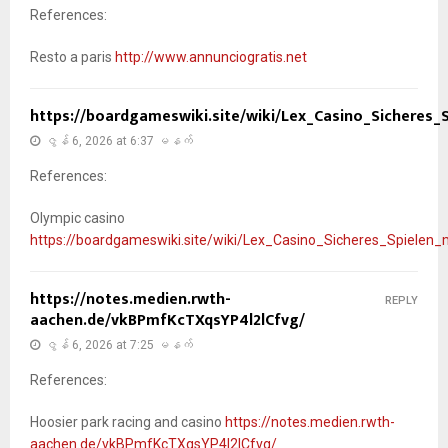
References:
Resto a paris
http://www.annunciogratis.net
https://boardgameswiki.site/wiki/Lex_Casino_Sicheres_
ဇွန် 6, 2026 at 6:37 မနက်
References:
Olympic casino
https://boardgameswiki.site/wiki/Lex_Casino_Sicheres_Spielen_
https://notes.medien.rwth-
REPLY
aachen.de/vkBPmfKcTXqsYP4l2lCfvg/
ဇွန် 6, 2026 at 7:25 မနက်
References:
Hoosier park racing and casino
https://notes.medien.rwth-
aachen.de/vkBPmfKcTXqsYP4l2lCfvg/