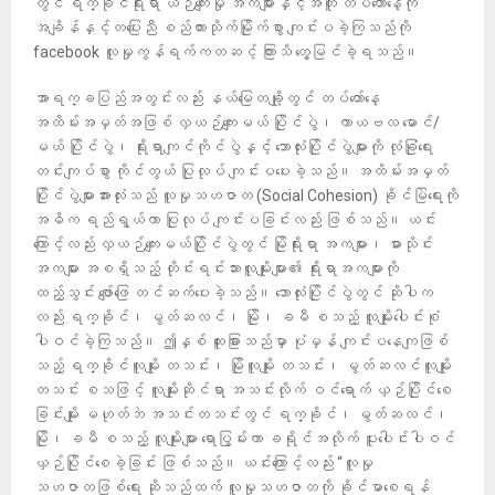
တွင် ရက္ခိုင်ရိုးရာ ယဉ်ကျေးမှု အကများနှင့်အတူ တပ်တော်နေ့ကို
အချိန်နှင့်တပြေးညီ စည်ကားသိုက်မြိုက်စွာ ကျင်းပခဲ့ကြသည်ကို
facebook လူမှုကွန်ရက်ကတဆင့် ကြားသိ တွေ့မြင်ခဲ့ရသည်။
အာရက္ခပြည်အတွင်းလည်း နယ်မြေတချို့တွင် တပ်တော်နေ့
အထိမ်းအမှတ်အဖြစ် လှယဉ်ကျေးမယ် ပြိုင်ပွဲ၊ ကာယဗလ မောင်/
မယ် ပြိုင်ပွဲ၊ ရိုးရာကျင်ကိုင်ပွဲနှင့် ဘောလုံးပြိုင်ပွဲများကို လုံခြုံရေး
တင်းကျပ်စွာ ကိုင်တွယ် ပြုလုပ် ကျင်းပပေးခဲ့သည်။ အထိမ်းအမှတ်
ပြိုင်ပွဲများအားလုံးသည် လူမှုသဟဇာတ (Social Cohesion) ခိုင်မြဲရေးကို
အဓိက ရည်ရွယ်ကာ ပြုလုပ် ကျင်းပခြင်းလည်း ဖြစ်သည်။ ယင်း
ကြောင့်လည်း လှယဉ်ကျေးမယ်ပြိုင်ပွဲတွင် မြိုရိုးရာ အကများ၊ ဓားသိုင်း
အကများ အစရှိသည့် တိုင်းရင်းသားလူမျိုးများ​၏ ရိုးရာအကများကို
ထည့်သွင်း ​ဖျော်ဖြေ တင်ဆက်ပေးခဲ့သည်။ ဘောလုံးပြိုင်ပွဲတွင် ဆိုပါက
လည်း ရက္ခိုင်၊ မွတ်ဆလင်၊ မြို၊ ခမီ စသည့် လူမျိုးပေါင်းစုံ
ပါဝင်ခဲ့ကြသည်။ ဤနှစ် ထူးခြားသည်မှာ ပုံမှန် ကျင်းပနေကျဖြစ်
သည့် ရက္ခိုင်လူမျိုး တသင်း၊ မြိုလူမျိုး တသင်း၊ မွတ်ဆလင်လူမျိုး
တသင်း စသဖြင့် လူမျိုးဆိုင်ရာ အသင်းလိုက် ဝင်ရောက် ယှဉ်ပြိုင်စေ
ခြင်းမျိုး မဟုတ်ဘဲ အသင်းတသင်းတွင် ရက္ခိုင်၊ မွတ်ဆလင်၊
မြို၊ ခမီ စသည့် လူမျိုးများ ရောပြွမ်းကာ ခရိုင်အလိုက် ပူးပေါင်းပါဝင်
ယှဉ်ပြိုင်စေခဲ့ခြင်း ဖြစ်သည်။ ယင်းကြောင့်လည်း “လူမှု
သဟဇာတဖြစ်ရေး ဆိုသည်ထက် လူမှုသဟဇာတကို ခိုင်မာစေရန်