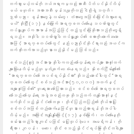
တက်သွားမယ့်လမ်းကို ဘယ်အရာကမှလည်း တားဆီး ပိတ်ပင်နိုင်လိမ့်
မယ် မဟုတ်။ အတားအဆီး မှန်သမျှကိုလည်း ငါတို့ရဲ့ သတ္တိ၊
ဉာဏ်ပညာ၊ ခွန်အားတွေနဲ့ လမ်းတွေ၊ တံတား​တွေအဖြစ် ပြောင်းလဲသွားစေရ
မယ်” ဆိုပြီး (၁၇) နှစ်မြောက် အာရက္ခတပ်တော်နေ့ သဝဏ်လွှာတွင်
တပ်မှူးချုပ်က အားမာန်အပြည့်ဖြင့် ထည့်သွင်း ပြောဆိုထားသည်ကို တွေ့ရှိ
ရသည်။ အဆိုပါ သဝဏ်လွှာပါ တပ်မှူးချုပ်၏ စကားကို ထောက်ဆသော
အားဖြင့် အာရက္ခတပ်တော်တွင် နည်းပညာပိုင်းဆိုင်ရာလည်း အယင်က
ထက် တိုးတက်လာသည်ဟု နားလည်နိုင်မည် ဖြစ်သည်။
စစ်သည် (လူ) အင်အားမှာ ဆိုပါကလည်း တော်လှန်ရေးတပ်များ အားလုံးထက်
များပြားနေလိမ့်မည်ဟု မှတ်ချက် ပေးခံနေရသည်။ မိုးစက်ငြိမ်းကျော်၏
“အာရက္ခတပ်တော် အပစ်ရပ်နိုင်လား” ဆိုသည့် ဆောင်းပါးတွင် “အာရ
က္ခတပ်တော်တွင် စစ်သည်အင်အား (၅၀,၀၀၀) အထက်နှင့်
အများဆုံးဖြစ်၏” ဟု ရေးသား ဖော်ပြထားသည်။ စင်စစ်သော် အာရက္ခတပ်
တော်သည် တော်လှန်ရေး အဖွဲ့အစည်းတခု ဆိုသည်ထက် တမျိုးသားလုံးနှင့်
သက်ဆိုင်သည့် နိုင်ငံတော်တခု၊ တိုင်းပြည်တပြည်၏ ကိုယ်စားပြု
စစ်တပ်အဖြစ် တည်ဆောက်နေခြင်းဟု နားလည်ထားရန် လိုအပ်ပါ
လိမ့်မည်။ အကြောင်းအမျိုးမျိုးကြောင့် (၁၇) နှစ်မြောက်၊ တပ်တော်နေ့ကို
ခမ်းနားထည်ဝါစွာ ကျင်းပခြင်း မပြုလုပ်ခဲ့ပေ။ အမေရိကန်၊ ကို
ရီးယား၊ ဂျပန်၊ မလေး၊ ထိုင်း စသည့် နိုင်ငံရပ်ခြား တိုင်းတပါးများ