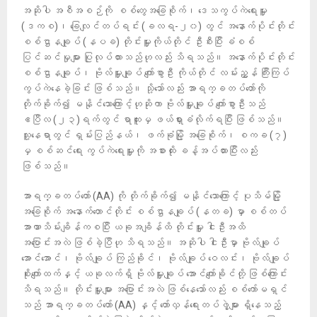
အဆိုပါ အစီအစဉ်ကို စစ်တွေအခြေစိုက်၊ ဒေသကွပ်ကဲရေးမှူး
(ဒကစ)၊ ခြေလျင်တပ်ရင်း (ခလရ-၂၀) တွင် အနောက်ပိုင်းတိုင်း
စစ်ဌာနချုပ် (နပခ) တိုင်းမှူးကိုယ်တိုင် ဦးစီးပြီး ခံစစ်
ပြင်ဆင်မှုများ ပြုလုပ်ထားသည်ဟုလည်း သိရသည်။ အနောက်ပိုင်းတိုင်း
စစ်ဌာနချုပ်၊ ဗိုလ်မှူးချုပ် ကျော်စွာဦး ကိုယ်တိုင် လမ်းညွှန် ကြီးကြပ်
ကွပ်ကဲနေခဲ့ခြင်း ဖြစ်သည်။ သို့သော်လည်း အာရက္ခတပ်တော်ကို
တိုက်ခိုက်၍ မနိုင်သောကြောင့်ဟုဆိုကာ ဗိုလ်မှူးချုပ် ကျော်စွာဦးသည်
ဧပြီလ (၂၃)ရက်တွင် ရာထူးမှ ဖယ်ရှားခံလိုက်ရပြီး ဖြစ်သည်။
သူ့နေရာတွင် ရှမ်းပြည်နယ်၊ ဖက်ခုံမြို့ အခြေစိုက်၊ စကခ (၇)
မှ စစ်ဆင်ရေး ကွပ်ကဲရေးမှူးကို အစားထိုး ခန့်အပ်ထားပြီးလည်း
ဖြစ်သည်။
အာရက္ခတပ်တော် (AA) ကို တိုက်ခိုက်၍ မနိုင်သောကြောင့် ပုသိမ်မြို့
အခြေစိုက် အနောက်တောင်တိုင်း စစ်ဌာနချုပ် (နတခ) မှာ စစ်တပ်
အာဏာသိမ်းချိန်ကစပြီး ယခုအချိန်ထိ တိုင်းမှူး ငါးဦးအထိ
အပြောင်းအလဲ ဖြစ်ခဲ့ပြီဟု သိရသည်။ အဆိုပါ ငါးဦးမှာ ဗိုလ်ချုပ်
အောင်အောင်၊ ဗိုလ်ချုပ် ကြည်ခိုင်၊ ဗိုလ်ချုပ် ဝေလင်း၊ ဗိုလ်ချုပ်
စိုးကျော်ထက်နှင့် ယခုလက်ရှိ ဗိုလ်မှူးချုပ် အောင်ကျော်ခိုင်တို့ ဖြစ်ကြောင်း
သိရသည်။ တိုင်းမှူးများ အပြောင်းအလဲ ဖြစ်နေသော်လည်း စစ်ကော်မရှင်
သည် အာရက္ခတပ်တော် (AA) နှင့် တော်လှန်ရေးတပ်ဖွဲ့များ ရှိနေသည့်