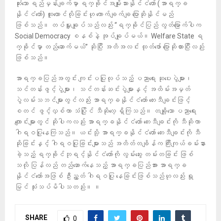
ဆုံးသော ရည်မှန်းချက်မှာ ရက္ခိုင်အမျိုးသားနိုင်ငံတော် (အာရက္ခ
နိုင်ငံတော်) ထူထောင်လိုခြင်းဟု ကောက်ချက်ချ ပြောဆိုနိုင်မည်
ဖြစ်သည်။ တပ်မှူးချုပ်သည်လည်း “ရက္ခိုင်ပြည် လွတ်မြောက်ပါက
Social Democracy စနစ်နဲ့ အုပ်ချုပ်မယ်။ Welfare State ရ
က္ခိုင်မှာ တည်ဆောက်မယ်” ဆိုပြီး အတိအလင်း ထုတ်ဖော် ပြောဆိုထားပြီးလည်း
ဖြစ်သည်။
အာရက္ခပြည်အတွင်း ကျင်းပပြုလုပ်သည့် ပညာရေး ဆုပေးပွဲများ၊
သင်တန်းဖွ​င့်ပွဲများ၊ သင်တန်းဆင်းပွဲများနှင့် အထိမ်းအမှတ်
ပွဲလမ်းသဘင်များတွင်လည်း အာရက္ခနိုင်ငံတော် တေးသီချင်းဖြင့်
စတင် ဖွင့်လှစ်​ကာ သံပြိုင် သီဆိုလေ့ ရှိကြသည်။ တချို့သော ပညာရေး
ကျောင်းများတွင် ဆိုပါကလည်း အာရက္ခနိုင်ငံတော် တေးသီချင်းကို သီဆိုကာ
ဂါရဝပြုနေကြသည်။ ယင်းသို့ အာရက္ခနိုင်ငံတော် တေးသီချင်းကို သီ
ဆိုခြင်းနှင့် ဂါရဝပြုခြင်းများသည် အတိတ်တချိန်က ကြီးကျယ်ခမ်းနား
ခဲ့သည့် ရက္ခိုင်ဘုရင့်နိုင်ငံတော်ကို လွမ်းဆွေး တမ်းတခြင်း ဖြစ်
သလို ပြန်လည် တည်ဆောက်နေသည့် အာရက္ခပြည်အား အာရက္ခ
နိုင်ငံတော်အဖြစ် ဦးညွှတ် ဂါရဝပြု နေခြင်းဖြစ်သည်ဟုလည်း ရှု
မြင် သုံးသပ်မိပါသတည်း။ ။
SHARE
0