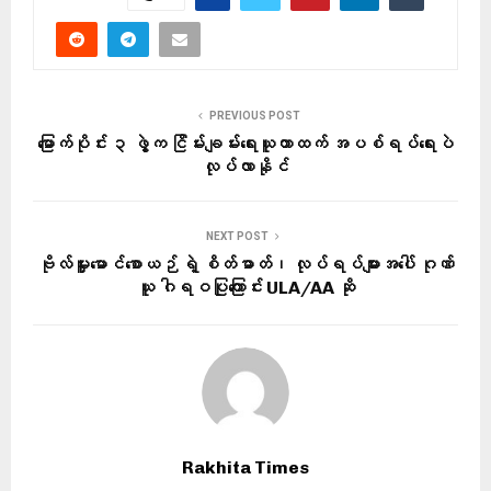
PREVIOUS POST
မြောက်ပိုင်း ၃ ဖွဲ့က ငြိမ်းချမ်းရေးယူတာထက် အပစ်ရပ်ရေးပဲ
လုပ်လာနိုင်
NEXT POST
ဗိုလ်မှူးမောင်စောယဉ် ရဲ့ စိတ်ဓာတ်၊ လုပ်ရပ်များအပေါ် ဂုဏ်
ယူ ဂါရဝပြုကြောင်း ULA/AA ဆို
Rakhita Times