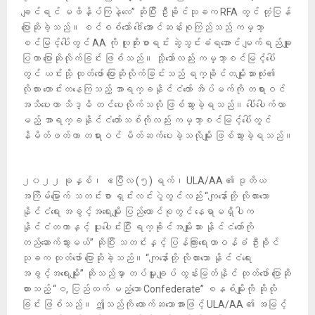
ချင်ရင် မဖိနှိပ်ကြနဲ့လေ” ဆိုပြီး ဦးခိုင်သုခက RFA တွင် တုံ့ပြန်
ပြောဆိုခဲ့သည်။ စင်စစ်သော် ဒေါ်အောင်ဆန်းစုကြည်သည် ကမ္ဘာ့
စင်မြင့်ပေါ်တွင် AA ကို လူဆိုးစာရင်း ဆွဲသွင်းခံရအောင် မျက်ရည်ချူ
ပြကာ ပြောဆိုလိုက်ခြင်း ဖြစ်သည်။ သို့သော်လည်း ကမ္ဘာ့စင်မြင့်ပေါ်
တွင် ယင်းသို့ ထုတ်ဖော် ပြောဆိုလိုက်ခြင်းသည် ရက္ခိုင်တမျိုးသားလုံး၏
လိုလား တောင်းတနေကြသည့် အာရက္ခနိုင်ငံတော် အိပ်မက်ကို တရားဝင်
အသိပေးကာ သိဒ္ဓိ တင်ပေးလိုက်သလို ဖြစ်သွားခဲ့ရသည်။ ပေါ်ပေါက်လာ
မည့် အာရက္ခနိုင်ငံတော်သစ်ကိုလည်း ကမ္ဘာ့စင်မြင့်ပေါ်တွင်
နိမိတ်ဖတ်ကာ တရားဝင် မိတ်ဆက်ပေးခဲ့သလိုမျိုး ဖြစ်သွားခဲ့ရသည်။
၂၀၂၂ ခုနှစ်၊ ဧပြီလ (၅) ရက်၊ ULA/AA ၏ ဒုတိယ
အကြိမ်မြော​က် သတင်းစာ ရှင်းလင်းပွဲတွင်လည်း “ကျနော်တို့ လိုလားသော
နိုင်ငံရေး အခွင့်အရေးမျိုး ပြည်ထောင်စုတွင် နေရာမရှိပါ​က
နိုင်ငံတကာနှင့် ပူးပေါင်းပြီး ရက္ခိုင်အမျိုးသား နိုင်ငံတော်ကို
တည်ဆောက်သွားမယ်” ဆိုပြီး သတင်းနှင့် ပြန်ကြားရေးတာဝန်ခံ ဦးခိုင်
သုခက ထုတ်ဖော် ပြောဆိုခဲ့သည်။ “ကျနော်တို့ လိုလားသော နိုင်ငံရေး
အခွင့်အရေးမျိုး” ဆိုသည်မှာ တပ်မှူးချုပ် ထွန်းမြတ်နိုင် ထုတ်ဖော် ပြောဆို
ထားသည့် “ဝ, ပြည်ထက် မညံ့သော Confederate” စနစ်မျိုးကို ဆိုလို
ခြင်း ဖြစ်သည်။ ဤသည်ကို ထောက်ဆသောအားဖြင့် ULA/AA ၏ အမြင့်