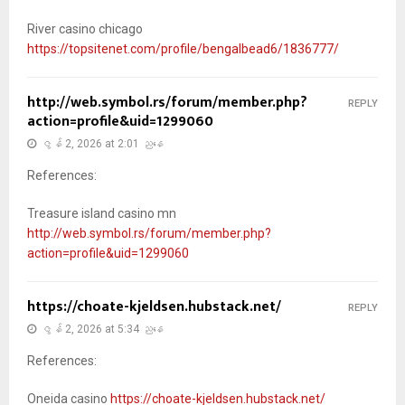
River casino chicago
https://topsitenet.com/profile/bengalbead6/1836777/
http://web.symbol.rs/forum/member.php?
REPLY
action=profile&uid=1299060
ဇွန် 2, 2026 at 2:01 ညနေ
References:
Treasure island casino mn
http://web.symbol.rs/forum/member.php?
action=profile&uid=1299060
https://choate-kjeldsen.hubstack.net/
REPLY
ဇွန် 2, 2026 at 5:34 ညနေ
References:
Oneida casino
https://choate-kjeldsen.hubstack.net/