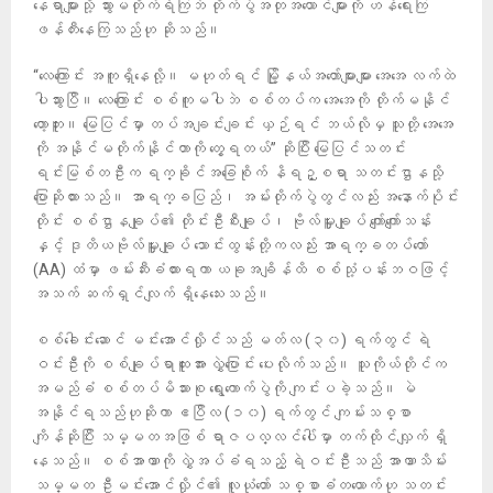
နေရာများသို့ သွားမတိုက်ရဲကြဘဲ တိုက်ပွဲအတုအယောင်များကို ဟန်ရေးကြ
ဖန်တီးနေကြသည်ဟု ဆိုသည်။
“လေကြောင်း အကူရှိနေလို့။ မဟုတ်ရင် မြို့နယ်အတော်များများ အေအေ လက်ထဲ
ပါသွားပြီ။ လေကြောင်း စစ်ကူမပါဘဲ စစ်တပ်က အေအေကို တိုက်မနိုင်
တော့ဘူး။ မြေပြင်မှာ တပ်အချင်းချင်း ယှဉ်ရင် ဘယ်လိုမှ သူတို့ အေအေ
ကို အနိုင်မတိုက်နိုင်တာကို တွေ့ရတယ်” ဆိုပြီး မြေပြင်သတင်း
ရင်းမြစ်တဦးက ရက္ခိုင်အခြေစိုက် နိရဉ္စရာ သတင်းဌာနသို့ ​
ပြောဆိုထားသည်။ အာရက္ခပြည်၊ အမ်းတိုက်ပွဲတွင်လည်း အနောက်ပိုင်း
တိုင်း စစ်ဌာနချုပ်၏ တိုင်းဦးစီးချုပ်၊ ဗိုလ်မှူးချုပ် ကျော်ကျော်သန်း
နှင့် ဒုတိယဗိုလ်မှူးချုပ် သောင်းထွန်းတို့ကလည်း အာရက္ခတပ်တော်
(AA) ထံမှာ ဖမ်းဆီးခံထားရကာ ယခုအချိန်ထိ စစ်သုံ့ပန်းဘဝဖြင့်
အသက် ဆက်ရှင်လျက် ရှိနေသေးသည်။
စစ်ခေါင်းဆောင် မင်းအောင်လှိုင်သည် မတ်လ (၃၀) ရက်တွင် ရဲ
ဝင်းဦးကို စစ်ချုပ်ရာထူးအား လွှဲပြောင်း ပေးလိုက်သည်။ သူကိုယ်တိုင်က
အမည်ခံ စစ်တပ်မိသားစု ရွေးကောက်ပွဲကို ကျင်းပခဲ့သည်။ မဲ
အနိုင်ရသည်ဟုဆိုကာ ဧပြီလ (၁၀) ရက်တွင် ကျမ်းသစ္စာ
ကျိန်ဆိုပြီး သမ္မတအဖြစ် ရာဇပလ္လင်ပေါ်မှာ တက်ထိုင်လျှက် ရှိ
နေသည်။ စစ်အာဏာကို လွှဲအပ်ခံရသည့် ရဲဝင်းဦးသည် အာဏာသိမ်း
သမ္မတ ဦးမင်းအောင်လှိုင်၏ လူယုံတော် သစ္စာခံတယောက်ဟု သတင်း