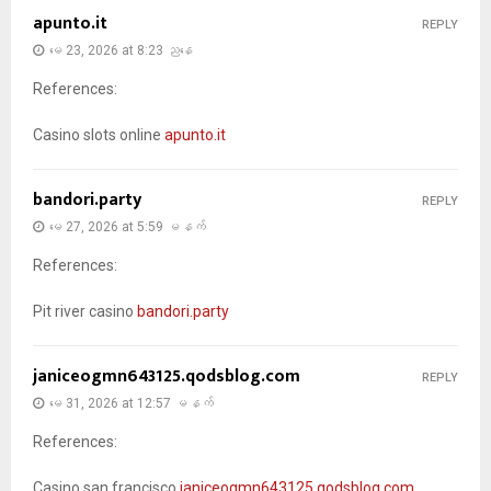
apunto.it
REPLY
မေ 23, 2026 at 8:23 ညနေ
References:
Casino slots online
apunto.it
bandori.party
REPLY
မေ 27, 2026 at 5:59 မနက်
References:
Pit river casino
bandori.party
janiceogmn643125.qodsblog.com
REPLY
မေ 31, 2026 at 12:57 မနက်
References:
Casino san francisco
janiceogmn643125.qodsblog.com