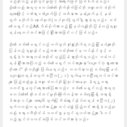
မည်ဆိုသည့် နှလုံးသွင်းမှုဖြင့် လာရောက်ခြင်း ဖြစ်ပါလိမ့်မည်။
သို့သော်လည်း အာရက္ခတပ်တော်၏ တိုက်ခိုက်ခြင်းကို အလူးအလဲ ခံလိုက်
ရသောကြောင့် ဒဏ်ရာဒဏ်ချက်ဖြင့် အထိနာကာ မှန်းချက်နှင့် နှမ်း
ထွက် မကိုက်ဘဲ နောက်ဆုတ် (တပ်ဆုတ်) ထွက်ခွါ သွားခဲ့ရသည်။ စစ်
ကော်မရှင်သည် AA သိမ်းပိုက်ထားသည့် မြို့နယ်တချို့ကို ပြန်လည်ရယူ
ရန် ရေတပ်အင်အားဖြင့် ကြိုးစားလာခြင်းပင် ဖြစ်သည်။
သို့သော် စစ်ကော်မရှင်သည် လက်လွှတ် ဆုံးရှုံးလိုက်ရသည့် မြို့နယ်များကို
ပြန်လည် ရယူနိုင်မည့်အစား ကမ်းကိုတောင်မှ ကပ်နိုင်ခွင့် မ
ရရှိခဲ့ဘဲ လာရာလမ်းအတိုင်း လှည့်ပြန် သွားလိုက်ရသည်။ ကမ်းကပ်
ရန် ကြိုးစားလာကြသည့် စစ်ကော်မရှင် တပ်သားများမှာ “သေချင်တဲ့ နွား တောနား
ကို ယောင်” ဆိုသလိုမျိုး ဖြစ်နေရသည်။ တဖက်မှာလည်း စစ်တွေမြို့နယ်
မကျရှုံးစေရန်အတွက် ဧ​ပြီလ (၂၁) ရက်နေ့ကစပြီး ရေတပ်အင်အား
များ ဖြည့်ဆည်းမှုနဲ့အတူ ခံတပ်ကို ပြုလုပ်လာနေဟု နိရဉ္စရာ
သတင်းဌာနတွင် ရေးသား ဖော်ပြထားသည်။ စစ်ကော်မရှင်သည် အာရက္
ခတပ်တော်၏ ထိုးစစ်ဆင်မှုကို ကြောက်လန့်ကာ စစ်တွေမြို့ရှိ အရာရှိ
မိသားစုဝင်များ အရေးပေါ် ထွက်ပြေး တိမ်းရှောင်နိုင်စေရန် ဧပြီလ (၂)
ရက်ကတည်းက ရဟတ်ယာဉ်များ ထပ်မံ၍ ဖြည့်တင်း ထားရှိခဲ့သည်ဟု
လည်း ဧရာဝတီတိုင်းမ် သတင်းဌာနတွင် ရဟတ်ယာဉ်များ ပါဝင်
သည့် ရုပ်သံသတင်းအဖြစ် တင်ဆက်ထားခဲ့သည်။