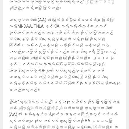
လက်အောက်က လွတ်မြောက်မှ ငြိမ်းချမ်းရေးရမည်” ဆိုပြီး ခိုင်မာသည့်
ယုံကြည်ချက် ရှိထားပြီး ဖြစ်သည်။
အာရက္ခတပ်တော် (AA) ၏ မြောက်ပိုင်းညီနောင်မဟာမိတ်များ ဖြစ်ကြ
သည့် MNDAA, TNLA နှင့် KIA သည်လည်း တော်လှန်ရေး စတင်
လုပ်ဆောင်လာကတည်းက ယနေ့အချိန်ထိ တိကျ ခိုင်မာ ပြတ်သားသည့်
စစ်ရေးနှင့် နိုင်ငံရေး ရည်မှန်းချက် မရှိဟု ပြောဆိုရမည်
ဖြစ်၏။ လမ်းစဉ်မရှိသလို ပန်းတိုင်လည်း မရှိသည့် အဖွဲ့
အစည်းများအဖြစ် ရှုမြင်နိုင်သည်။ တော်လှန်ရေးခရီး ကြံ့ကြာနေသည့်
တခုတည်းသော အကြောင်းရင်းဟုလည်း ပြောဆိုနိုင်သည်။ ၂၀၂၁ ခု
နှစ်၊ စစ်တပ်က အာဏာသိမ်းပြီးမှ ပေါ်ပေါက်လာကြသည့် နွေဦး
တော်လှန်ရေးတပ်ဖွဲ့ PDF များ၏ စစ်ရေးရည်မှန်းချက်မှာ စစ်
အာဏာရှင်စနစ် အမြစ်ပြတ် ချုပ်ငြိမ်းရေးဖြစ်ပြီး နိုင်ငံရေး
ရည်မှန်းချက်မှာ ဖက်ဒရယ်လ် ပြည်ထောင်စုစနစ် ပေါ်ထွန်းလာရေးဟု
နားလည်ထားရသည်။
သို့သော် “ရက္ခိတလမ်းစဉ်” နှင့်အတူ မယိမ်းမယိုင် ဖြောင့်ဖြောင့်တန်း
တန်း ယုံကြည်ချက်အပြည့်ဖြင့် ချီတက်လာသည့် အာရက္ခတပ်တော်
(AA) ၏ စစ်ရေးရည်မှန်းချက်မှာ အာရက္ခပြည်အတွင်း စစ်မကော်
ရှင်တပ်သားများ လုံးဝ ကင်းစင်သွားရေး ဖြစ်သလို AA မှအပ တခြား
မည်သည့် လက်နက်ကိုင် အဖွဲ့အစည်းမျှ မရှိစေရေး ဖြစ်သည်။ အာ