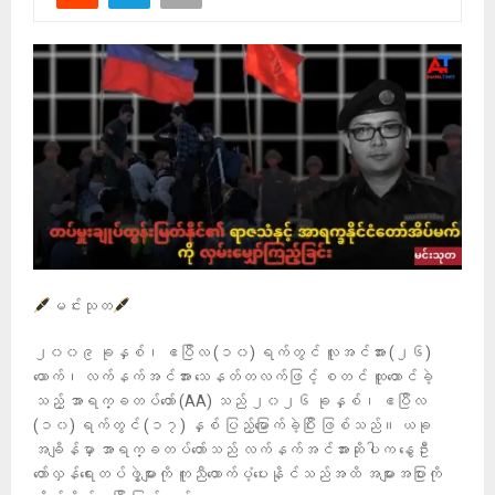
မင်းသုတ
၂၀၀၉ ခုနှစ်၊ ဧပြီလ (၁၀) ရက်တွင် လူအင်အား (၂၆)
ယောက်၊ လက်နက်အင်အား သေနတ်တလက်ဖြင့် စတင် ထူထောင်ခဲ့
သည့် အာရ​က္ခတပ်တော် (AA) သည် ၂၀၂၆ ခုနှစ်၊ ဧပြီလ
(၁၀) ရက်တွင် (၁၇) နှစ် ပြည့်မြောက်ခဲ့ပြီး ဖြစ်သည်။ ယခု
အချိန်မှာ အာရက္ခတပ်တော်သည် လက်နက်အင်အားဆိုပါက နွေဦး
တော်လှန်ရေးတပ်ဖွဲ့များကို ကူညီထောက်ပံ့ပေးနိုင်သည်အထိ အများအပြားကို