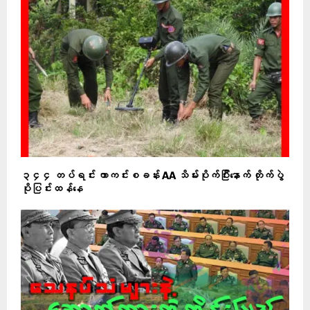
၃၄၄ တပ်ရင်း ကာကင်းစခန်း AA သိမ်းပိုက်ပြီးနောက် တိုက်ပွဲ
ပိုပြင်းထန်နေ