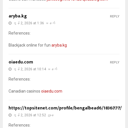
aryba.kg
REPLY
ဇွန် 2, 2026 at 1:36 မနက်
References:
Blackjack online for fun
aryba.kg
oiaedu.com
REPLY
ဇွန် 2, 2026 at 10:14 မနက်
References:
Canadian casinos
oiaedu.com
https://topsitenet.com/profile/bengalbead6/1836777/
REPLY
ဇွန် 2, 2026 at 12:52 ညနေ
References: