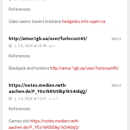
References:
Oaks casino towers brisbane
hedgedoc.info.uqam.ca
http://amur.1gb.ua/user/furlocust45/
REPLY
ဇွန် 5, 2026 at 10:45 ညနေ
References:
Blackjack and hookers
http://amur.1gb.ua/user/furlocust45/
https://notes.medien.rwth-
REPLY
aachen.de/P_YEo1kRSISlkp1kS4IdqQ/
ဇွန် 6, 2026 at 12:51 မနက်
References:
Games slot
https://notes.medien.rwth-
aachen.de/P_YEo1kRSISlkp1kS4IdqQ/