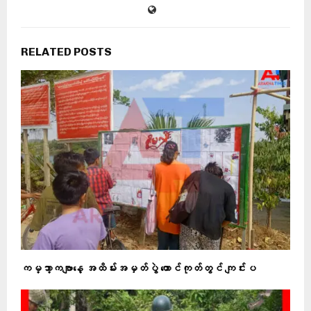
RELATED POSTS
ကမ္ဘာ့ကဗျာနေ့ အထိမ်းအမှတ်ပွဲ တောင်ကုတ်တွင် ကျင်းပ