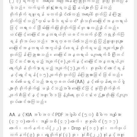
(၂၃) ရက်တွင် “အရေးပေါ် အခြေအနေ ကြေညာလိုက်သည်” ဆိုပြီး ထုတ်ပြန်
ခဲ့သည်။ လက်လွှတ် ဆုံးရှုံးထားရသည့် မြို့နယ်များကို ပြန်လည်
တိုက်ခိုက် ရယူရန် မတတ်နိုင်သော်လည်း အရေးပေါ် ထုတ်ပြန် ကြေညာ
လိုက်ခြင်းသည် “လှမ်းမမီဘဲ ရမ်းပစ်” ဆိုသလို လေကြောင်းအန္တရာယ်
ဖြင့် တရားဝင် ခြိမ်းခြောက် ပြောဆိုလိုက်ခြင်းဟု နားလည်နိုင်သည်။
ယင်းကြောင့် လေကြောင်းအန္တရာယ်ကို ယခင်ကထက် ပို​ပြီး ဂရုစိုက်ကြ
ရန် လိုအပ်ပေသည်။ အာရက္ခတပ်တော်သည်လည်း ပြည်သူလူထုများ
လေကြောင်းအန္တရာယ် ကာကွယ်နိုင်စေရန် လိုက်ရမည့် အချက်များကို
ထုတ်ပြန် ကြေညာထားသည်။ လေကြောင်းအန္တရာယ် မကျရောက်မီ ကြိုတင်
ပြင်ဆင်ထားရမည့် အချက် (၈) ချက်နှင့် လေကြောင်းအန္တရာယ် ကျ
ရောက်ချိန် လိုက်နာရမည့် အချက် (၇) ချက်၊ စုစုပေါင်း ဆောင်ရန်
နှင့် ရှောင်ရန် (၁၅) ချက်ကို ထုတ်ပြန်ကြေညာထားခြင်း ဖြစ်သည်။
စစ်ကော်မရှင်သည် အာရက္ခတပ်တော် (AA) နှင့် တော်လှန်ရေးတပ်ဖွဲ့
များကို တိုက်ခိုက်၍ မနိုင်သည့်အခါ လေကြောင်းဖြင့် ဗုံးကြဲတိုက်ခိုက်
ဖျက်ဆီးခြင်းနှင့်အတူ ဝါဒဖြန့်ချိရေး လုပ်ငန်းစဉ်များကို ဗြောင်ကျကျ
လုပ်ဆောင်လာကြသည်။
AA နှင့် KIA အပါအဝင် PDF အဖွဲ့ပေါင်း (၅၀) နီးပါးက အမျိုးသား
(၄၇၀) ယောက်၊ အမျိုးသမီး (၄၇) ယောက်၊ စုစုပေါင်း (၅၁၇)
ယောက်၊ လက်နက်ငယ် (၂၂) ခု၊ Drop ​ဗုံး (၁၄) လုံး၊ လက်လုပ်
လက်နက် (၉) ခု၊ ရှော့တိုက်ဒုံး (၄) ခု၊ ဗုံးသီး (၂၂) လုံးနှင့်အတူ