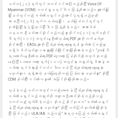
မတ်လ (၂၄) ရက်တွင် အလင်းဝင်လာကြသည်ဆိုပြီး Voice Of
Myanmar (VOM) သတင်းဌာနတွင် ဝါဒ ဖြန့်ချိထားသည်။ ကျောက်ဖြူ
မြို့နယ်တွင်လည်း စစ်ကော်မရှင်သည် အောင်ပွဲရရှိသည်ဟုဆို
ကာ ဧပြီလ (၂၆) ရက်က စစ်တွေမြို့၊ နယ်မြေခံတပ်ရင်းတွင်
ဂုဏ်ပြုကြိုဆွဲပွဲ ပြုလုပ်ပြီး ဝါဒ ဖြန့်ချိခဲ့သည်။ အာဏာသိမ်း
သမ္မတ ဦးမင်းအောင်လှိုင်သည်လည်း ဇူလိုင်လ (၃၁) ရက်မတိုင်
မီ ရက် (၁၀၀) အတွင်း နွေ​ဦးတော်လှန်ရေး PDF များကို လက်နက်ချ
ခိုင်းထားပြီး၊ EAOs များကို ငြိမ်းချမ်းရေး ဆွေးနွေးရန် နှုတ်စောင့်စည်းမှု
မရှိဘဲ စိတ်လွတ်သူပမာ ရူးကြောင်ကြောင်သာ ပြောဆိုထားခဲ့သည်။ “ကျနော် သိ
ရသလောက် နွေဦးတော်လှန်ရေး PDF တွေကတော့ ပြန်တိုက်ဖို့အတွက် စုစည်း
နေကြပြီ။ အေအေ ကတော့ ရက် (၁၀၀) အတွင်းမှာ တရုတ်ရဲ့ ဖိအားနဲ့ အ
ပစ်တော့ ရပ်စဲသွားနိုင်တယ်။ ဒါပေမယ့် ငြိမ်းချမ်းရေးတော့ ဆွေးနွေးမှာ
မဟုတ်ဘူး။ ရရှိထားတဲ့ နယ်မြေတွေကိုလည်း ပြန်ပေးမှာ မဟုတ်ဘူး” ဆိုပြီး
CDM ဗိုလ်ကြီး ဇင်ယော်က သူ၏ အမြင်ကို ပြောဆိုထားသည်။
လွန်ခဲ့သည့် မတ်လအတွင်းကလည်း အေအေ နဲ့ ငြိမ်းချမ်းရေး ဆွေးနွေးရန်
စစ်ကော်မရှင်သည် တရုတ်ကို အကူအညီ တောင်းဆိုခဲ့သည်ဆိုသည့်
သတင်းလည်း ထွက်ပေါ်ခဲ့သည်။ ထိုစဉ် ခိုင်သုခက “စစ်ကော်မရှင်
နဲ့ ငြိမ်းချမ်းရေး ဆွေးနွေးမှာ မဟုတ်ဘူး” ဆိုပြီး ယတိပြတ် ထုတ်ဖော် ပြောဆိုခဲ့
ပြီး ဖြစ်သည်။ ULA/AA သည်လည်း “အာရက္ခပြည် စစ်ကော်မရှင်