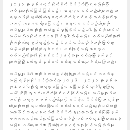
၂၀၂၇ ခုနှစ်အတွင်း တိုက်ခိုက် သိမ်းပိုက်ကြရမည်ဆိုပြီး
အမိန့်ပေးလိုက်ခြင်း ဖြစ်သည်။ အာရက္ခ စစ်သည်တော်များသည် အာ
ရက္ခပြည် လွတ်မြောက်ရေးအတွက် တိုက်ပွဲဝင်ရန် အချိန်တိုင်းမှာ
အသင့် အနေအထား ရှိနေကြသည်။ အာရက္ခ စစ်သည်တော်များကို
တပ်မှူးချုပ်က ထိုသို့ လမ်းညွှန် မှာကြားလိုက်သည့်အခါ မြင်းကို တောင်ပံ
တပ်ဆင်ပေးလိုက်သည့်ပမာ ဖြစ်သွားပါလိမ့်မည်။ စစ်သည်တော်များ၏
တိုက်ခိုက်ရေး စွမ်းရည်ကိုလည်း သိဒ္ဓိ တင်ပေးလိုက်သလို ဖြစ်သွား
လိမ့်မည်ဟု ယုံကြည်ရပါသည်။ ယင်းကြောင့်လည်း အာရက္ခ
စစ်သည်တော်များ၏ ထိုးစစ်ဆင်မှုနှင့်အတူ စစ်တွေမြို့နယ်နှင့်
ကျောက်ဖြူမြို့နယ်တွင် နှစ်ဖက် စစ်ရေး တင်းမာလျက် ရှိနေကြသည်။
တပ်မှူးချုပ်၏ အဆိုပါ လမ်းညွှန် ပြောကြားချက်သည်ပင် တဖက်မှာ
လည်း ရန်သူကို “မင်းတို့ကောင်တွေ ၂၀၂၆၊ ၂၀၂၇ ခုနှစ် မ
ကုန်ခင် ငါတို့ရဲ့ အာရက္ခပြည်က အပြီးအပိုင် ထွက်ခွါသွားကြရ
မယ်” ဆိုပြီး ရာဇသံ ပေးလိုက်ခြင်းပင် ဖြစ်သည်။ တပ်မှူးချုပ်က
ယင်းသို့ အာရက္ခ စစ်သည်တော်များကို အမိန့်ပေး မီးစိမ်းပြကာ ရန်သူ
တော်များကိုလည်း ရာဇသံပေးပြီးနော​က် စစ်ကော်မရှင်သည် သွေးတိုးစမ်းသည့်
သဘောဖြင့် အာရက္ခတပ်တော် သိမ်းပိုက် ရယူထားသည့် ရမ်းဗြဲမြို့နယ်
ဖက်ကတဆင့် တောင်ကုတ်မြို့နယ်ဖက်သို့ ကမ်းကပ်ရန် ကြိုးစားလာနေခဲ့
သည်။ စစ်ရေးအင်အား ခြိမ်းခြောက်မှုနှင့်အတူ ပြန်လည် တိုက်ယူ