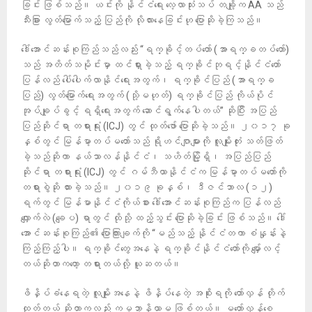
ခြင်း ဖြစ်သည်။ ယင်းကို နိုင်ငံရေး လေ့လာသုံးသပ် တချို့က AA သည်
သီးခြား လွတ်မြောက်သည့် ​ပြည်ကို လိုလားနေခြင်းဟု ပြောဆိုခဲ့ကြသည်။
ဒေါ်အောင်ဆန်းစုကြည်သည်လည်း “ရက္ခိုင့်တပ်တော် (အာရက္ခတပ်တော်)
သည် အတိတ်သမိုင်းမှာ ထင်ရှားခဲ့သည့် ရက္ခိုင်ဘုရင့်နိုင်ငံတော်
ပြန်လည် ပေါ်ပေါက်လာနိုင်ရေးအတွက်၊ ရက္ခိုင်ပြည် (အာရက္ခ
ပြည်) လွတ်မြောက်ရေးအတွက် (သို့မဟုတ်) ရက္ခိုင်ပြည် ကိုယ်ပိုင်
အုပ်ချုပ်ခွင့် ရရှိရေးအတွက် ဆောင်ရွက်နေပါတယ်” ဆိုပြီး အပြည်
ပြည်ဆိုင်ရာ တရားရုံး (ICJ) တွင် ထုတ်ဖော်​ ပြောဆိုခဲ့သည်။ ၂၀၁၇ ခု
နှစ်တွင် မြန်မာ့တပ်မတော်သည် ရိုဟင်ဂျာများကို လူမျိုးတုံး သတ်ဖြတ်
ခဲ့သည်ဆိုကာ နယ်သာလန်နိုင်ငံ၊ သဟိတ်မြို့ရှိ၊ အပြည်ပြည်
ဆိုင်ရာ တရားရုံး (ICJ) တွင် ဂမ်ဘီယာနိုင်ငံက မြန်မာ့တပ်မတော်ကို
တရားစွဲဆို ထားခဲ့သည်။ ၂၀၁၉ ခုနှစ်၊ ဒီဇင်ဘာလ (၁၂)
ရက်တွင် မြန်မာနိုင်ငံကိုယ်စား ဒေါ်အောင်ဆန်းစုကြည်က ပြန်လည်
လျှောက်လဲ (ချေပ) ရာတွင် ထိုသို့ ထည့်သွင်း ပြောဆိုခဲ့ခြင်း ဖြစ်သည်။ ဒေါ်
အောင်ဆန်းစုကြည်၏ ပြောကြားချက်ကို “မည်သည့် နိုင်ငံတကာ စံနှုန်းနဲ့
ကြည့်ကြည့်ပါ။ ရက္ခိုင်တွေအနေနဲ့ ရက္ခိုင်နိုင်ငံတော်ကို မျှော်လင့်
တယ်ဆိုတာ​ကတော့ တရားတယ်လို့ ယူဆတယ်။
ဖိနှိပ်ခံနေရတဲ့ လူမျိုးအနေနဲ့ ဖိနှိပ်နေတဲ့ အစိုးရကို တော်လှန် တိုက်
ထုတ်တယ် ဆိုတာကလည်း ကမ္ဘာ့နိယာမ ဖြစ်တယ်။ မတော်လှန်စေ