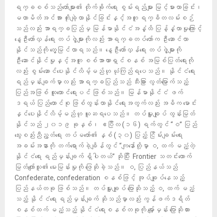
ရက္ခစစ်သည်တော်များ၏ တိုက်ခိုက်ရေး စွမ်းရည်များ မြင့်မားလာခြင်း၊
မဟာမိတ်အင်အား တိုးချဲ့လာနိုင်ခြင်းနှင့်အတူ ရက္ခိတလမ်းစဉ်
သည်လည်း အာရက္ခပြည်မှ မြန်မာနိုင်ငံအနှံ့ထိ ပြန့်နှံ့လာမှုကြောင့်
နွေဦးတော်လှန်ရေး တပ်ဖွဲ့များကိုလည်း အာရက္ခတပ်တော်က ဦးဆောင်လာ
နိုင်သည်ကို တွေ့မြင်လာရသည်။ နွေဦးတော်လှန်ရေး တပ်ဖွဲ့များကို
ဦးဆောင်နိုင်မှုနှင့်အတူ စစ်အာဏာရှင်စနစ် အမြစ်ပြတ်ရေးကို
လည်း စွမ်းဆောင်ပေးနိုင်လိမ့်မည်ဟု ယုံကြည်ရပေသည်။ နိုင်ငံရေး
ရည်မှန်းချက်မှာလည်း အာရက္ခပြည်သည် သီးခြား လွတ်မြောက်သည့်
ပြည်အဖြစ် ထူထောင်ရေးပင် ဖြစ်သည်။ မြန်မာနိုင်ငံ ဖက်
ဒရယ် ပြည်ထောင်စု ဖြစ်ထွန်းလာနိုင်ရေးအတွက်လည်း အဓိက မောင်း
နှင်ပေးနိုင်လိမ့်မည်ဟု ယူဆရပေသည်။ တပ်မှူးချုပ် ထွန်းမြတ်
နိုင်သည် ၂၀၁၉ ခုနှစ်၊ ဧပြီလ (၁၆) ရက်တွင် “ဝ” ပြည်
သွေးစည်းညီညွတ်ရေး တပ်မတော်၏ နှစ် (၃၀) ပြည့် ငြိမ်းချမ်းရေး
အခမ်းအနားကို တက်ရောက်ခဲ့ချိန်တွင် “ကျနော်တို့မှာ ဝ, ထက် မညံ့တဲ့
နိုင်ငံရေး ရည်မှန်းချက် ရှိပါတယ်” ဆိုပြီး Frontier သတင်းထောက်
မြတ်ကျော်သူ၏ မေးမြန်းမှုကို ဖြေဆိုခဲ့သည်။ ဝ, ပြည်နယ်သည်
Confederate, confederation စနစ်ဖြင့် အုပ်ချုပ်နေသည့်
ပြည်နယ်တခု ဖြစ်သည်။ တပ်မှူးချုပ် ပြောဆိုသည့် ဝ, ထက် မညံ့
သည့် နိုင်ငံရေး ရည်မှန်းချက် ဆိုသည်မှာလည်း ကွန်ဖက်ဒရိတ်
စနစ်ထက် မညံ့သည့် နိုင်ငံရေးစနစ်တခုကို မျှော်မှန်း ပြောဆိုထား