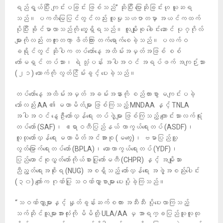
ရည်ရွယ်ပြီး ကျင်းပခြင်း ဖြစ်သည်” ဆိုပြီး ပြောဆိုခြင်းဟု ယူဆရ
သည်။ ပကတိမြေပြင်တွင်လည်း လူမှုသဟဇာတမှာ အယင်ကထက်
ပိုပြီး ခိုင်မာလာသည်ကို တွေ့ရှိရသည်။ လူမျိုးစု ခေါင်းဆောင် ပုဂ္ဂိုလ်
များကိုလည်း တကူးတကာ့ ဖိတ်ကြား တက်ရောက်စေခဲ့သည်။ ပလ​က်ဝ
ခရိုင်တွင် ဆိုပါက တပ်တော်နေ့ အထိမ်းအမှတ်အဖြစ် စစ်
ကော်မရှင် တပ်သား၊ ရဲ သုံ့ပန်း အပါအဝင် အရပ်ဖက် အကျဉ်းသား
(၂၁) ယောက်ကို လွတ်ငြိမ်းခွင့် ပေးခဲ့သည်။
တပ်တော်နေ့ အထိမ်းအမှတ် အခမ်းအနားကို စည်ကားစွာ မကျင်းပခဲ့
သော်လည်း AA ၏ မဟာမိတ်များ ဖြစ်ကြသည့် MNDAA နှင့် TNLA
အပါအဝင် နွေဦးတော်လှန်ရေး တပ်ဖွဲ့များ ဖြစ်ကြသည့် ကျောင်းသားလက်ရုံး
တပ်တော် (SAF)၊ ဧရာဝတီပြည်နယ် ကာကွယ်ရေးတပ် (ASDF)၊
လူထုတော်လှန်ရေး မဟာမိတ်အင်အားစု (မကွေး)၊ ဗမာပြည်သူ့
လွတ်မြောက်ရေးတပ်တော် (BPLA)၊ ယောကာကွယ်ရေးတပ် (YDF)၊
ပြည်ထောင်စုလွှတ်တော်ကိုယ်စားပြုကော်မတီ (CHPR) နှင့် အမျိုးသား
ညီညွတ်ရေးအစိုးရ (NUG) အစရှိသည့် ​တော်လှန်ရေး အဖွဲ့အစည်းပေါင်း
(၃၀) ကျော်က ဂုဏ်ပြု သဝဏ်လွှာစာများ ပေးပို့ခဲ့ကြသည်။
“သဝဏ်လွှာများနှင့် နှုတ်ခွန်းဆက်စကား အသီးသီး ပို့ပေးလာကြသည့်
သက်ဆိုင်သူများအားလုံးကို မိမိတို့ ULA/AA မှ အာရက္ခပြည်သူလူထု