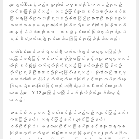
များ ထွက်ပေါ်နေခဲ့သည်။ လူယုံတော် သစ္စာခံဆိုပါက တပည့်ဟုလည်း
တင်စား ပြောဆိုနိုင်သည်။ တပည့်ဖြစ်သူအား စစ်အာဏာကို ပေးအပ်ထား
ပြီး ဆရာဖြစ်သူက အစိုးရအမည်ခံကာ ပြည်သူ့အာဏာကို အလိုမတူဘဲ
အတင်းအဓမ္မ ရယူထားခြင်း ဖြစ်သည်။ ယင်းကြောင့် မြန်မာ့စစ်
ရေးနှင့် နိုင်ငံရေးကို ဆရာ၊ တပည့်နှစ်ယောက် ခြယ်လှယ်အုပ်ချုပ်
ရန် စီမံချက် ရေးဆွဲ လုပ်ဆောင်နေကြခြင်းဟု ပြောဆိုနိုင်ပေသည်။
စစ်ခေါင်းဆောင်သစ် ရဲဝင်းဦး လက်ထက်တွင် အာရက္ခပြည်ကို
ရေကြောင်းခရီးဖြင့် စစ်အင်အား တိုးချဲ့လာခြင်းနှင့်အတူ အာရက္ခတပ်
တော်ကို စစ်ရှုံး၍ လက်လွှတ်လိုက်ရသည့် မြို့နယ်တချို့ကို ပြန်လည်
တိုက်ယူရန် ကြိုးစားလာသည်ကို တွေ့မြင်နေရသည်။ သို့သော်လည်း အာရက္
ခတပ်တော်၏ တန်ပြန် တိုက်ကွက်ဆင်ခြင်းနှင့်အတူ တပ်ဆုတ် နေ
ကြရသည်။ လေကြောင်းဖြင့်လည်း တကြိမ်လျှင် တစီးထက်ပိုသော ဂျတ်
လေယာဉ်များ၊ Y-12 များဖြင့် တပြိုင်နက် တိုက်ခိုက် ဖျက်ဆီးလေ့ ရှိ
နေသည်။
အာဏာသိမ်း သမ္မတ ဦးမင်းအောင်လှိုင်သည်လည်း ကချင်ပြည်နယ်၊
ကယားပြည်နယ်၊ ကရင်ပြည်နယ်၊ ချင်းပြည်နယ်၊
စစ်ကိုင်းတိုင်း၊ မန္တလေးတိုင်းက မြို့နယ်များနှင့်အတူ အာရက္ခ
ပြည်အတွင်း လက်လွှတ် ဆုံးရှုံးထားရသည့် မြို့နယ် (၁၄) ခုကို ဧပြီလ