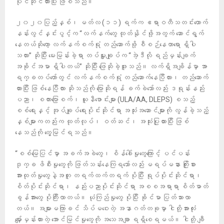
ပိုင်ဆိုင်ထားပြီး ဖြစ်သည်။
၂၀၂၀ပြည့်နှစ်၊ မတ်လ (၁၁) ရက်က ဧရာဝတီသတင်းထောက်
နန်းလွင်နှင်းပွင့်က “လက်နက်တွေ ထုတ်နိုင်ဖို့အတွက် ဆောင်ရွက်
နေတယ်ဆိုတော့ လက်နက်စက်ရုံ တည်ဆောက်ဖို့ စီစဉ်နေတာရော ရှိပါ
သလား” ဆိုပြီး မေးမြန်းခဲ့ရာ တပ်မှူးချုပ်က “အဲ့ဒီလို ရည်မှန်းချက်
အခိုင်အမာ ရှိပါတယ်” ဆိုပြီး ဖြေဆိုခဲ့ဖူးသည်။ လက်ရှိအချိန်မှာ အာ
ရက္ခတပ်တော်တွင် လက်နက်စက်ရုံ တည်ဆောက်နေပြီလား၊ တည်ဆောက်
ထားပြီး ဖြစ်နေပြီလား ဆိုသည်ကို ပြောဆိုရန် ခက်ခဲသော်လည်း ဒရုန်းနည်း
ပညာ၊ စကားပြောစက်၊ ယူနီဖောင်းများ (ULA/AA, DLEPS) စသည့်
စစ်ရေးနှင့် အုပ်ချုပ်ရေးပိုင်းဆိုင်ရာ အသုံးအဆောင်များကို လွန်ခဲ့သည့်
နှစ်များကတည်းက ထုတ်လုပ်၊ ဝတ်ဆင်၊ အသုံးပြုထားပြီး ဖြစ်
နေသည်ကို တွေ့မြင်ရသည်။
“စစ်​မြေပြင်မှာ အခက်အခဲတွေ၊ စိန်ခေါ်မှုတွေကြောင့် ပင်ပန်း
ဒုက္ခ ဖိစီးမှုတွေကို ဖြတ်သန်းနေကြရသော်လည်း မရပ်မနား ကြိုးစား
အားထုတ်မှုတွေနဲ့အတူ တရက်ထက်တရက် ပိုပြီး ရုပ်ပိုင်းဆိုင်ရာ၊
စိတ်ပိုင်းဆိုင်ရာ၊ နည်းပညာပိုင်းဆိုင်ရာ အစစအရာရာ စိတ်ဓာတ်
ခွန်အား​တွေ ပိုကြီးလာတယ်။ ယုံကြည်မှုတွေ ပိုပြီး ခိုင်မာ ပြတ်သားလာ
တယ်။ အများမကြာခင် သိပ်မဝေးတဲ့ အနာဂတ်တခုမှာ ငါတို့အားလုံး
မျှော်မှန်းထားတဲ့ အောင်မြင်မှုတွေကို အသေအချာ ရရှိစေရမယ်။ ငါတို့ ချီ