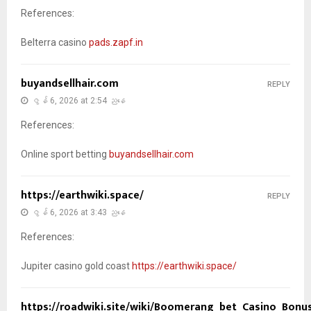
References:
Belterra casino
pads.zapf.in
buyandsellhair.com
REPLY
ဇွန် 6, 2026 at 2:54 ညနေ
References:
Online sport betting
buyandsellhair.com
https://earthwiki.space/
REPLY
ဇွန် 6, 2026 at 3:43 ညနေ
References:
Jupiter casino gold coast
https://earthwiki.space/
https://roadwiki.site/wiki/Boomerang_bet_Casino_Bonu