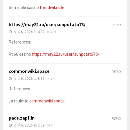
Seminole casino
freudwiki.site
https://may22.ru/user/sunpotato73/
REPLY
ဇွန် 6, 2026 at 4:02 မနက်
References:
Rt 66 casino
https://may22.ru/user/sunpotato73/
commonwiki.space
REPLY
ဇွန် 6, 2026 at 8:16 မနက်
References:
La roulette
commonwiki.space
pads.zapf.in
REPLY
ဇွန် 6, 2026 at 2:39 ညနေ