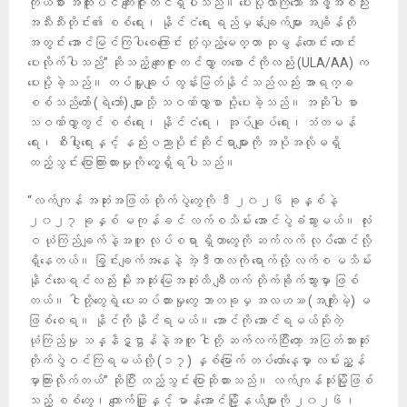
ကိုယ်စား အထူးပင် ကျေးဇူးတင်ရှိပါသည်။ ပေးပို့လာကြသော အဖွဲ့အစည်း
အသီးသီးတိုင်း၏ စစ်ရေး၊ နိုင်ငံရေး ရည်မှန်းချက်များ အချိန်တို
အတွင်း အောင်မြင်ကြပါစေကြောင်း တုံ့လှည့်မေတ္တာ ဆုမွန်ကောင်း တောင်း
ပေးလိုက်ပါသည်” ဆိုသည့် ကျေးဇူးတင်လွှာ တစောင်ကိုလည်း (ULA/AA) က
ပေးပို့ခဲ့သည်။ တပ်မှူးချုပ် ထွန်းမြတ်နိုင်သည်လည်း အာရက္ခ
စစ်သည်တော် (ရဲဘော်) များသို့ သဝဏ်လွှာစာ ပို့ပေးခဲ့သည်။ အဆိုပါ စာ
သဝဏ်လွှာတွင် စစ်ရေး၊ နိုင်ငံရေး၊ အုပ်ချုပ်ရေး၊ သံတမန်
ရေး၊ စီးပွါးရေးနှင့် နည်းပညာပိုင်းဆိုင်ရာများကို အပိုအလိုမရှိ
ထည့်သွင်း ပြောကြားထားမှုကို တွေ့ရှိရပါသည်။
“လက်ကျန် အဆုံးအဖြတ် တိုက်ပွဲတွေကို ဒီ ၂၀၂၆ ခုနှစ်နဲ့
၂၀၂၇ ခုနှစ် မကုန်ခင် လက်စသိမ်း အောင်ပွဲခံသွားမယ်။ လုံး
ဝ ယုံကြည်ချက်နဲ့အတူ လုပ်စရာ ရှိတာတွေကို ဆက်လက် လုပ်ဆောင်လို့
ရှိနေတယ်။ ခြွင်းချက်အနေနဲ့ အဲ့ဒီကာလကို ရောက်လို့ လ​က်စ မသိမ်း
နိုင်သေးရင်လည်း မိုးအဆုံး မြေအဆုံးထိ ချီတက် တိုက်ခို​က်သွားမှာ ဖြစ်
တယ်။ ငါတို့တွေရဲ့ ပေးဆပ်ထားမှုတွေ ဘာတခုမှ အလဟဿ (အကျိုးမဲ့) မ
ဖြစ်စေရ။ နိုင်ကို နိုင်ရမယ်။ အောင်ကို အောင်ရမယ်ဆိုတဲ့
ယုံကြည်မှု သန္နိဋ္ဌာန်နဲ့အတူ ငါတို့ ဆက်လ​က်ပြီးတော့ အပြတ်သားဆုံး
တိုက်ပွဲဝင်ကြရမယ်လို့ (၁၇) နှစ်မြောက် တပ်တော်နေ့မှာ လမ်းညွှန်
မှာကြားလိုက်တယ်” ဆိုပြီး ထည့်သွင်း ပြောဆိုထားသည်။ လက်ကျန်သုံးမြို့ဖြစ်
သည့် စစ်တွေ၊ ကျောက်ဖြူနှင့် မာန်အောင်မြို့နယ်များကို ၂၀၂၆၊