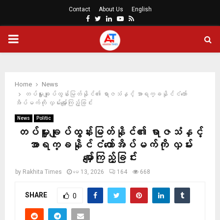
Contact
About Us
English
Facebook
Twitter
Linkedin
Youtube
Rss
PRIMARY
MENU
Home
News
တပ်မှူးချုပ်ထွန်းမြတ်နိုင်၏ ရာဇသံနှင့် အာရက္ခနိုင်ငံတော်
အိပ်မက်ကို လှမ်းမျှော်ကြည့်ခြင်း
News
Politic
တပ်မှူးချုပ်ထွန်းမြတ်နိုင်၏ ရာဇသံနှင့်
အာရက္ခနိုင်ငံတော်အိပ်မက်ကို လှမ်း
မျှော်ကြည့်ခြင်း
by
Rakhita Times
မေ 13, 2026
164
668
SHARE
0