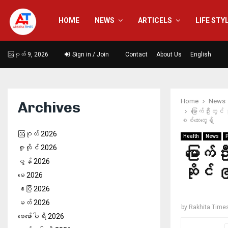
HOME
NEWS
ARTICELS
LIFE STY
ဩဂုတ် 9, 2026
Sign in / Join
Contact
About Us
English
Home
News
Archives
မြောက်ဦးတွင် 
စစ်‌ဆေးတွေ့ရှိ
ဩဂုတ် 2026
Health
News
P
ဇူလိုင် 2026
မြောက်
ဇွန် 2026
ဆိုင် 
မေ 2026
ဧပြီ 2026
မတ် 2026
by
Rakhita Time
ဖေ‌ဖော်ဝါရီ 2026