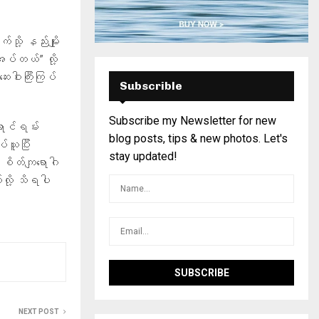
ု့ နည်းမျိုး
အပ်တယ်” လို့
ဝါးကြီးကြပ်
Subscrible
Subscribe my Newsletter for new
ောင်ရမ်း
blog posts, tips & new photos. Let's
ယူပြီး
stay updated!
 စိတ်ကျရောဂါ
်လို့ သိရပါ
NEXT POST