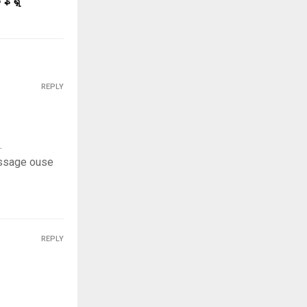
်ရှိ
REPLY
.
message ouse
REPLY