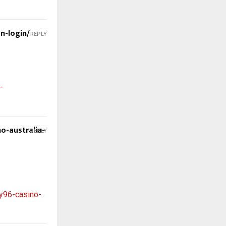
n-login/
REPLY
-
o-australia-
REPLY
y96-casino-