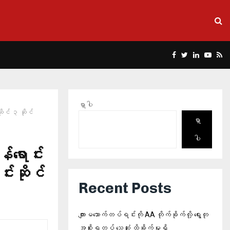
Facebook
Twitter
Linkedin
Yout
Rs
ရှာပါ
ိုင် ၃ ဆိုင်
ရှာ
ပါ
်ရောင်း
်းဆိုင်
Recent Posts
ကျားမသောက်တပ်ရင်းကို AA တိုက်ခိုက်လို့ ရွေးတု
အစိုးရတပ် သေဆုံး ထိခိုက်မှုရှိ