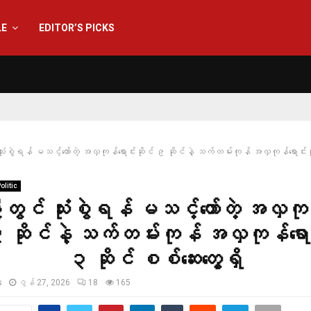
LE
EDITOR’S PICKS
သုံးစွဲရန် မသင့်တော်တဲ့ အလှကုန်ရောင်းဆိုင် ၉ ဆိုင်နဲ့ သက်တမ်းကုန် အလှကုန်ရောင်းဆ
olitic
ဦးတွင် သုံးစွဲရန် မသင့်တော်တဲ့ အလှကုန
၉ ဆိုင်နဲ့ သက်တမ်းကုန် အလှကုန်ရောင
၃ ဆိုင် စစ်‌ဆေးတွေ့ရှိ
s
ဇွန် 27, 2026
18
165