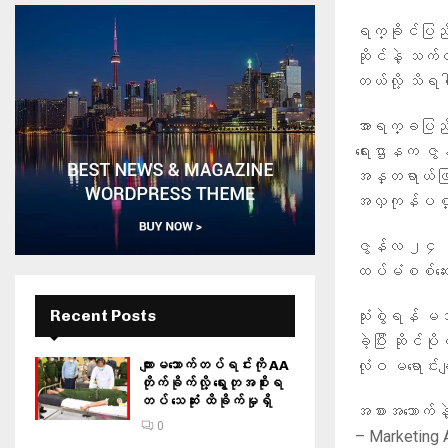
ရက္ခိုင်ပြည် 
ဆိုင်နဲ့ သက်တ
တယ်လို့ သိ
အာရက္ခပြည်သူ
ရေးဌာနက ဇွန
အန္တရာယ်ဖြစ်
အလှကုန်ပစ္စည
ဇွန်လ ၂၄ ရက်
ထပ်မံစစ်ဆေးရ
Recent Posts
သုံးစွဲရန် မ
ခဲ့ပြီး ဆိုင်ပိ
ကျားမသောက်တပ်ရင်းကို AA
လုံဝ မရောင်
တိုက်ခိုက်လို့ ရွေးတုအစိုးရ
တပ် သေဆုံး ထိခိုက်မှုရှိ
အစားအသောက်နဲ့
0
– Marketing