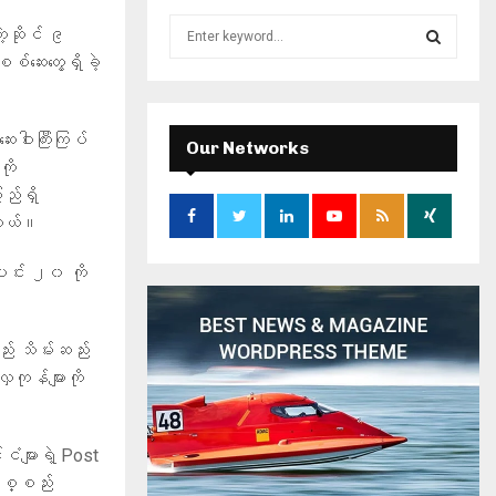
S
ဲ့ဆိုင် ၉
e
်ဆေးတွေ့ရှိခဲ့
a
S
r
c
E
ဝါးကြီးကြပ်
h
Our Networks
f
ို
A
o
ည်ရှိ
r
R
ါတယ်။
:
C
ါင်း ၂၀ ကို
H
်း သိမ်းဆည်း
လှကုန်များကို
ံများရဲ့ Post
ပစ္စည်း