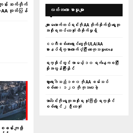
ုန်း ဆက်တိုက်
လတ်တ‌လော စာမူများ
ို့ AA ထုတ်ပြန်
ကျားမသောက်တပ်ရင်းကို AA တိုက်ခိုက်လို့ ရွေးတု
အစိုးရတပ် သေဆုံး ထိခိုက်မှုရှိ
ငပလီစစ်ဘေးရှောင်တွေကို ULA/AA
စားနပ်ရိက္ခာထောက်ပံ့ပြီး ဆေးကုသမှုပေးနေ
ရက္ခိုင်တွင် လာမယ့် ၁၀ ရက်နေ့ကစပြီး
မိုးအလွန်ကြီးနိုင်
သွားရောဂါသည် ၁၈၀ ကို AA စမ်းသပ်
စစ်ဆေး၊ ၁၂၀ ကို ကုသပေးခဲ့
သာပေါင်းကို ရွေတုအစိုးရ ဗုံးကြဲလို့ ရက္ခိုင်
စစ်ရှောင် ၂ ဦး သေဆုံး
်စခန်း ကျဖို့