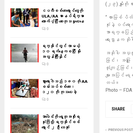
(၂၉) မျိုးကို
ငပလီစစ်ဘေးရှောင်တွေကို
ULA/AA စားနပ်ရိက္ခာ
“ တားမြစ် ပိ
ထောက်ပံ့ပြီး ဆေးကုသမှုပေးနေ
စုံနဲ့ ဝင်ရော
0
အာရက္ခပြည်သူ
ရေးဌာနက ဆိ
ရက္ခိုင်တွင် လာမယ့်
၁၀ ရက်နေ့ကစပြီး မိုး
အဆိုပါ အလှကုန
အလွန်ကြီးနိုင်
ခြင်း၊ အဖြူ 
0
ထုံကျဉ်ခြင်း
များအပြင် ရေရှ
သွားရောဂါသည် ၁၈၀ ကို AA
တယ်။
စမ်းသပ်စစ်ဆေး၊
Photo – FDA
၁၂၀ ကို ကုသပေးခဲ့
0
SHARE
သာပေါင်းကို ရွေတုအစိုးရ
ဗုံးကြဲလို့ ရက္ခိုင်စစ်
ရှောင် ၂ ဦး သေဆုံး
PREVIOUS POST