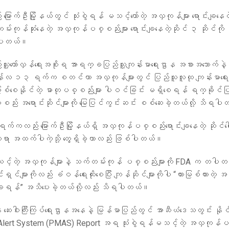
မြောက်ဦးမြို့နယ်တွင် သုံးစွဲရန် မသင့်တော်တဲ့ အလှကုန်များ ရောင်းချနေတ
မ်းကုန်ဆုံးနေတဲ့ အလှကုန်ပစ္စည်းများ ရောင်းချနေတဲ့ဆိုင် ၃ ဆိုင်ကို စစ
ရပါတယ်။
့တော်လှန်ရေးအစိုးရ အာရက္ခပြည်သူ့ကျန်းမာရေးဌာန အစားအသောက်နဲ့ ဆေး
်လ ၁၃ ရက်က စတင်ကာ အလှကုန်များတွင် ပြည်သူလူထု ကျန်းမာရေးက
စေနိုင်တဲ့ ဓာတုပစ္စည်းများ ပါဝင်ခြင်း မရှိစေရန် ရက္ခိုင်ပြ
်း အရောင်းဆိုင်များကို မြေပြင်ကွင်းဆင်း စစ်ဆေးခဲ့တယ်လို့ သိရပ
ကလည်း မြောက်ဦးမြို့နယ်ရှိ အလှကုန်ပစ္စည်းရောင်းချနေတဲ့ ဆိုင်ပေ
ာ အထက်ပါကဲ့သို့ တွေ့ရှိခဲ့တာလည်း ဖြစ်ပါတယ်။
သင့်တဲ့ အလှကုန်များနဲ့ သက်တမ်းကုန် ပစ္စည်းများကို FDA က တပါတည
ုင်ရှင်များကိုလည်း ခံဝန်ရေးထိုးစေပြီး ကျန်ဆိုင်များကိုပါ “တားမြစ်ထားတဲ့ အ
းချရန်” အသိပေးခဲ့တယ်လို့လည်း သိရပါတယ်။
 ဆေးဝါးကြီးကြပ်ရေးဌာနအနေနဲ့ မြန်မာပြည်တွင် အာဆီယံဒေသတွင်း နိုင်င
 Alert System (PMAS) Report အရ သုံးစွဲရန်မသင့်တဲ့ အလှကုန်