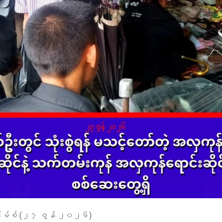
်းမ်စ် (၂၇ ဇွန် ၂၀၂၆)