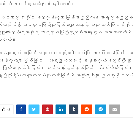
 တားဆီး ပိတ်ပင်သွားမယ်လို့ သိရပါတယ်။
တ်ပင်ထားတဲ့ အဆိုပါ အလှကုန်တွေဟာ မြန်မာပြည်ကနေ အာရက္ခပြည်ဖက်သိ
က်လာနိုင်လို့ အာရက္ခပြည်သူပြည်သားများအနေနဲ့ အထူး သတိပြုရန် လို
့တော်လှန်ရေးအစိုးရ အာရက္ခပြည်သူ့ကျန်းမာရေးဌာန အစားအသောက်နဲ့ ဆေး
ုပါတယ်။
်များတွင် တားမြစ် ဓာတုပစ္စည်းများပါဝင်ပြီး အရေပြားယားယံခြင်း၊ ရ
အနီကွက်များ ဖြစ်ခြင်း၊ အရေပြားကတဆင့် ခန္ဓာကိုယ်အတွင်းကို စုပ်
၊ ကြွက်သားတုန်ခါခြင်း၊ ပင်ပန်းနွမ်းနယ်ခြင်း၊ ခေါင်းကိုက်ခြင်း၊
ည်သုံးစွဲပါက ကျောက်ကပ်ပျက်စီးခြင်းနဲ့ အခြားရောဂါများ ဖြစ်ပွားနိုင်တယ
0