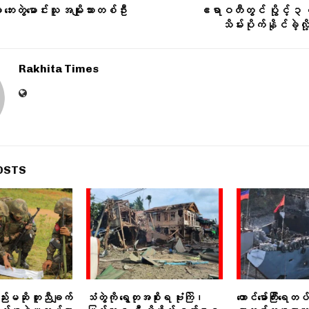
ာ ဘေးတွဲမောင်းသူ အမျိုးသားတစ်ဦး
ဧရာဝတီတွင် ပွိုင့် ၃ က
သိမ်းပိုက်နိုင်ခဲ့လ
Rakhita Times
OSTS
းမဆို တူညီချက်
သံတွဲကို ရွေတုအစိုးရ ဗုံးကြဲ၊
တောင်မော်ကြီးရေတပ