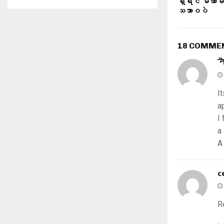
ရှိရင် မဟာမိတ
သဘာာဝပဲ
18 COMME
न
I
a
I
a 
A
c
R