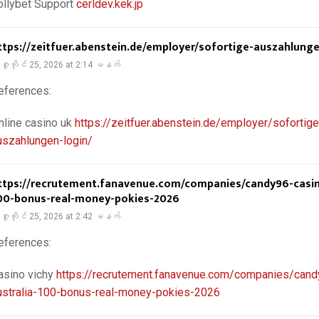
ollybet Support
cerldev.kek.jp
ttps://zeitfuer.abenstein.de/employer/sofortige-auszahlunge
ဇူလိုင် 25, 2026 at 2:14 မနက်
eferences:
nline casino uk
https://zeitfuer.abenstein.de/employer/sofortige
uszahlungen-login/
ttps://recrutement.fanavenue.com/companies/candy96-casin
00-bonus-real-money-pokies-2026
ဇူလိုင် 25, 2026 at 2:42 မနက်
eferences:
asino vichy
https://recrutement.fanavenue.com/companies/cand
ustralia-100-bonus-real-money-pokies-2026