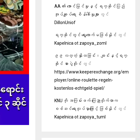
AA ၏ အောင်မြင်မှုနှင့် ရက္ခိုင်ပြည်
အုပ်ချုပ်ရေး စိန်ခေါ်မှုများ
တွင်
DillonUniof
ရက္ခိုင်တွင် ရွေးကောက်မဖြစ်နိုင်
တွင်
Kapelnica ot zapoya_zoml
၉၉ လတ္တံ့ နိုးထခြင်း၊ ချင်းနှင့်ရက္
ခိုင် စားပွဲထိုင်
တွင်
https://www.keeperexchange.org/em
ployer/online-roulette-regeln-
kostenlos-echtgeld-spiel/
KNU ကို အကြမ်းဖက် ကြေညာလိုက်တာက
စစ်ဆင်ရေးလုပ်မှာကြောင့် ဖြစ်နိုင်
တွင်
Kapelnica ot zapoya_tuml