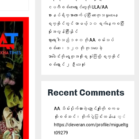
ငပလီစစ်ဘေးရှောင်တွေကို ULA/AA
စားနပ်ရိက္ခာထောက်ပံ့ပြီး ဆေးကုသမှုပေးနေ
ရက္ခိုင်တွင် လာမယ့် ၁၀ ရက်နေ့ကစပြီး
မိုးအလွန်ကြီးနိုင်
သွားရောဂါသည် ၁၈၀ ကို AA စမ်းသပ်
စစ်ဆေး၊ ၁၂၀ ကို ကုသပေးခဲ့
သာပေါင်းကို ရွေတုအစိုးရ ဗုံးကြဲလို့ ရက္ခိုင်
စစ်ရှောင် ၂ ဦး သေဆုံး
Recent Comments
AA သိမ်းပိုက်ထားတဲ့ ညောင်ကျိုးကို စကမ
ထိုးစစ်ဆင်၊ တိုက်ပွဲပြင်းထန်နေ
တွင်
https://cleveran.com/profile/migueltg
t09279