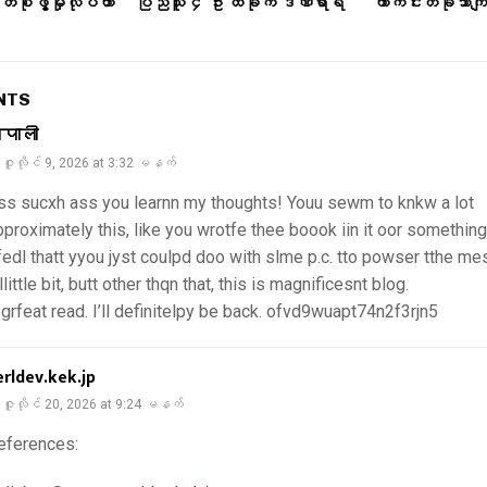
်စုဖွဲ့မှုလုပ်တာ
ပြည်သူ ၄ ဦး ထိခိုက် ဒဏ်ရာရ
ကာကင်းတခုသာကျန
NTS
ेपाली
ဇူလိုင် 9, 2026 at 3:32 မနက်
tss sucxh ass you learnn my thoughts! Youu sewm to knkw a lot
pproximately this, like you wrotfe thee boook iin it oor something
 fedl thatt yyou jyst coulpd doo with slme p.c. tto powser tthe 
llittle bit, butt other thqn that, this is magnificesnt blog.
 grfeat read. I’ll definitelpy be back. ofvd9wuapt74n2f3rjn5
erldev.kek.jp
ဇူလိုင် 20, 2026 at 9:24 မနက်
eferences: