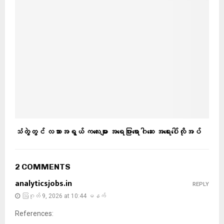
သံတွဲတွင် လသားအရွယ် ကလေးများ အရေပြားရောဂါဆေး အရေးပေါ်လိုအပ်
2 COMMENTS
analyticsjobs.in
REPLY
ဩဂုတ် 9, 2026 at 10:44 မနက်
References: