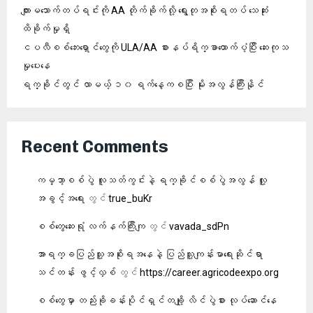
ကျားမသောက်တပ်ရင်းကို AA တိုက်ခိုက်လို့ ရွေးတုအစိုးရတပ် သေဆုံး
ထိခိုက်မှုရှိ
ငပလီစစ်ဘေးရှောင်တွေကို ULA/AA စားနပ်ရိက္ခာထောက်ပံ့ပြီး ဆေးကုသ
မှုပေးနေ
ရက္ခိုင်တွင် လာမယ့် ၁၀ ရက်နေ့ကစပြီး မိုးအလွန်ကြီးနိုင်
Recent Comments
ကမ္ဘာ့စစ်ပွဲ လူသတ်ကွင်းနဲ့ ရက္ခိုင်စစ်ပွဲအလွန် လူ့
အခွင့်အရေး
တွင်
true_buKr
စစ်တွေဆေးရုံ လက်နက်ကြီးကျ
တွင်
vavada_sdPn
အာရက္ခပြည်သူ့အစိုးရအနေနဲ့ ပြည်သူ့ကျန်းမာရေးဆိုင်ရာ
သင်တန်း ဖွင့်လှစ်
တွင်
https://career.agricodeexpo.org
‎စစ်တွေမှာ တည်းခိုခန်းပိုင်ရှင်တချို့ လိင်ပွဲစား လုပ်ဆောင်နေ