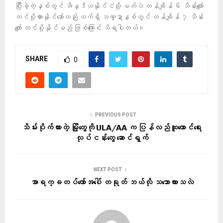
ပြီးခဲ့တဲ့နှစ်တွင် အိန္ဒိယနိုင်ငံသို့ မတ်ပဲ တန်ချိန် ၆ သိန်းကျော်
တင်ပို့ထားနိုင်သော်လည်း လက်ရှိ ဘဏ္ဍာနှစ်တွင် တန်ချိန် ၇ သိန်း
ကျော် တင်ပို့နိုင်မည် ဖြစ်ကြောင်း သိရပါတယ်။
SHARE
0
PREVIOUS POST
သိမ်းပိုက်ထားတဲ့ မြို့တွေကို ULA/AA က ပြန်လည်ထူထောင်ရေး
လုပ်ငန်းတွေ ဆောင်ရွက်
NEXT POST
အာရက္ခတပ်တော်အပေါ် တရုတ် ဘယ်လို သဘောထားသလဲ