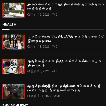
ကျားမသောက်တပ်ရင်းကို AA တိုက်ခိုက်လို့ ရွေးတုအစိုးရတပ်
သေဆုံး ထိခိုက်မှုရှိ
ဩဂုတ် 9, 2026
0
HEALTH
ငပလီစစ်ဘေးရှောင်တွေကို ULA/AA စားနပ်ရိက္ခာထောက်ပံ့
ပြီး ဆေးကုသမှုပေးနေ
ဩဂုတ် 8, 2026
0
သွားရောဂါသည် ၁၈၀ ကို AA စမ်းသပ်စစ်ဆေး၊ ၁၂၀
ကို ကုသပေးခဲ့
ဩဂုတ် 8, 2026
0
သွေးလွန်တုတ်ကွေးကြောင့် ၁ နှစ်ကျော်ကလေး အပါအဝင် ၃ ဦး
သေဆုံး၊ ၁၅၅ ဦး ဆေးရုံတက် ကုသနေရ
ဇူလိုင် 30, 2026
46
ENVIRONMENT