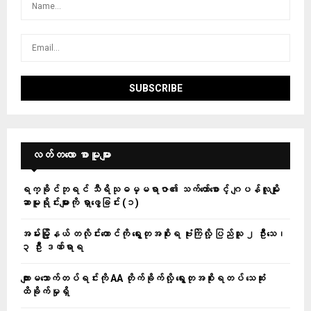
လတ်တ‌လော စာမူများ
ရက္ခိုင်ဘုရင် သီရိသုဓမ္မရာဇာ၏ သက်တော်စောင့် ဂျပန်လူမျိုး
ဆာမူရိုင်းများကို ရှာဖွေခြင်း (၁)
အမ်းမြို့နယ် တလိုင်းတောင်ကို ရွေးတုအစိုးရ ဗုံးကြဲလို့ ပြည်သူ ၂ ဦးသေ၊
၃ ဦး ဒဏ်ရာရ
ကျားမသောက်တပ်ရင်းကို AA တိုက်ခိုက်လို့ ရွေးတုအစိုးရတပ် သေဆုံး
ထိခိုက်မှုရှိ