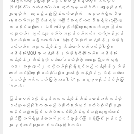
“ဈေးကွက်ကတော့ ပိုပြီးတော့ ခိုင်ခိုင်မာမာ ဖြစ်သွားတာပေါ့။ ဘယ်လိုပဲ
ဖြစ်ဖြစ်ပါ ဝယ်နေတာပါပဲ။ ထွက်သမျှ မတ်ပဲကို။ ဈေးနည်းနည်း
ကျသွားလိုက်၊ ဈေးနည်းနည်း ပြန်တက်လာလိုက်၊ အခုလက်ရှိက ဒီမှာ
ဈေးအတက်အကျ ဖြစ်နေရတဲ့ အကြောင်းအရင်းကလေ ဒီမှာရှိတဲ့ ငွေကြေးဈေး
က မခိုင်မာလို့လေ။ အဲဒီအပေါ်မှာ လိုက်ပြီးတော့ ဈေးအတက်အကျ ဖြစ်တာ
က များတယ်။ ထွက်သမျှ မတ်ပဲ အကုန်ဝယ်တယ်။ လက်ကျန် ကျန်
ခဲ့တယ်ဆိုတာ မရှိသလောက်ပဲ။ ဒါ့ကြောင့် ခါတိုင်း တန်ချိန် ၂ သိန်းခွဲ
ဝယ်တယ်။ အခု တန်ချိန် ၅ သိန်းလောက် ဝယ်မယ်ဆိုပါစို့။
အနိမ့်ဆုံး MOU မှာ တန်ချိန် ၂ သိန်းခွဲလို့ ပြောတယ်။ အနိမ့်ဆုံး
တန်ချိန် ၂ သိန်းခွဲကို ဝယ်ပေးပါမယ်ဆိုတဲ့ သဘောတူညီချက် ရတဲ့
သဘော။ အခု နောက် ၂ ဆ တိုးတယ်ဆိုလို့ရှိရင်လည်း တန်ချိန် ၅ သိန်း
လောက် ထပ်ပြီးတော့ တိုးမယ်ဆိုပါစို့။ ကျနော်တို့ တန်ချိန် ၅ သိန်း ဝယ်ပေး
ပါမယ်လို့ ကတိကဝတ် ပြုတဲ့သဘောပါပဲ” ဟု အာရက္ခတိုင်းမ်စ်ကို ပြော
ပါတယ်။
မြန်မာမတ်ပဲကို အိန္ဒိယက တန်ချိန် သိန်းဂဏန်းအထိ ထပ်တိုး
ဝယ်ယူမည်ဆိုပါက လာမည့် ပဲစိုက်ရာသီတွင် မတ်ပဲစိုက်ပျိုးမှု များ
လာနိုင်သည့်အပြင် မတ်ပဲအသစ်ပေါ်ချိန်တွင်လည်း ဈေးကွက်ကောင်း
နိုင်ပြီး လက်ရှိနှုန်းထားထက် ကျဆင်းသွားနိုင်ခြေ မရှိကြောင်း ကုန်သည်
များ နှင့် တောင်သူများက သုံးသပ်နေကြပါတယ်။