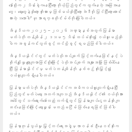
နော်တို့က ၂ သိန်းခွဲကနေပြီးတော့ ကိုယ့်ပြည်တွင်းက ထွက်နေတဲ့ အခြေအနေ
တွေ၊ ဈေးတွေနဲ့ဆိုတော့ တိုးထားမှ ဖြစ်မယ်ဆိုပြီးတော့ အဲဒီလို မြင်ပြီးတော့ တောင်း
ထားတဲ့ သဘောပါ” ဟု အာရက္ခတိုင်းမ်စ်ကို ပြောပါတယ်။
အိန္ဒိယက ၂၀၂၅ – ၂၀၂၆ ဘဏ္ဍာနှစ်အတွက် မြန်မာ
မတ်ပဲကို တန်ချိန် ၂ ဒသမ ၅ သိန်း ထပ်မံတိုး၍ ဝယ်ယူမည်ဆို
ပါက အခွန်ကင်းလွတ်ခွင့် တင်ပို့ခွင့် ရမည်ဖြစ်ပါတယ်။
အိန္ဒိယနိုင်ငံတွင် မတ်ပဲလိုအပ်ချက် မြင့်တက်နေခြင်းနှင့် ပဲ
စိုက်ပျိုးမှု လျော့ကျလာခြင်းတို့ကြောင့် ပဲလိုအပ်ချက် အများအပြား ဖြစ်ပေါ်နေ
ပြီး မြန်မာနိုင်ငံမှ မတ်ပဲတန်ချိန်ကို နှစ်စဉ် တိုးမြှင့်၍
ဝယ်ယူလျက် ရှိနေပါတယ်။
မြန်မာ့မတ်ပဲကို အိန္ဒိယနိုင်ငံက အဓိကဝယ်ယူလျက်ရှိနေပြီး
ပြည်တွင်းမတ်ပဲဈေး အတက်အကျသည် အိန္ဒိယနိုင်ငံ၏ ဝယ်လိုအား
အပေါ်တွင် သက်ရောက်သော်လည်း လက်ရှိတွင် မြန်မာကျပ်ငွေတန်ဖိုး ကျ
ဆင်းနေခြင်းကြောင့် ဈေးနှုန်း မတည်မငြိမ် ဖြစ်နေရခြင်း ဖြစ်ပါ
တယ်။
မြန်မာ့ကုန်သွယ်မှု မြှင့်တင်ရေးအဖွဲ့မှ တာဝန်ခံ ဦးနေဝင်းစိုးက