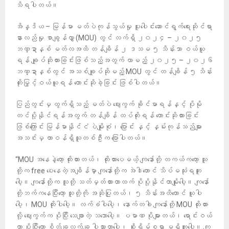
သိရပါတယ်။
အိန္ဒိယ – မြန်မာ မတ်ပဲကုန်သွယ်မှု ပူးပေါင်းဆောင်ရွက်ရေးဆိုင်ရာ
နားလည်မှု စာချွန်လွှာ (MOU) တွင် လက်ရှိ ၂၀၂၄ – ၂၀၂၅
ဘဏ္ဍာနှစ် မတ်လအထိ တန်ချိန် ၂ ဒသမ ၅ သိန်းသာ ဝယ်ယူ
ရန် ချုပ်ဆိုထားခြင်းဖြစ်သည့်အတွက် လာမည့် ၂၀၂၅ – ၂၀၂၆
ဘဏ္ဍာနှစ်တွင် အသစ်ချုပ်ဆိုမည့် MOU တွင် တန်ချိန် ၅ သိန်း
တိုးမြှင့်ဝယ်ယူရန် တောင်းဆိုခဲ့ခြင်း ဖြစ်ပါတယ်။
ပြည်တွင်းမှ ထွက်ရှိသည့် မတ်ပဲ ဈေးကွက် ခိုင်မာရန်နှင့် ပိုမို
တင်ပို့နိုင်ရန်အတွက် တန်ချိန် ထပ်တိုးရန် တောင်းဆိုထားခြင်း
ဖြစ်ကြောင်း မြန်မာနိုင်ငံ ပဲမျိုးစုံ၊ ပြောင်း နှင့် နှမ်းကုန်သည်များ
အသင်းမှ တာဝန်ရှိသူတစ်ဦးက ပြောပါတယ်။
“MOU အနေနဲ့တော့ ထိုးထားတယ်၊ ထိုးထားပေမယ့် ကျနော်တို့ တကယ်ကတော့ သူ
တို့က free ပေးနေတဲ့အချိန်မှာ ကျနော်တို့က အဲဒါတောင် သိပ်မသုံးရဘူး
ပေါ့။ ကျနော်တို့က သူတို့ သတ်မှတ်ထားတာထက် ပိုပို့နိုင်တာမျိုးပေါ့။ ကျနော်
တို့ဘက်ကနေပြီးတော့ သူတို့ကို အဆိုပြုတယ်၊ ၅ သိန်းအထိတောင် ယူပါ
ပေါ့၊ MOU ထိုးပါပေါ့။ လက်ခံပါပေါ့၊ နောက်တခါ ကျနော်တို့ MOU ထိုးထား
လို့ ဈေးကွက်က ပိုပြီး သေချာတဲ့ သဘောပေါ့။ ပမာဏ ပိုများတယ်၊ ရောင်းဝယ်
တာ ပိုပြီးတော့ စိတ်ချလက်ချ ပါသွားတာပေါ့၊ စိုးရိမ်စရာ မရှိဘူးပေါ့။ ကျ