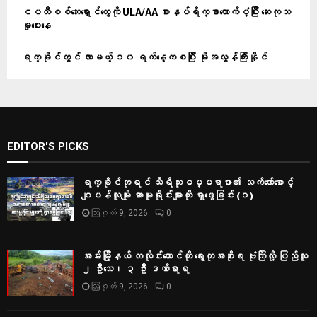
ငပလီစစ်ဘေးရှောင်တွေကို ULA/AA စားနပ်ရိက္ခာထောက်ပံ့ပြီး ဆေးကုသ
မှုပေးနေ
ရက္ခိုင်တွင် လာမယ့် ၁၀ ရက်နေ့ကစပြီး မိုးအလွန်ကြီးနိုင်
EDITOR'S PICKS
ရက္ခိုင်ဘုရင် သီရိသုဓမ္မရာဇာ၏ သက်တော်စောင့်
ဂျပန်လူမျိုး ဆာမူရိုင်းများကို ရှာဖွေခြင်း (၁)
ဩဂုတ် 9, 2026
0
အမ်းမြို့နယ် တလိုင်းတောင်ကို ရွေးတုအစိုးရ ဗုံးကြဲလို့ ပြည်သူ
၂ ဦးသေ၊ ၃ ဦး ဒဏ်ရာရ
ဩဂုတ် 9, 2026
0