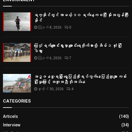
ရက္ခိုင်တွင် လာမယ့် ၁၀ ရက်နေ့ကစပြီး မိုးအလွန်ကြီး
နိုင်
ဩဂုတ် 8, 2026
0
မြေပုံ ရက်ချောင်းရွာမှာ ချောင်းရေတိုက်စားလို့ အိမ် ၁ လုံး ပြို
ပါသွား
ဩဂုတ် 6, 2026
7
အဥ္ဇနပူရမြို့ ရွှေပြည်စိုးရပ်ကွက်နေပြည်သူများ ကမ်း
ပြိုမှုကြောင့် အကူအညီ လိုအပ်နေ
ဇူလိုင် 30, 2026
4
CATEGORIES
Articels
(140)
Interview
(34)