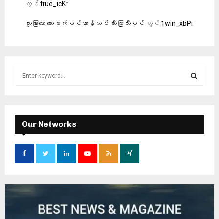
တွင်
true_icKr
ထူးခြားသော ဆေးဖက်ဝင်အာနိသင် ဆီးဖြူသီးပင်
တွင်
1win_xbPi
S
e
a
S
r
c
E
h
Our Networks
f
A
o
r
R
:
C
H