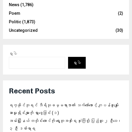
News
(1,786)
Poem
(2)
Politic
(1,873)
Uncategorized
(30)
ရှာပါ
ရှာပါ
Recent Posts
ရက္ခိုင်ဘုရင် သီရိသုဓမ္မရာဇာ၏ သက်တော်စောင့် ဂျပန်လူမျိုး
ဆာမူရိုင်းများကို ရှာဖွေခြင်း (၁)
အမ်းမြို့နယ် တလိုင်းတောင်ကို ရွေးတုအစိုးရ ဗုံးကြဲလို့ ပြည်သူ ၂ ဦးသေ၊
၃ ဦး ဒဏ်ရာရ