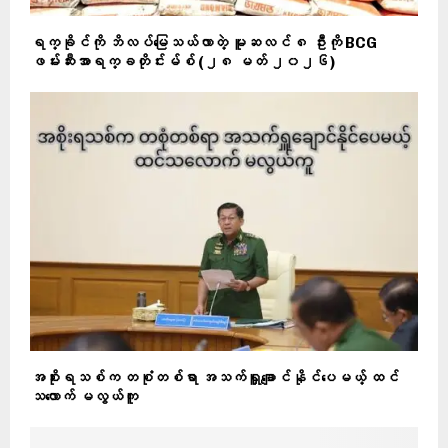
‎ရက္ခိုင်ကို ဘိလပ်မြေသယ်လာတဲ့ မူဆလင် ၈ ဦးကို BCG
ဖမ်းဆီး‎အာရက္ခတိုင်းမ်စ် (၂၈ မတ် ၂၀၂၆)
အစိုးရသစ်က တစုံတစ်ရာ အသက်ရှူချောင်နိုင်ပေမယ့် ထင်
သလောက် မလွယ်ကူ