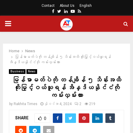
Contact
About Us
English
Facebook
Twitter
Linkedin
Youtube
Rss
PRIMARY
MENU
Home
News
မြန်မာမတ်ပဲကို တန်ချိန် ၅ သိန်းအထိ တိုးမြှင့်ဝယ်ယူရန်
အိန္ဒိယနိုင်ငံကို ကမ်းလှမ်းထား
Business
News
မြန်မာမတ်ပဲကို တန်ချိန် ၅ သိန်းအထိ
တိုးမြှင့်ဝယ်ယူရန် အိန္ဒိယနိုင်ငံကို
ကမ်းလှမ်းထား
by
Rakhita Times
နိုဝင်ဘာ 4, 2024
2
219
SHARE
0