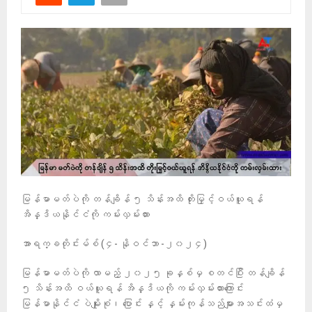
မြန်မာမတ်ပဲကို တန်ချိန် ၅ သိန်းအထိ တိုးမြှင့်ဝယ်ယူရန်
အိန္ဒိယနိုင်ငံကို ကမ်းလှမ်းထား
အာရက္ခတိုင်းမ်စ် (၄- နိုဝင်ဘာ -၂၀၂၄)
မြန်မာမတ်ပဲကို လာမည့် ၂၀၂၅ ခုနှစ်မှ စတင်ပြီး တန်ချိန်
၅ သိန်းအထိ ဝယ်ယူရန် အိန္ဒိယကို ကမ်းလှမ်းထားကြောင်း
မြန်မာနိုင်ငံ ပဲမျိုးစုံ၊ ပြောင်း နှင့် နှမ်းကုန်သည်များအသင်းထံမှ