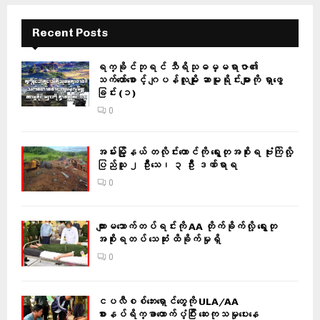
Recent Posts
ရက္ခိုင်ဘုရင် သီရိသုဓမ္မရာဇာ၏
သက်တော်စောင့် ဂျပန်လူမျိုး ဆာမူရိုင်းများကို ရှာဖွေ
ခြင်း (၁)
0
အမ်းမြို့နယ် တလိုင်းတောင်ကို ရွေးတုအစိုးရ ဗုံးကြဲလို့
ပြည်သူ ၂ ဦးသေ၊ ၃ ဦး ဒဏ်ရာရ
0
ကျားမသောက်တပ်ရင်းကို AA တိုက်ခိုက်လို့ ရွေးတု
အစိုးရတပ် သေဆုံး ထိခိုက်မှုရှိ
0
ငပလီစစ်ဘေးရှောင်တွေကို ULA/AA
စားနပ်ရိက္ခာထောက်ပံ့ပြီး ဆေးကုသမှုပေးနေ