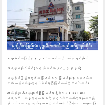
ရက္ခိုင်တပြည်လုံး ပုဂ္ဂလိကဘဏ် လည်ပတ်မှု ရပ်ဆိုင်း
အာရက္ခတိုင်းမ်စ် (၁၉ နိုဝင်ဘာ ၂၀၂၄ ခုနှစ်)
ရက္ခိုင်ပြည်အတွင်းက မြို့နယ် ၁၇ မြို့နယ်လုံးမှာ ပုဂ္ဂလိက
ဘဏ် လည်ပတ်မှုတွေရပ်ဆိုင်းသွားပြီဖြစ်တယ်လို့ သိရပါတယ်။
နောက်ဆုံး ကျန်နေတဲ့ ကျောက်ဖြူမြို့နယ်မှာရှိတဲ့ KBZ၊ CB၊ AGD၊
ဧရာဝတီ၊ ကမ္ဘာ့ရတနာ စတဲ့ ပုဂ္ဂလိကဘဏ်တွေအာလုံးကလည်း
နိုဝင်ဘာလ ၁၅ ရက်နေ့ကစလို့ ပိတ်ထားလိုက်ပြီလို့ ဒေသခံတွေက ပြော