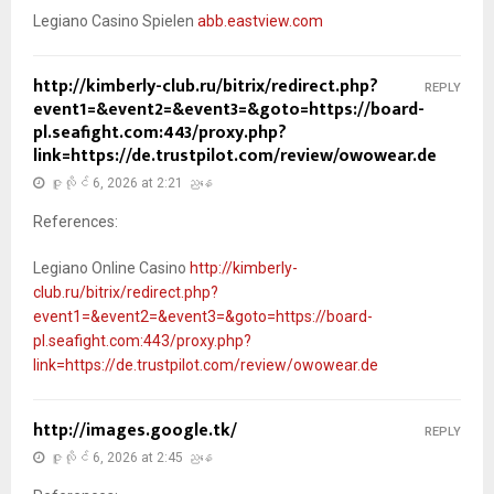
Legiano Casino Spielen
abb.eastview.com
http://kimberly-club.ru/bitrix/redirect.php?
REPLY
event1=&event2=&event3=&goto=https://board-
pl.seafight.com:443/proxy.php?
link=https://de.trustpilot.com/review/owowear.de
ဇူလိုင် 6, 2026 at 2:21 ညနေ
References:
Legiano Online Casino
http://kimberly-
club.ru/bitrix/redirect.php?
event1=&event2=&event3=&goto=https://board-
pl.seafight.com:443/proxy.php?
link=https://de.trustpilot.com/review/owowear.de
http://images.google.tk/
REPLY
ဇူလိုင် 6, 2026 at 2:45 ညနေ