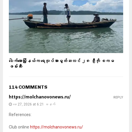
ပေါက်တောမြို့နယ်က ရေလုပ်သားမွတ်ဆလင် ၂၈ ဦးကို စကမ
ဖမ်းဆီး
114 COMMENTS
https://molchanovonews.ru/
REPLY
မေ 27, 2026 at 6:21 မနက်
References:
Club online
https://molchanovonews.ru/