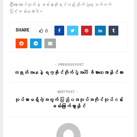
ပြီးတော့ တောင်ကုတ်နဲ့ အမ်းမှာဆိုရင်လည်း တိုက်ပွဲတွေ ဆက်လက်
ပြင်းထန်နေတာပါ။
SHARE
0
PREVIOUS POST
တရုတ်အနေနဲ့ ရက္ခိုင်တိုက်ပွဲအပေါ် ဖိအားပေးလာနိုင်လား
NEXT POST
လုပ်သားမရှိတဲ့အတွက် ပြည်ပအလုပ်အကိုင်လုပ်ငန်း
ခမ်းခြောက်သွားနိုင်