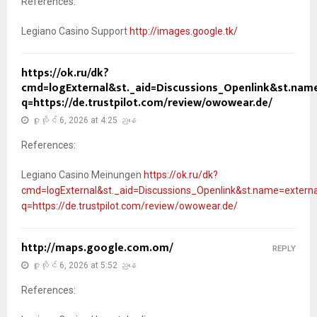
References:
Legiano Casino Support
http://images.google.tk/
https://ok.ru/dk?
cmd=logExternal&st._aid=Discussions_Openlink&st.name=e
q=https://de.trustpilot.com/review/owowear.de/
ဇူလိုင် 6, 2026 at 4:25 ညနေ
References:
Legiano Casino Meinungen
https://ok.ru/dk?
cmd=logExternal&st._aid=Discussions_Openlink&st.name=externalLi
q=https://de.trustpilot.com/review/owowear.de/
http://maps.google.com.om/
REPLY
ဇူလိုင် 6, 2026 at 5:52 ညနေ
References: