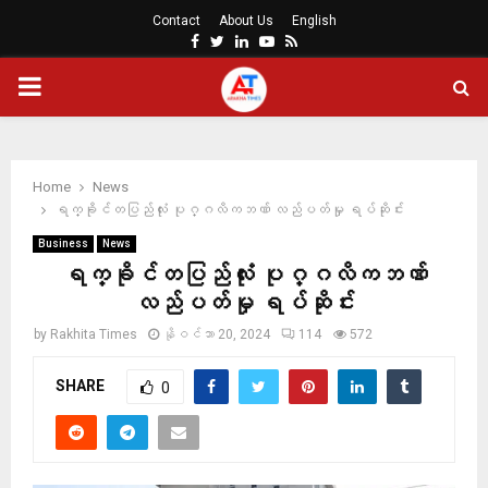
Contact
About Us
English
Facebook
Twitter
Linkedin
Youtube
Rss
PRIMARY
MENU
Home
News
ရက္ခိုင်တပြည်လုံး ပုဂ္ဂလိကဘဏ် လည်ပတ်မှု ရပ်ဆိုင်း
Business
News
ရက္ခိုင်တပြည်လုံး ပုဂ္ဂလိကဘဏ်
လည်ပတ်မှု ရပ်ဆိုင်း
by
Rakhita Times
နိုဝင်ဘာ 20, 2024
114
572
SHARE
0