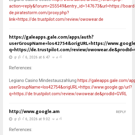
action=reply&forum=255549&entry_id=147673&url=https://board
de.piratestorm.com/proxy.php?
link=https://de.trustpilot.com/review/owowear.de
https://galeapps.gale.com/apps/auth?
userGroupName=los42754&origURL=https://www.google.
q=https://de.trustpilot.com/review/owowear.de&prodId
ဇူလိုင် 6, 2026 at 6:47 မနက်
References:
Legiano Casino Mindestauszahlung
https://galeapps.gale.com/ap
userGroupName=los42754&origURL=https://www.google.gp/url?
q=https://de.trustpilot.com/review/owowear.de&prodId=GVRL
http://www.google.am
REPLY
ဇူလိုင် 6, 2026 at 9:02 မနက်
References: