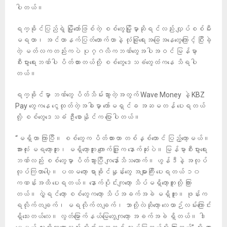
ပါတယ်။
ရက္ခိုင်ပြည်ရဲ့ မြို့တော်ဖြစ်တဲ့ စစ်တွေမြို့မှာဆိုရင်လည်း လျှပ်စစ်မီး
မရတာ၊ အင်တာနက်ပြတ်တောက်တာနဲ့ လုံခြုံရေးအခြေအနေတွေကြောင့် ပြီးခဲ့
တဲ့ မတ်လကတည်းကပဲ ပုဂ္ဂလိကဘဏ်တွေအပါအဝင် မြန်မာ့
စီးပွားရေးဘဏ်ပါ ပိတ်ထားတယ်လို့ စစ်တွေဒေသခံတွေထံကနေ သိရပါ
တယ်။
ရက္ခိုင်မှာ ဘဏ်တွေ ပိတ်သိမ်းသွားတဲ့အတွက် Wave Money နဲ့ KBZ
Pay တွေကနေ ငွေထုတ်တဲ့အခါမှာ ကော်မရှင်ခ အဆမတန် ပေးရတယ်
လို့ စစ်တွေဒေသခံ ဦးစောနိုင်က ပြောပါတယ်။
“မရှိတာ ကြာပြီ။ စစ်တွေက ပိတ်ထားတာ တစ်နှစ်တောင် ပြည့်တော့မယ်။
အားလုံး မရတော့ဘူး၊ မရှိတော့ဘူး ကျောက်ဖြူက နောက်ဆုံးပဲ။ မြန်မာ့စီးပွားရေး
ဘဏ်လည်း စစ်တွေမှာ ပိတ်သွားပြီ ကျနော်သိသလောက်။ ဟွန်ဒီနဲ့ အလုပ်
လုပ်ကြတာပေါ့။ ပထမတော့ ရာခိုင်နှုန်းတွေ အများကြီး ပေးရတယ် ၁၀
ကဏန်းအထိ ပေးရတယ်။ နောက်ပိုင်းကျတော့ သိပ်မရှိတော့ဘူးလို့ ကြား
တယ်။ လွှဲရင်တော့ စစ်တွေကတော့ သိပ်အခက်အခဲ မရှိဘူး။ ဖုန်းက
ရလိုက်တချက်၊ မရလိုက်တချက်၊ ဘာလို့လဲဆိုတော့ လေယာဉ်လမ်းကြောင်း
ရှိသေးတယ်လေ။ လွတ်မြောက်နယ်မြေတွေကျတော့ အခက်အခဲ ရှိတယ်။ ဒါ