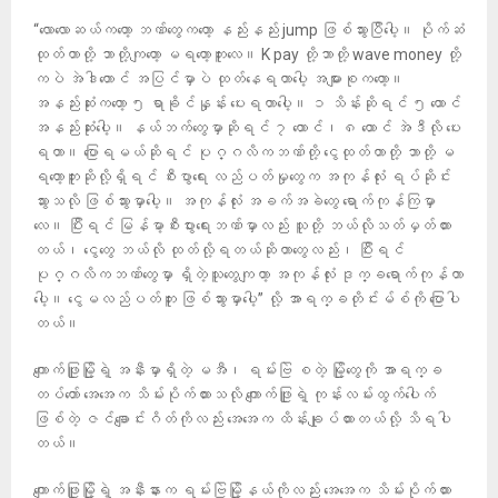
“လောလောဆယ်ကတော့ ဘဏ်တွေကတော့ နည်းနည်း jump ဖြစ်သွားပြီပေါ့။ ပိုက်ဆံ
ထုတ်တာတို့ ဘာတို့ကျတော့ မရတော့ဘူးလေ။ K pay တို့ဘာတို့ wave money တို့
ကပဲ အဲဒါတောင် အပြင်မှာပဲ ထုတ်နေရတာပေါ့ အများစုကတော့။
အနည်းဆုံးကတော့ ၅ ရာခိုင်နှုန်း ပေးရတာပေါ့။ ၁ သိန်းဆိုရင် ၅ ထောင်
အနည်းဆုံးပေါ့။ နယ်ဘက်တွေမှာဆိုရင် ၇ ထောင်၊ ၈ ထောင် အဲဒီလို ပေး
ရတာ။ ပြောရမယ်ဆိုရင် ပုဂ္ဂလိကဘဏ်တို့ ငွေထုတ်တာတို့ ဘာတို့ မ
ရတော့ဘူးဆိုလို့ရှိရင် စီးပွာရေး လည်ပတ်မှုတွေက အကုန်လုံး ရပ်ဆိုင်း
သွားသလို ဖြစ်သွားမှာပေါ့။ အကုန်လုံး အခက်အခဲတွေ ရောက်ကုန်ကြမှာ
လေ။ ပြီးရင် မြန်မာ့စီးပွားရေးဘဏ်မှာလည်း သူတို့ ဘယ်လိုသတ်မှတ်ထား
တယ်၊ ငွေတွေ ဘယ်လို ထုတ်လို့ရတယ်ဆိုတာတွေလည်း၊ ပြီးရင်
ပုဂ္ဂလိကဘဏ်တွေမှာ ရှိတဲ့သူတွေကျတာ့ အကုန်လုံး ဒုက္ခရောက်ကုန်တာ
ပေါ့။ ငွေမလည်ပတ်ဘူး ဖြစ်သွားမှာပေါ့” လို့ အာရက္ခတိုင်းမ်စ်ကို ပြောပါ
တယ်။
ကျောက်ဖြူမြို့ရဲ့ အနီးမှာရှိတဲ့ မအီ၊ ရမ်းဗြဲ စတဲ့ မြို့တွေကို အာရက္ခ
တပ်တော် အေအေက သိမ်းပိုက်ထားသလို ကျောက်ဖြူရဲ့ ကုန်းလမ်းထွက်ပေါက်
ဖြစ်တဲ့ ဇင်ချောင်းဂိတ်ကိုလည်း အေအေက ထိန်းချုပ်ထားတယ်လို့ သိရပါ
တယ်။
ကျောက်ဖြူမြို့ရဲ့ အနီးနားက ရမ်းဗြဲမြို့နယ်ကိုလည်း အေအေက သိမ်းပိုက်ထား