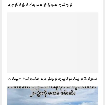
ရက္ခိုင်နိုင်ငံရေးသမား ဦးဦးလှစော ကွယ်လွန်
စစ်တွေက ကယ်ဆယ်ရေးစခန်းတွေမှာ သွေးလွန်တုပ်ကွေး အဖြစ်များနေ