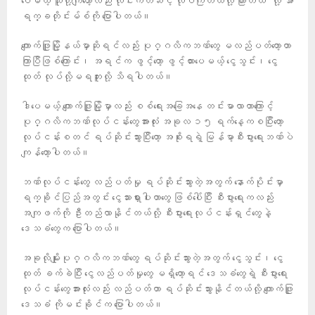
ပေမယ့် သူတို့ကျတော့လည်း လိုင်းကတဆင့် လုပ်ကြတယ်လို့ ကြားတယ်” လို့ အာ
ရက္ခတိုင်းမ်စ်ကို ပြောပါတယ်။
ကျောက်ဖြူမြို့နယ်မှာဆိုရင်လည်း ပုဂ္ဂလိကဘဏ်တွေ မလည်ပတ်တော့တာ
ကြာပြီဖြစ်ကြောင်း၊ အရင်က ဖွင့်တော့ ဖွင့်ထားပေမယ့် ငွေသွင်း၊ ငွေ
ထုတ် လုပ်လို့မရဘူးလို့ သိရပါတယ်။
ဒါပေမယ့် ကျောက်ဖြူမြို့မှာလည်း စစ်ရေးအခြေအနေ တင်းမာလာတာကြောင့်
ပုဂ္ဂလိကဘဏ်လုပ်ငန်းတွေအားလုံး အခုလ ၁၅ ရက်နေ့ကစပြီးတော့
လုပ်ငန်းစတင် ရပ်ဆိုင်းသွားပြီးတော့ အစိုးရရဲ့ မြန်မာ့စီးပွားရေးဘဏ်ပဲ
ကျန်တော့ပါတယ်။
ဘဏ်လုပ်ငန်းတွေ လည်ပတ်မှု ရပ်ဆိုင်းသွားတဲ့အတွက် နောက်ပိုင်းမှာ
ရက္ခိုင်ပြည်အတွင်း ငွေသားရှားပါးတာတွေ ဖြစ်ပေါ်ပြီး စီးပွားရေးကလည်း
အကျဖက်ကို ဦးတည်လာနိုင်တယ်လို့ စီးပွားရေးလုပ်ငန်းရှင်တွေနဲ့
ဒေသခံတွေက ပြောပါတယ်။
အခုလိုမျိုးပုဂ္ဂလိကဘဏ်တွေ ရပ်ဆိုင်းသွားတဲ့အတွက် ငွေသွင်း၊ ငွေ
ထုတ် ခက်ခဲပြီး ငွေလည်ပတ်မှုတွေ မရှိတော့ရင် ဒေသခံတွေရဲ့ စီးပွားရေး
လုပ်ငန်းတွေအားလုံးလည်း လည်ပတ်တာ ရပ်ဆိုင်းသွားနိုင်တယ်လို့ ကျောက်ဖြူ
ဒေသခံ ကိုမင်းခိုင်က ပြောပါတယ်။