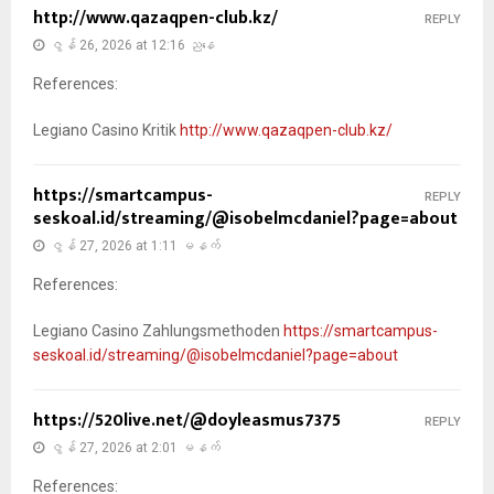
http://www.qazaqpen-club.kz/
REPLY
ဇွန် 26, 2026 at 12:16 ညနေ
References:
Legiano Casino Kritik
http://www.qazaqpen-club.kz/
https://smartcampus-
REPLY
seskoal.id/streaming/@isobelmcdaniel?page=about
ဇွန် 27, 2026 at 1:11 မနက်
References:
Legiano Casino Zahlungsmethoden
https://smartcampus-
seskoal.id/streaming/@isobelmcdaniel?page=about
https://520live.net/@doyleasmus7375
REPLY
ဇွန် 27, 2026 at 2:01 မနက်
References: