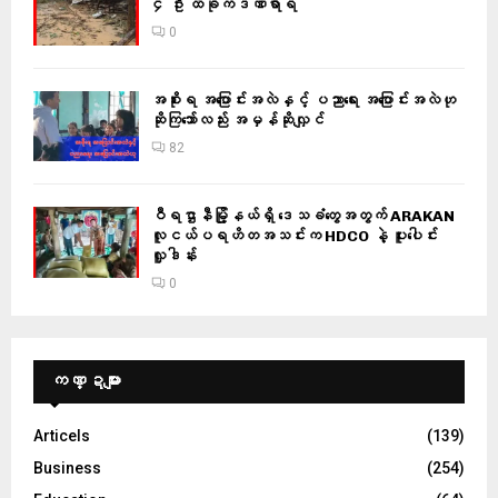
၄ ဦး ထိခိုက်ဒဏ်ရာရ
0
အစိုးရ အပြောင်းအလဲနှင့် ပညာရေး အပြောင်းအလဲဟု
ဆိုကြသော်လည်း အမှန်ဆိုလျှင်
82
ဝီရဌာနီမြို့နယ်ရှိ‌ ဒေသခံတွေအတွက် ARAKAN
လူငယ်ပရဟိတအသင်းက HDCO နဲ့ ပူးပေါင်း
လှူဒါန်း
0
ကဏ္ဍများ
Articels
(139)
Business
(254)