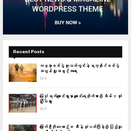
Recent Posts
ကမ္ဘာ့စစ်ပွဲ လူသတ်ကွင်းနဲ့ ရက္ခိုင်စစ်ပွဲ
အလွန် လူ့အခွင့်အရေး
0
မြေပုံ ရက်ချောင်းရွာမှာ ချောင်းရေတိုက်စားလို့ အိမ် ၁ လုံး
ပြိုပါသွား
0
မြောက်ဦးကို လေယာဉ် ၈ စီးနဲ့ ဗုံးပတ်ကြဲခဲ့လို့ ပြည်သူ