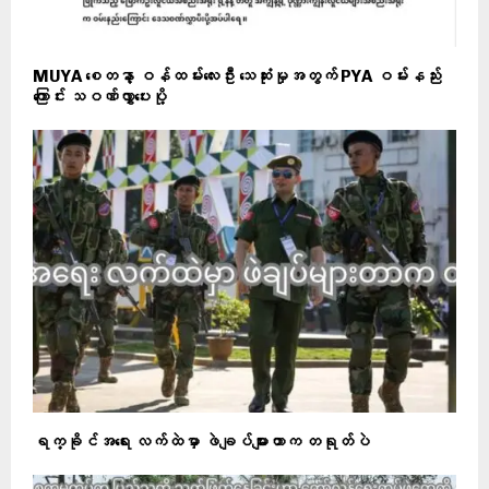
MUYA စေတနာ့ ဝန်ထမ်းလေးဦး သေဆုံးမှုအတွက် PYA ဝမ်းနည်း
ကြောင်း သဝဏ်လွှာပေးပို့
ရက္ခိုင်အရေး လက်ထဲမှာ ဖဲချပ်များတာက တရုတ်ပဲ