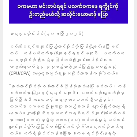
အာရက္ခတိုင်းမ်စ် (၃၀ ဧပြီ ၂၀၂၆)
စစ်ကော်မရှင်ဟာ ချင်းပြည်တောင်ပိုင်းကို ပြန်လိုချင်နေပြီး မင်း
တပ်၊ ကန်ပက်လက်မှာ ခြေချခွင့်ရရင် မတူပီ၊ ပလက်ဝက
နေ ရက္ခိုင်ကို ဦးတည်မှာ ဖြစ်တယ်လို့ ချင်းတောင်ပိုင်း ဒေသ
ကာကွယ်ရေးတပ်ဖွဲ့ ၄ ခု စုစည်းထားတဲ့ ချင်းပြည်သူ့အစည်းအရုံး
(CPU/CPA) အထွေထွေအတွင်းရေးမှူး ဆလိုင်းယောမာန်က ဆိုပါတယ်။
“ချင်းတောင်ပိုင်းကို စစ်ကောင်စီ ပြန်လိုချင်နေပြီး မင်းတပ်၊ ကန်
ပက်လက်မှာ ခြေချခွင့်ရရင် မတူပီ၊ ပလက်ဝကို ရှေ့ဆက်တိုးမှာ
ဖြစ်ပြီး အဲဒီကနေတဆင့် အာရက္ခဒေသဘက် ဦးတည်မှာပဲ။
တဘက်မှာ စကမလည်း သူ့ဟာသူ အသည်းအသန် အကျပ်ရိုက်တာတွေ ရှိ
နေတာပဲ။ ကျနော်တို့ သိရတဲ့ သတင်းအရဆိုရင် ဒီ ချင်းမြောက်ထိုးစစ်
မှာ ကလေး (ဒကစ) မှာရှိတဲ့ တတက (၁၀) သင်တန်းမှူးနဲ့ သင်တန်း
ကျောင်းအုပ်တို့ပါ မြေပြင်စစ်ကြောင်းအထိ လိုက်ပါနေရတယ်ဆိုတာ သိရ
တယ်။ လက်ရှိ နိုင်ငံအနှံ့အပြားမှာ စကမ ရင်ဆိုင်နေရတဲ့