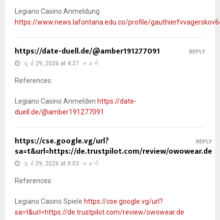
Legiano Casino Anmeldung
https://www.news.lafontana.edu.co/profile/gauthierfvvagerskov6
https://date-duell.de/@amber191277091
REPLY
ဇွန် 29, 2026 at 4:27 မနက်
References:
Legiano Casino Anmelden
https://date-
duell.de/@amber191277091
https://cse.google.vg/url?
REPLY
sa=t&url=https://de.trustpilot.com/review/owowear.de
ဇွန် 29, 2026 at 9:03 မနက်
References:
Legiano Casino Spiele
https://cse.google.vg/url?
sa=t&url=https://de.trustpilot.com/review/owowear.de