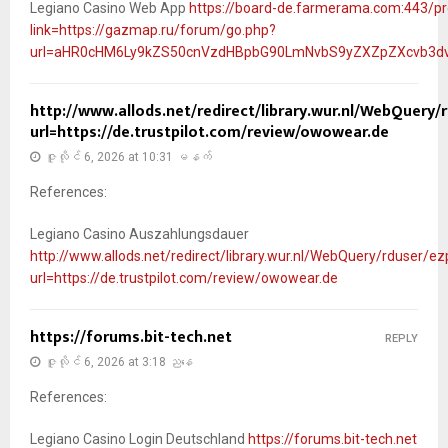
Legiano Casino Web App
https://board-de.farmerama.com:443/pr
link=https://gazmap.ru/forum/go.php?
url=aHR0cHM6Ly9kZS50cnVzdHBpbG90LmNvbS9yZXZpZXcvb3dv
http://www.allods.net/redirect/library.wur.nl/WebQuery/
url=https://de.trustpilot.com/review/owowear.de
ဇူလိုင် 6, 2026 at 10:31 မနက်
References:
Legiano Casino Auszahlungsdauer
http://www.allods.net/redirect/library.wur.nl/WebQuery/rduser/ez
url=https://de.trustpilot.com/review/owowear.de
https://forums.bit-tech.net
REPLY
ဇူလိုင် 6, 2026 at 3:18 ညနေ
References:
Legiano Casino Login Deutschland
https://forums.bit-tech.net