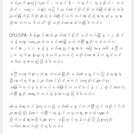
စစ်မျက်နှာတွေ (ကချင်၊ ကရင်နီ၊ ကရင်၊ ရက္ခိုင်၊ စစ်
ကိုင်း၊ မကွေး၊ ပဲခူး) အပြင် ချင်းတောင်ပိုင်းကို စစ်ကြောင်းထိုးတဲ့အခါ
ချင်းမြောက်ပိုင်းကို ထိုးတဲ့စစ်ကြောင်းထက် အင်အား ပိုပိုသာသာ သုံးမှ ရမှာ
ဆိုတာ စကမ သိတယ်” လို့ ဆလိုင်းယောမာန်က ပြောပါတယ်။
CPU/CPA ထိန်းချုပ်ထားတဲ့ ချင်းတောင်ပိုင်း မင်းတပ်မြို့နဲ့ ၁၂ မိုင်
ခန့်အကွာ မကွေး-ချင်းအစပ် ဆောမြို့နယ် ကံကြီးရွာကို စစ်တပ်က
အင်အား ၂၀၀ ခန့်နဲ့ စစ်ရေးလှုပ်ရှားလာတဲ့ အခြေအနေအပေါ် ဧပြီလ
၂၈ ရက်မှာ လူမှုကွန်ယက်မှတဆင့် ဆလိုင်းယောမာန်က ရှင်းလင်း
အသိပေးခဲ့တာလည်း ဖြစ်ပါတယ်။
ဧပြီလ နောက်ဆုံးပတ်မှာ ဖလမ်းမြို့ကို စစ်ကော်မရှင်က ပြန်ရသွားခဲ့
ပြီး နောက်ရက်မှာပဲ ချင်းတောင်ပိုင်းအစပ် မကွေးတိုင်း ကျောက်ထု
အမြောက်တပ်မှစစ်တပ်စစ်​ကြောင်းက မင်းတပ်နဲ့ ၁၂ မိုင်သာဝေးတဲ့
ကံကြီးရွာကို လာရောက် တပ်စွဲခဲ့တာလည်း ဖြစ်ပါတယ်။
တော်လှန်ရေးတပ်ဖွဲ့တွေကလည်း စစ်ကော်မရှင်က ကံကြီးတွင် အထိုင်ဂိတ်
ချထားလို့ ကြန်တော – ကံကြီး – ရေရှင် ကတ္တရာ ကားလမ်းတလျှောက်
ဖြတ်သန်းသွားလာခြင်းများ လုံး၀ မပြုလုပ်ရန်လည်း ပြည်သူတွေကို
သတိပေးထားတယ်လို့ သိရပါတယ်။