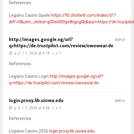
References:
Legiano Casino Spiele
https://95.cholteth.com/index/d1?
diff=0&utm_clickid=g00w000go8sgcg0k&aurl=https://de.trustpil
http://images.google.vg/url?
REPLY
q=https://de.trustpilot.com/review/owowear.de
ဇူလိုင် 7, 2026 at 3:18 မနက်
References:
Legiano Casino Login
http://images.google.vg/url?
q=https://de.trustpilot.com/review/owowear.de
login.proxy.lib.uiowa.edu
REPLY
ဇူလိုင် 7, 2026 at 4:38 မနက်
References:
Legiano Casino 2026
login.proxy.lib.uiowa.edu