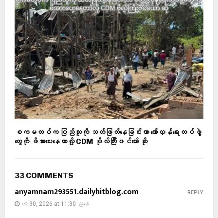
စကမတပ်က ပြည်သူကို သတ်ဖြတ်နေခြင်းဟာ တော်လှန်ရေးတပ်ဖွဲ့
တွေကို ဖိအားပေးနေတာလို့ CDM ဗိုလ်ကြီးဇင်ယော် ဆို
33 COMMENTS
anyamnam293551.dailyhitblog.com
REPLY
မေ 30, 2026 at 11:30 ညနေ