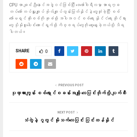
CPU ဟာ ချင်းညီနောင်အဖွဲ့ဝင်ဖြစ်ပြီး ဖေဖော်ဝါရီလမှာ အာရက္ခ
တပ်တော် တပ်မှူးချုပ် ဗိုလ်ချုပ်ထွန်းမြတ်နိုင်နဲ့ တွေ့ဆုံခဲ့ပြီး စစ်
ကော်မရှင် ထိုးစစ်ကို ခုခံဖို့ အပါအဝင် စစ်ရေး နိုင်ငံရေး ဆိုင်ရာ
တွေ ပိုမိုပူးပေါင်းဆောင်ရွက်ဖို့ ကိစ္စရပ်တွေကို ဆွေးနွေးခဲ့တယ်လို့ သိရ
ပါတယ်။
SHARE
0
PREVIOUS POST
ပုဏ္ဏားကျွန်း စစ်ရှောင်စခန်းအချို့ လေပြင်းတိုက်လို့ ပျက်စီး
NEXT POST
သံတွဲနဲ့ ဂွတွင် မိုးသက်လေပြင်း ပြင်းထန်နိုင်