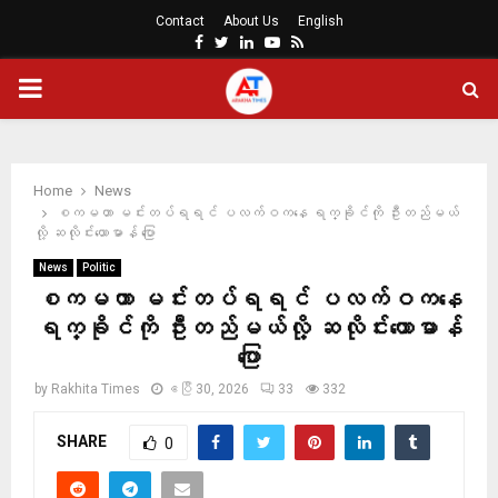
Contact
About Us
English
Facebook
Twitter
Linkedin
Youtube
Rss
PRIMARY
MENU
Home
News
စကမဟာ မင်းတပ်ရရင် ပလက်ဝကနေ ရက္ခိုင်ကို ဦးတည်မယ်
လို့ ဆလိုင်းယောမာန် ပြော
News
Politic
စကမဟာ မင်းတပ်ရရင် ပလက်ဝကနေ
ရက္ခိုင်ကို ဦးတည်မယ်လို့ ဆလိုင်းယောမာန်
ပြော
by
Rakhita Times
ဧပြီ 30, 2026
33
332
SHARE
0