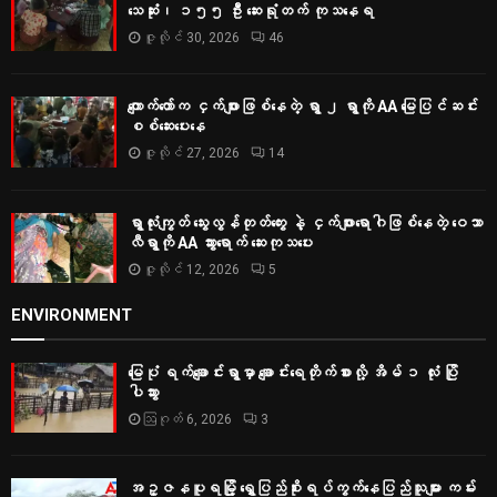
သေဆုံး၊ ၁၅၅ ဦး ဆေးရုံတက် ကုသနေရ
ဇူလိုင် 30, 2026
46
ကျောက်တော်က ငှက်ဖျားဖြစ်နေတဲ့ ရွာ ၂ ရွာကို AA မြေပြင်ဆင်း
စစ်‌ဆေးပေးနေ
ဇူလိုင် 27, 2026
14
ရွာလုံးကျွတ် သွေးလွန်တုတ်ကွေး နဲ့ ငှက်ဖျားရောဂါဖြစ်နေတဲ့ ဝေသာ
လီရွာကို AA သွားရောက် ဆေးကုသပေး
ဇူလိုင် 12, 2026
5
ENVIRONMENT
မြေပုံ ရက်ချောင်းရွာမှာ ချောင်းရေတိုက်စားလို့ အိမ် ၁ လုံး ပြို
ပါသွား
ဩဂုတ် 6, 2026
3
အဥ္ဇနပူရမြို့ ရွှေပြည်စိုးရပ်ကွက်နေပြည်သူများ ကမ်း