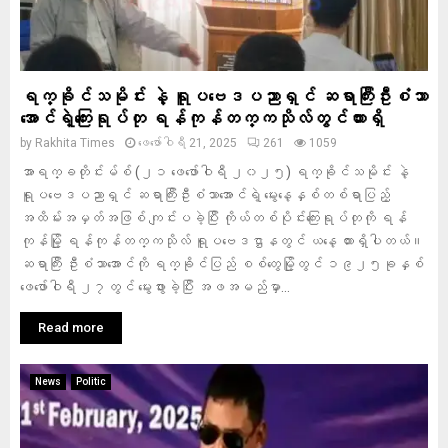
ရက္ခိုင်သမိုင်း နဲ့ ရူပဗေဒပညာရှင် ဆရာကြီးဦးစံသာ
အောင်ရဲ့ကြေးရုပ်တု ရန်ကုန်တက္ကသိုလ်တွင်ထားရှိ
by
Rakhita Times
ဖေ‌ဖော်ဝါရီ 21, 2025
261
1059
အာရက္ခတိုင်းမ်စ် (၂၁ ဖေဖော်ဝါရီ ၂၀၂၅) ရက္ခိုင်သမိုင်း နဲ့
ရူပဗေဒပညာရှင် ဆရာကြီးဦးစံသာအောင်ရဲ့ မွေးနေ့နှစ်တစ်ရာပြည့်
အထိမ်းအမှတ်အဖြစ် ကျင်းပခဲ့ပြီး ကိုယ်တစ်ပိုင်းကြေးရုပ်တုကို ရန်
ကုန်မြို့ ရန်ကုန်တက္ကသိုလ် ရူပဗေဒဌာနတွင် ယနေ့ ထားရှိပါတယ်။
ဆရာကြီး ဦးစံသာအောင်ကို ရက္ခိုင်ပြည် စစ်တွေမြို့တွင် ၁၉၂၅ခုနှစ်
ဖေဖော်ဝါရီ ၂၇တွင် မွေးဖွားခဲ့ပြီး အဖအမည်မှာ...
Read more
News
Politic