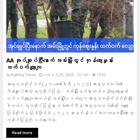
AA အုပ်ချုပ်ပြီးနောက် အမ်းမြို့တွင် ကုန်ဈေးနှုန်း
ထက်ဝက် လျော့ကျ
by
Rakhita Times
ဖေ‌ဖော်ဝါရီ 25, 2025
160
1076
အာရက္ခတိုင်းမ်စ် (၂၅ ဖေဖော်ဝါရီ ၂၀၂၅) အာရက္ခတပ်တော်
ထိန်းချုပ်ထားတဲ့ ရက္ခိုင်ပြည်၊ အမ်းမြို့နယ်မှာ ကုန်စည်တွေ ဈေးနှုန်း
ထက်ဝက် လျော့ကျလာတယ်လို့ အမ်းမြို့ဒေသခံတွေက အာရက္ခတိုင်းမ်စ်ကို ပြော
ပါတယ်။ ရက္ခိုင်ပြည်မှာ စစ်ကောင်စီနဲ့ အာရက္ခတပ်တော်တို့ တကျော့
ပြန်တိုက်ပွဲ ပြန်ဖြစ်တဲ့ ၂၀၂၃ ခုနှစ် နိုဝင်ဘာလကနေစပြီးတော့ ရ
က္ခိုင်ပြည်ကို ဝင်ရောက်တဲ့...
Read more