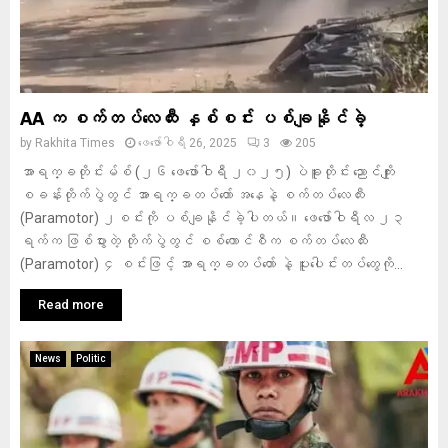
AA က စက်တပ်လေထီး နှစ်စင်း ပစ်ချနိုင်ခဲ့
by
Rakhita Times
ဖေ‌ဖော်ဝါရီ 26, 2025
3
205
အာရက္ခတိုင်းမ်စ် (၂၆ ဖေဖော်ဝါရီ ၂၀၂၅) ပဲခူးတိုင်း ညောင်ကျိုး
စခန်းတိုက်ပွဲတွင် အာရက္ခတပ်တော် အနေနဲ့ စက်တပ်လေထီး
(Paramotor) ၂စင်းကို ပစ်ချနိုင်ခဲ့ပါတယ်။ ဖေဖော်ဝါရီလ ၂၃
ရက်က ဖြစ်ပွားတဲ့ တိုက်ပွဲတွင် စစ်ကောင်စီက စက်တပ်လေထီး
(Paramotor) ၄ စင်းဖြင့် အာရက္ခတပ်တော် နဲ့ ပူးပေါင်းတပ်တွေကို...
Read more
News
Politic