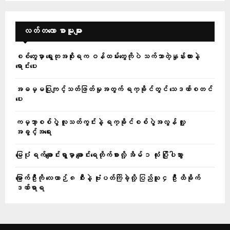
လတ်တ‌လော စာမူများ
စစ်တွေမှာ ရွေးတုအစိုးရက ဝန်ထမ်းတွေကိုပဲ သက်သာတဲ့နှုန်းထားနဲ့
ရောင်းပေး
အဓမ္မပြုကျင့်သတ်ဖြတ်မှုအတွက် ရက္ခိုင်တွင် သေဒဏ်စတင်
ပေး
ကမ္ဘာ့စစ်ပွဲ လူသတ်ကွင်းနဲ့ ရက္ခိုင်စစ်ပွဲအလွန် လူ့
အခွင့်အရေး
မြေပုံ ရက်ချောင်းရွာမှာ ချောင်းရေတိုက်စားလို့ အိမ် ၁ လုံး ပြိုပါသွား
မြောက်ဦးကို လေယာဉ် ၈ စီးနဲ့ ဗုံးပတ်ကြဲခဲ့လို့ ပြည်သူ ၄ ဦး ထိခိုက်
ဒဏ်ရာရ