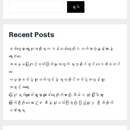
ရှာပါ
Recent Posts
စစ်တွေမှာ ရွေးတုအစိုးရက ဝန်ထမ်းတွေကိုပဲ သက်သာတဲ့နှုန်းထားနဲ့
ရောင်းပေး
အဓမ္မပြုကျင့်သတ်ဖြတ်မှုအတွက် ရက္ခိုင်တွင် သေဒဏ်စတင်
ပေး
ကမ္ဘာ့စစ်ပွဲ လူသတ်ကွင်းနဲ့ ရက္ခိုင်စစ်ပွဲအလွန် လူ့
အခွင့်အရေး
မြေပုံ ရက်ချောင်းရွာမှာ ချောင်းရေတိုက်စားလို့ အိမ် ၁ လုံး ပြိုပါသွား
မြောက်ဦးကို လေယာဉ် ၈ စီးနဲ့ ဗုံးပတ်ကြဲခဲ့လို့ ပြည်သူ ၄ ဦး ထိခိုက်
ဒဏ်ရာရ