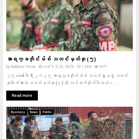
အာရက္ခတိုင်းမ်စ် သတင်းမှတ်စု (၅)
by
Rakhita Times
ဖေ‌ဖော်ဝါရီ 25, 2025
1,204
2971
၂၅ ဖေဖော်ဝါရီ ၂၀၂၅ အာရက္ခတိုင်းမ်စ် သတင်းဌာနရဲ့ သတင်း
စုပေါင်းထားတဲ့ သတင်းမှတ်စု (၄) ကို တင်ဆက်လိုက်ပါတယ်။...
Read more
Business
News
Politic