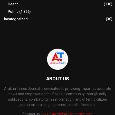
Health
(130)
Politic
(1,866)
Uncategorized
(30)
ABOUT US
Arakha Times Journal is dedicated to providing impartial, accurate
news and empowering the Rakhine community through daily
publications, combatting misinformation, and offering citizen
journalism training to promote media freedom.
Contact us:
tayzerawng@arakhatimes.com