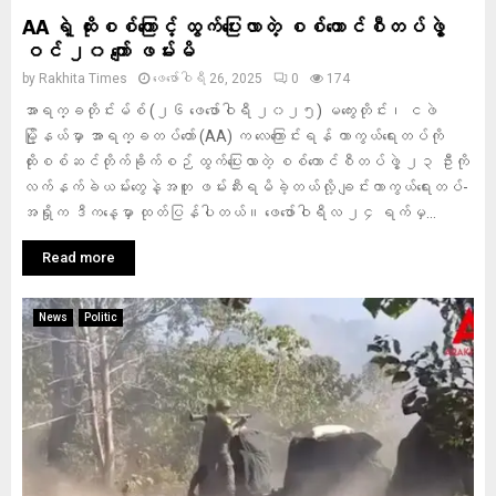
AA ရဲ့ ထိုးစစ်ကြောင့် ထွက်ပြေးလာတဲ့ စစ်ကောင်စီတပ်ဖွဲ့
ဝင် ၂၀ ကျော် ဖမ်းမိ
by
Rakhita Times
ဖေ‌ဖော်ဝါရီ 26, 2025
0
174
အာရက္ခတိုင်းမ်စ် (၂၆ ဖေဖော်ဝါရီ ၂၀၂၅) မကွေးတိုင်း၊ ငဖဲ
မြို့နယ်မှာ အာရက္ခတပ်တော် (AA) က လေကြောင်းရန် ကာကွယ်ရေးတပ်ကို
ထိုးစစ်ဆင်တိုက်ခိုက်စဉ် ထွက်ပြေးလာတဲ့ စစ်ကောင်စီတပ်ဖွဲ့ ၂၃ ဦးကို
လက်နက်ခဲယမ်းတွေနဲ့အတူ ဖမ်းဆီးရမိခဲ့တယ်လို့ ချင်းကာကွယ်ရေးတပ်-
အရှိုက ဒီကနေ့မှာ ထုတ်ပြန်ပါတယ်။ ဖေဖော်ဝါရီလ ၂၄ ရက်မှ...
Read more
News
Politic