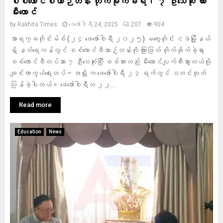
စစ်ကောင်စီယာဉ်တန်း တိုက်ခိုက်ခံရ၊ ၇ ဦးသေဆုံး ကား
မီးလောင်
by
Rakhita Times
ဖေ‌ဖော်ဝါရီ 24, 2025
207
904
အာရက္ခတိုင်းမ်စ် (၂၄ ဖေဖော်ဝါရီ ၂၀၂၅) မကွေးတိုင်း ငဖဲမြို့နယ်
ရှိ နတ်ရေကန်တွင် စစ်ကောင်စီယာဉ်တန်းကို ကြားဖြတ် တိုက်ခိုက်ခဲ့ရာ
စစ်ကောင်စီတပ်သား ၇ ဦးသေဆုံးပြီး စစ်ကားလည်း မီးလောင်ပျက်စီးသွားတယ်လို့
ချင်းကာကွယ်ရေးတပ် – အရှို က ဖေဖော်ဝါရီ ၂၃ ရက်တွင် သတင်းထုတ်
ပြန်ခဲ့ပါတယ်။ ဖေဖော်ဝါရီလ ၂၂...
Read more
Education
News