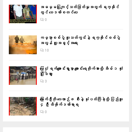
အဓမ္မပြုကျင့်သတ်ဖြတ်မှုအတွက် ရက္ခိုင်
တွင် သေဒဏ်စတင်ပေး
0
ကမ္ဘာ့စစ်ပွဲ လူသတ်ကွင်းနဲ့ ရက္ခိုင်စစ်ပွဲ
အလွန် လူ့အခွင့်အရေး
10
မြေပုံ ရက်ချောင်းရွာမှာ ချောင်းရေတိုက်စားလို့ အိမ် ၁ လုံး
ပြိုပါသွား
3
မြောက်ဦးကို လေယာဉ် ၈ စီးနဲ့ ဗုံးပတ်ကြဲခဲ့လို့ ပြည်သူ
၄ ဦး ထိခိုက်ဒဏ်ရာရ
0