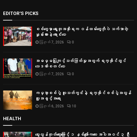
EDITOR'S PICKS
စစ်တွေမှာ ရွေးတုအစိုးရက ဝန်ထမ်းတွေကိုပဲ သက်သာတဲ့
နှုန်းထားနဲ့ ရောင်းပေး
ဩဂုတ် 7, 2026
0
အဓမ္မပြုကျင့်သတ်ဖြတ်မှုအတွက် ရက္ခိုင်တွင်
သေဒဏ်စတင်ပေး
ဩဂုတ် 7, 2026
0
ကမ္ဘာ့စစ်ပွဲ လူသတ်ကွင်းနဲ့ ရက္ခိုင်စစ်ပွဲအလွန်
လူ့အခွင့်အရေး
ဩဂုတ် 6, 2026
10
HEALTH
သွေးလွန်တုတ်ကွေးကြောင့် ၁ နှစ်ကျော်ကလေး အပါအဝင် ၃ ဦး