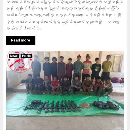
စစ်ကောင်စီက ကျင်းပပြုလုပ်မယ့် ရွေးကောက်ပွဲဟာ သေချာပေါက် မဖြစ်နိုင်
ဘူးလို့ ရခိုင်ဒီမိုကရေအဖွဲ့ချုပ် အထွေထွေအတွင်းရေးမှူး ဦးမျိုးကျော်က ပြောပါ
တယ်။ “သေချာတာကတော့ ကျနော်တို့ ရက္ခိုင်မှာကတော့ မဖြစ်နိုင်ပါဘူး။ ပြီး
ခဲ့တဲ့ သန်းခေါင်စာရင်း ကောက်ခဲ့တဲ့အချိန်မှာတောင်မှ ကျောက်ဖြူ၊ စစ်တွေ
မာန်အောင် ဒီလောက်ပဲ...
Read more
News
Politic