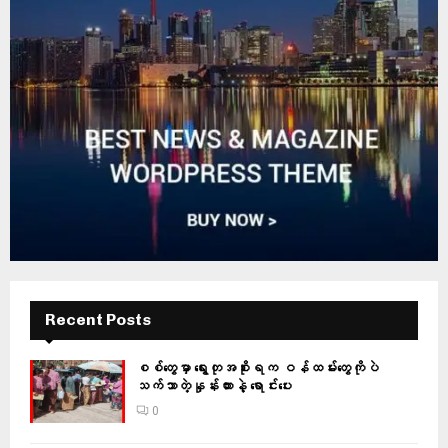
Recent Posts
စစ်တွေမှာ ရွေးတုအစိုးရက ဝန်ထမ်းတွေကိုပဲ
သက်သာတဲ့နှုန်းထားနဲ့ ရောင်းပေး
0