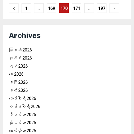
ပို့
1
…
169
170
171
…
197
စ်
များ
စာမျက်နှာ
Archives
ခွဲ
ဩဂုတ် 2026
ခြင်း
ဇူလိုင် 2026
ဇွန် 2026
မေ 2026
ဧပြီ 2026
မတ် 2026
ဖေ‌ဖော်ဝါရီ 2026
ဇန်နဝါရီ 2026
ဒီဇင်ဘာ 2025
နိုဝင်ဘာ 2025
အောက်တိုဘာ 2025