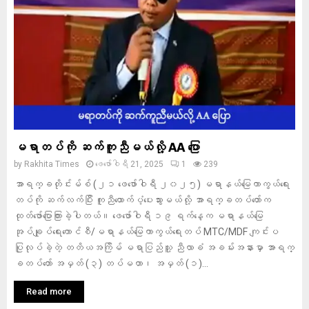
မရာတပ်ကို ဆက်ကူညီမယ်လို့ AA ပြော
by
Rakhita Times
ဖေ‌ဖော်ဝါရီ 21, 2025
1
239
အာရက္ခတိုင်းမ်စ် (၂၁ ဖေဖော်ဝါရီ ၂၀၂၅) မရာနယ်မြေကာကွယ်ရေး
တပ်ကို ဆက်လက်ပြီး ကူညီထောက်ပံ့ပေးသွားမယ်လို့ အာရက္ခတပ်တော်က
ထုတ်ဖော်ပြောကြားခဲ့ပါတယ်။ ဖေဖော်ဝါရီ ၁၉ ရက်နေ့က မရာနယ်မြေ
အုပ်ချုပ်ရေးကောင်စီ/မရာနယ်မြေကာကွယ်ရေးတပ် MTC/MDF ကျင်းပ
ပြုလုပ်ခဲ့တဲ့ တတိယအကြိမ် မရာပြည်သူ့ ညီလာခံ အခမ်းအနားမှာ အာရက္
ခတပ်တော် အမှတ် (၃) တပ်မဟာ၊ အမှတ် (၁)...
Read more