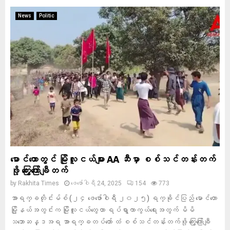
News
Politic
မောင်တောတွင် မြိုလူငယ်များ AA ဆီမှာ စစ်သင်တန်းတက်
ဖို့ ကြွေးကြော်ချီတက်
by
Rakhita Times
ဖေ‌ဖော်ဝါရီ 24, 2025
154
773
အာရက္ခတိုင်းမ်စ် (၂၄ ဖေဖော်ဝါရီ ၂၀၂၅) ရက္ခိုင်ပြည် မောင်တော
မြို့နယ်အတွင်းက မြိုလူငယ်တွေဟာ ရပ်ရွာကာကွယ်ရေးအတွက် မိမိ
သဘောဆန္ဒအရ အာရက္ခတပ်တော် ထံ စစ်သင်တန်းတက်ဖို့ ကြွေးကြော်ချီ