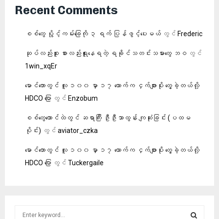
Recent Comments
စစ်တွေ ပွိုင့်ကမ်းခြေကို ၃ ရက် ပြန်ဖွင့်ပေးမယ်
တွင်
Frederic
ဆုပ်လည်းစူး စားလည်းရူးနေရတဲ့ ရခိုင်သတင်းသမားတွေ ဘဝ
တွင်
1win_xqEr
မောင်တောတွင် လူ ၁၀၀ မှာ ၁၇ ယောက်က ငှက်ဖျားပိုး တွေ့ခဲ့တယ်လို့
HDCO ပြော
တွင်
Enzobum
စစ်တွေထောင်ထဲတွင် ဆရာကြီး ဦးဦးသာထွန်း ကျဆုံးခြင်း (ပထမ
ပိုင်း)
တွင်
aviator_czka
မောင်တောတွင် လူ ၁၀၀ မှာ ၁၇ ယောက်က ငှက်ဖျားပိုး တွေ့ခဲ့တယ်လို့
HDCO ပြော
တွင်
Tuckergaile
S