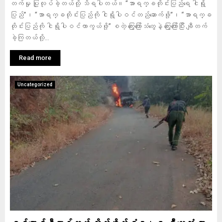
တက်မှု ပြုလုပ်ခဲ့တယ်လို့ သိရပါတယ်။ “အာရက္ခတိုင်းပြည်ရေ ငါရို့
ပြည်”၊ “အာရက္ခတိုင်းပြည်ကို ငါရို့ပါဝင်တည်ဆောက်ဖို့”၊ “အာရက္ခ
တိုင်းပြည်ကို ငါရို့ပါဝင်ကာကွယ်ဖို့” စတဲ့ ကြွေးကြော်သံတွေနဲ့ ကြွေးကြော်ပြီး ချီတက်
ခဲ့ကြတယ်လို့...
Read more
Uncategorized