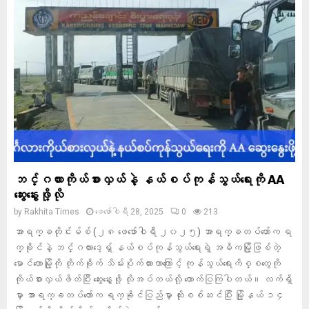
ဘင်္ဂလားကိုယ်စားလှယ်နဲ့ နယ်စပ်ကုန်သွယ်ရေးကို AA
ဆွေးနွေးဖို့လို
by
Rakhita Times
ဖေ‌ဖော်ဝါရီ 28, 2025
0
213
အာရက္ခတိုင်းမ်စ် (၂၈ ဖေဖော်ဝါရီ ၂၀၂၅) အာရက္ခတပ်တော်က ရ
က္ခိုင်နဲ့ ဘင်္ဂလားဒေ့ရှ် နယ်စပ်ကုန်သွယ်ရေးရဲ့ အဓိကမြို့ဖြစ်တဲ့
မောင်တောမြို့ကို တိုက်ခိုက် သိမ်းပိုက်ထားတာကြောင့် ကုန်သွယ်ရေးကိစ္စတွေကို
ကိုယ်စားလှယ်ဖိတ်ပြီး ဆွေးနွေးဖို့ လိုအပ်တယ်လို့ ထောက်ပြကြပါတယ်။ လက်ရှိ
မှာ အာရက္ခတပ်တော်က ရက္ခိုင်ပြည်မှာ ထိုးစစ်ဆင်ပြီး မြို့နယ် ၁၄