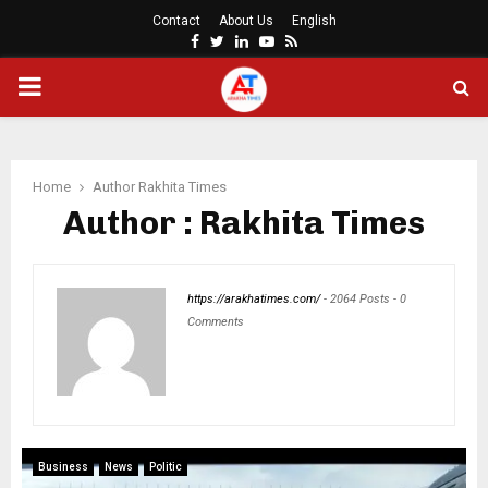
Contact
About Us
English
Facebook
Twitter
Linkedin
Youtube
Rss
PRIMARY
MENU
Home
Author
Rakhita Times
Author :
Rakhita Times
https://arakhatimes.com/
-
2064 Posts
-
0
Comments
Business
News
Politic